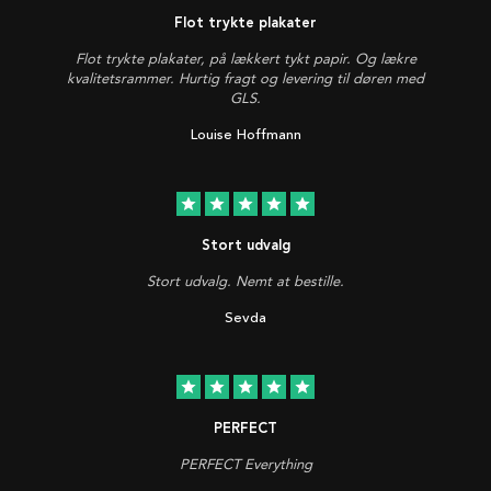
Flot trykte plakater
Flot trykte plakater, på lækkert tykt papir. Og lækre
kvalitetsrammer. Hurtig fragt og levering til døren med
GLS.
Louise Hoffmann
star
star
star
star
star
Stort udvalg
Stort udvalg. Nemt at bestille.
Sevda
star
star
star
star
star
PERFECT
PERFECT Everything