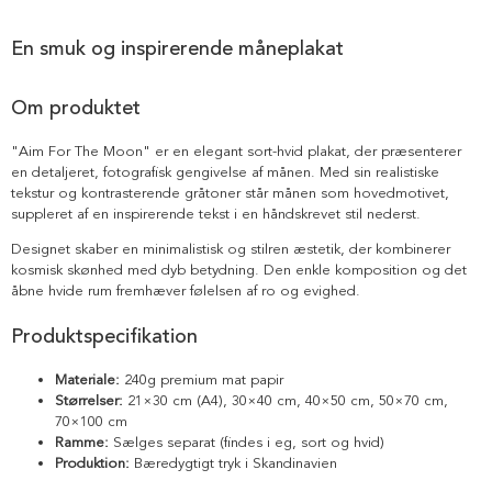
En smuk og inspirerende måneplakat
Om produktet
"Aim For The Moon" er en elegant sort-hvid plakat, der præsenterer
en detaljeret, fotografisk gengivelse af månen. Med sin realistiske
tekstur og kontrasterende gråtoner står månen som hovedmotivet,
suppleret af en inspirerende tekst i en håndskrevet stil nederst.
Designet skaber en minimalistisk og stilren æstetik, der kombinerer
kosmisk skønhed med dyb betydning. Den enkle komposition og det
åbne hvide rum fremhæver følelsen af ro og evighed.
Produktspecifikation
Materiale:
240g premium mat papir
Størrelser:
21×30 cm (A4), 30×40 cm, 40×50 cm, 50×70 cm,
70×100 cm
Ramme:
Sælges separat (findes i eg, sort og hvid)
Produktion:
Bæredygtigt tryk i Skandinavien