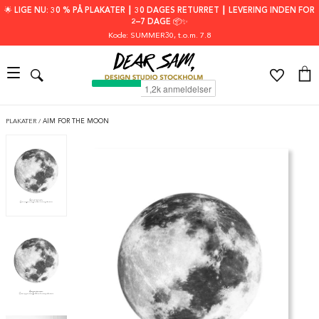
🌟 LIGE NU: 30 % PÅ PLAKATER ┃ 30 DAGES RETURRET ┃ LEVERING INDEN FOR
2–7 DAGE 📦✨
Kode: SUMMER30
, t.o.m. 7.8
PLAKATER
/
AIM FOR THE MOON