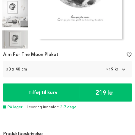
Item
1
Aim For The Moon Plakat
favorite_border
of
5
30 x 40 cm
219 kr
219 kr
Tilføj til kurv
På lager
- Levering indenfor:
3-7 dage
Produktbeskrivelse