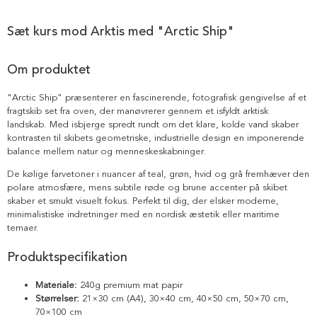
Sæt kurs mod Arktis med "Arctic Ship"
Om produktet
"Arctic Ship" præsenterer en fascinerende, fotografisk gengivelse af et
fragtskib set fra oven, der manøvrerer gennem et isfyldt arktisk
landskab. Med isbjerge spredt rundt om det klare, kolde vand skaber
kontrasten til skibets geometriske, industrielle design en imponerende
balance mellem natur og menneskeskabninger.
De kølige farvetoner i nuancer af teal, grøn, hvid og grå fremhæver den
polare atmosfære, mens subtile røde og brune accenter på skibet
skaber et smukt visuelt fokus. Perfekt til dig, der elsker moderne,
minimalistiske indretninger med en nordisk æstetik eller maritime
temaer.
Produktspecifikation
Materiale:
240g premium mat papir
Størrelser:
21×30 cm (A4), 30×40 cm, 40×50 cm, 50×70 cm,
70×100 cm