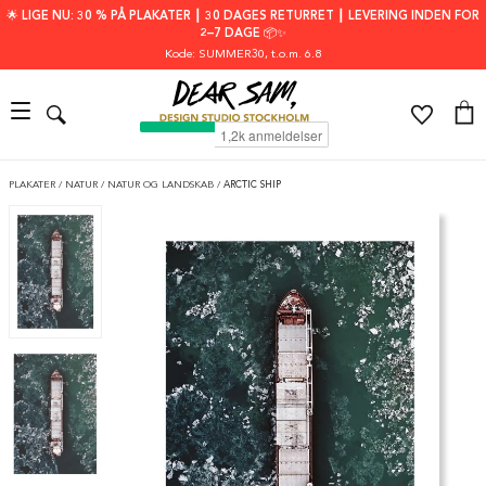
🌟 LIGE NU: 30 % PÅ PLAKATER ┃ 30 DAGES RETURRET ┃ LEVERING INDEN FOR
2–7 DAGE 📦✨
Kode: SUMMER30
, t.o.m. 6.8
PLAKATER
/
NATUR
/
NATUR OG LANDSKAB
/
ARCTIC SHIP