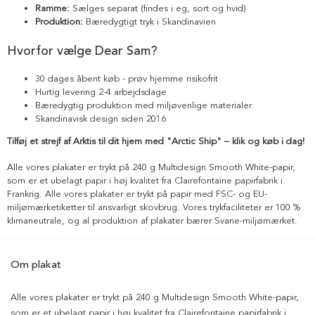
Ramme:
Sælges separat (findes i eg, sort og hvid)
Produktion:
Bæredygtigt tryk i Skandinavien
Hvorfor vælge Dear Sam?
30 dages åbent køb - prøv hjemme risikofrit
Hurtig levering 2-4 arbejdsdage
Bæredygtig produktion med miljøvenlige materialer
Skandinavisk design siden 2016
Tilføj et strejf af Arktis til dit hjem med "Arctic Ship" – klik og køb i dag!
Alle vores plakater er trykt på 240 g Multidesign Smooth White-papir,
som er et ubelagt papir i høj kvalitet fra Clairefontaine papirfabrik i
Frankrig. Alle vores plakater er trykt på papir med FSC- og EU-
miljømærketiketter til ansvarligt skovbrug. Vores trykfaciliteter er 100 %
klimaneutrale, og al produktion af plakater bærer Svane-miljømærket.
Om plakat
Alle vores plakater er trykt på 240 g Multidesign Smooth White-papir,
som er et ubelagt papir i høj kvalitet fra Clairefontaine papirfabrik i