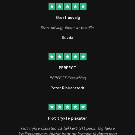
star
star
star
star
star
Stort udvalg
Stort udvalg. Nemt at bestille.
Sevda
star
star
star
star
star
PERFECT
PERFECT Everything
Peter Ribbenstedt
star
star
star
star
star
Flot trykte plakater
Flot trykte plakater, på lækkert tykt papir. Og lækre
kvalitetsrammer. Hurtig fragt og levering til døren med