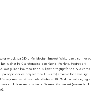
kater er trykt på 240 g Multidesign Smooth White-papir, som er et
 høj kvalitet fra Clairefontaine papirfabrik i Frankrig. Papiret er i
dvs. det gulner ikke med tiden. Miljøet er vigtigt for os. Alle vores
ykt på papir, der er forsynet med FSC's miljømærke for ansvarligt
's miljømærke. Vores trykfaciliteter er 100 % klimaneutrale, og al
 plakater til dearsam.com bærer Svane-miljømærket (svarende til
t).