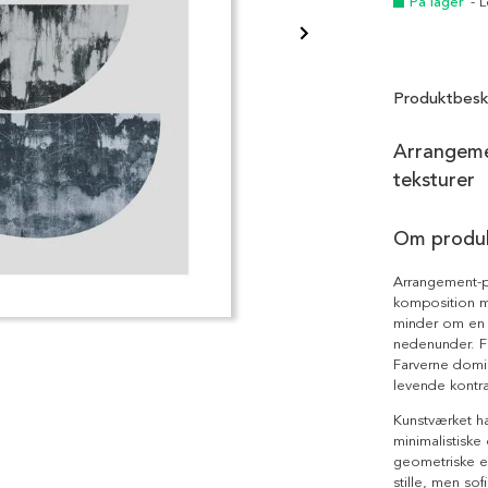
På lager
- 
Produktbesk
Arrangeme
teksturer
Om produ
Arrangement-po
komposition m
minder om en s
nedenunder. 
Farverne domin
levende kontra
Kunstværket h
minimalistiske
geometriske e
stille, men sof