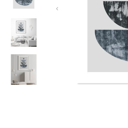
Item
1
of
5