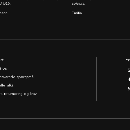
d GLS.
colours.
mann
Emilia
rt
Fø
t os
esvarede spørgsmål
le vilkår
t, returnering og krav