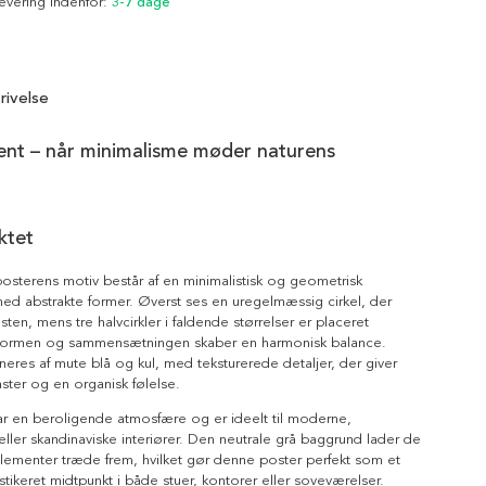
Levering indenfor:
3-7 dage
rivelse
nt – når minimalisme møder naturens
ktet
sterens motiv består af en minimalistisk og geometrisk
ed abstrakte former. Øverst ses en uregelmæssig cirkel, der
ten, mens tre halvcirkler i faldende størrelser er placeret
Formen og sammensætningen skaber en harmonisk balance.
eres af mute blå og kul, med teksturerede detaljer, der giver
ster og en organisk følelse.
ar en beroligende atmosfære og er ideelt til moderne,
 eller skandinaviske interiører. Den neutrale grå baggrund lader de
lementer træde frem, hvilket gør denne poster perfekt som et
istikeret midtpunkt i både stuer, kontorer eller soveværelser.