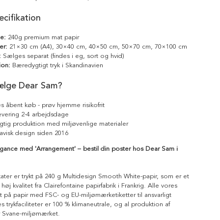
cifikation
le:
240g premium mat papir
er:
21×30 cm (A4), 30×40 cm, 40×50 cm, 50×70 cm, 70×100 cm
:
Sælges separat (findes i eg, sort og hvid)
ion:
Bæredygtigt tryk i Skandinavien
ælge Dear Sam?
s åbent køb - prøv hjemme risikofrit
levering 2-4 arbejdsdage
tig produktion med miljøvenlige materialer
avisk design siden 2016
egance med 'Arrangement' – bestil din poster hos Dear Sam i
kater er trykt på 240 g Multidesign Smooth White-papir, som er et
 høj kvalitet fra Clairefontaine papirfabrik i Frankrig. Alle vores
ykt på papir med FSC- og EU-miljømærketiketter til ansvarligt
 trykfaciliteter er 100 % klimaneutrale, og al produktion af
r Svane-miljømærket.