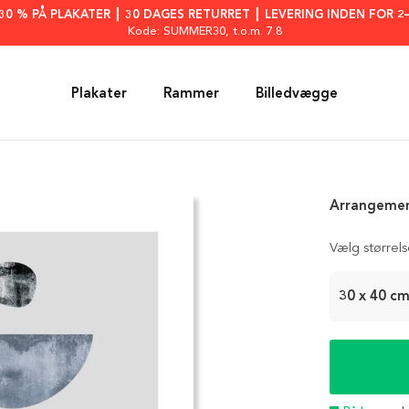
: 30 % PÅ PLAKATER ┃ 30 DAGES RETURRET ┃ LEVERING INDEN FOR 2
Kode: SUMMER30
, t.o.m. 7.8
Plakater
Rammer
Billedvægge
Arrangemen
Vælg størrel
30 x 40 c