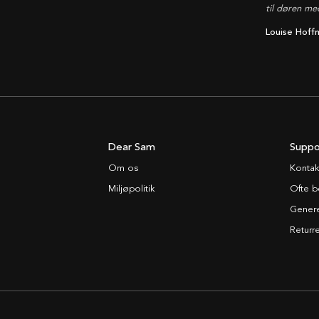
til døren me
Louise Hoff
Dear Sam
Suppo
Om os
Kontak
Miljøpolitik
Ofte b
Generel
Returre