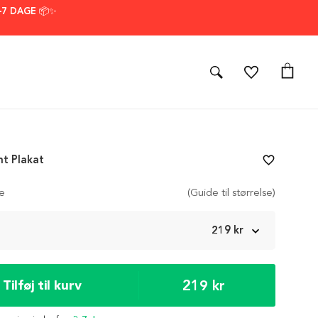
–7 DAGE 📦✨
t Plakat
favorite_border
se
(Guide til størrelse)
m
219 kr
219 kr
Tilføj til kurv