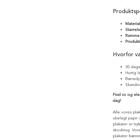
Produktspe
Materia
Størrels
Ramme
Produkt
Hvorfor v
30 dage
Hurtig 
Bæredyg
Skandin
Find ro og el
dag!
Alle vores pla
ubelagt papir i
plakater er tr
skovbrug. Vores
plakater bære