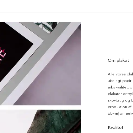
Om plakat
Alle vores pla
ubelagt papir i
arkivkvalitet, 
plakater er tr
skovbrug og EU
produktion af
EU-miljømærke
Kvalitet