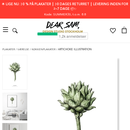
🌟 LIGE NU: 30 % PÅ PLAKATER ┃ 30 DAGES RETURRET ┃ LEVERING INDEN FOR
2–7 DAGE 📦✨
Kode: SUMMER30
, t.o.m. 8.8
PLAKATER
/
VÆRELSE
/
KØKKENPLAKATER
/
ARTICHOKE ILLUSTRATION