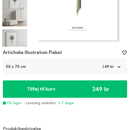
Item
1
Artichoke Illustration Plakat
favorite_border
of
4
50 x 70 cm
349 kr
349 kr
Tilføj til kurv
På lager
- Levering indenfor:
3-7 dage
Produktbeskrivelse