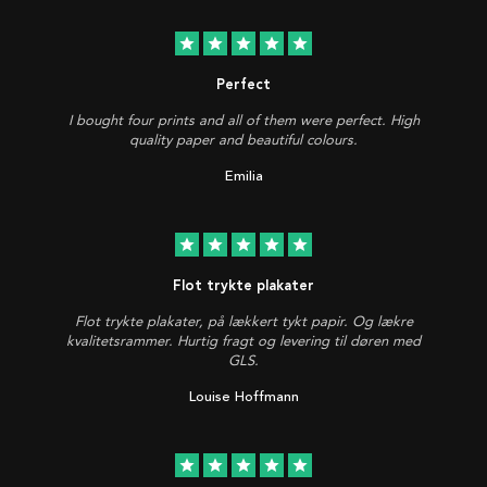
star
star
star
star
star
Perfect
I bought four prints and all of them were perfect. High
quality paper and beautiful colours.
Emilia
star
star
star
star
star
Flot trykte plakater
Flot trykte plakater, på lækkert tykt papir. Og lækre
kvalitetsrammer. Hurtig fragt og levering til døren med
GLS.
Louise Hoffmann
star
star
star
star
star