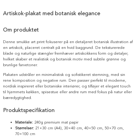
Artiskok-plakat med botanisk elegance
Om produktet
Denne smukke art print fokuserer på en detaljeret botanisk illustration af
en artiskok, placeret centralt på en hvid baggrund. De teksturerede
blade og naturlige stængler fremhæver artiskokkens form og detaljer,
hvilket skaber et realistisk og botanisk motiv med subtile grønne og
brunlige farvetoner.
Plakaten udstråler en minimalistisk og sofistikeret stemning, med sin
rene komposition og negative rum. Den passer perfekt til moderne,
nordisk inspireret eller botaniske interiører, og tilføjer et elegant touch
til hjemmets køkken, spisestue eller andre rum med fokus på natur eller
bæredygtighed.
Produktspecifikation
Materiale:
240g premium mat papir
Størrelser:
21×30 cm (A4), 30×40 cm, 40×50 cm, 50×70 cm,
70×100 cm