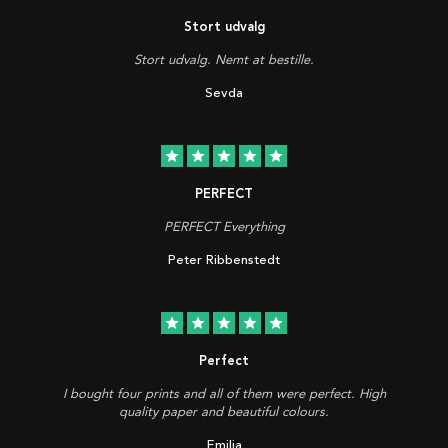
Stort udvalg
Stort udvalg. Nemt at bestille.
Sevda
star
star
star
star
star
PERFECT
PERFECT Everything
Peter Ribbenstedt
star
star
star
star
star
Perfect
I bought four prints and all of them were perfect. High
quality paper and beautiful colours.
Emilia