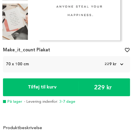
Item
Make_it_count Plakat
favorite_border
1
of
3
70 x 100 cm
229 kr
229 kr
Tilføj til kurv
På lager
- Levering indenfor:
3-7 dage
Produktbeskrivelse