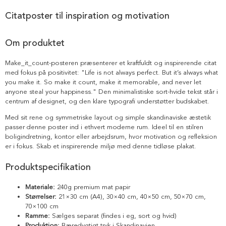
Citatposter til inspiration og motivation
Om produktet
Make_it_count-posteren præsenterer et kraftfuldt og inspirerende citat
med fokus på positivitet: "Life is not always perfect. But it’s always what
you make it. So make it count, make it memorable, and never let
anyone steal your happiness." Den minimalistiske sort-hvide tekst står i
centrum af designet, og den klare typografi understøtter budskabet.
Med sit rene og symmetriske layout og simple skandinaviske æstetik
passer denne poster ind i ethvert moderne rum. Ideel til en stilren
boligindretning, kontor eller arbejdsrum, hvor motivation og refleksion
er i fokus. Skab et inspirerende miljø med denne tidløse plakat.
Produktspecifikation
Materiale:
240g premium mat papir
Størrelser:
21×30 cm (A4), 30×40 cm, 40×50 cm, 50×70 cm,
70×100 cm
Ramme:
Sælges separat (findes i eg, sort og hvid)
Produktion:
Bæredygtigt tryk i Skandinavien