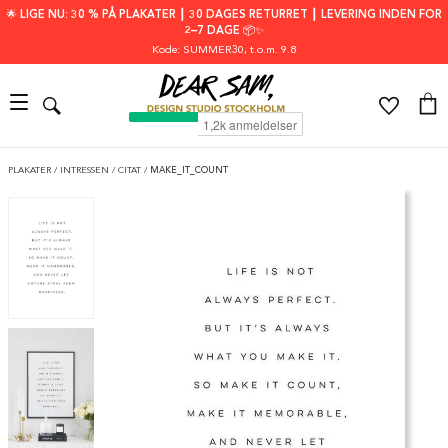
🌟 LIGE NU: 30 % PÅ PLAKATER ┃ 30 DAGES RETURRET ┃ LEVERING INDEN FOR
2–7 DAGE 📦✨
Kode: SUMMER30
, t.o.m. 9.8
PLAKATER
/
INTRESSEN
/
CITAT
/
MAKE_IT_COUNT