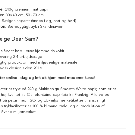
le:
240g premium mat papir
er:
30×40 cm, 50×70 cm
:
Sælges separat (findes i eg, sort og hvid)
ion:
Bæredygtigt tryk i Skandinavien
ælge Dear Sam?
s åbent køb - prøv hjemme risikofrit
levering 2-4 arbejdsdage
tig produktion med miljøvenlige materialer
avisk design siden 2016
ster online i dag og løft dit hjem med moderne kunst!
kater er trykt på 240 g Multidesign Smooth White-papir, som er et
 høj kvalitet fra Clairefontaine papirfabrik i Frankrig. Alle vores
ykt på papir med FSC- og EU-miljømærketiketter til ansvarligt
 trykfaciliteter er 100 % klimaneutrale, og al produktion af
r Svane-miljømærket.