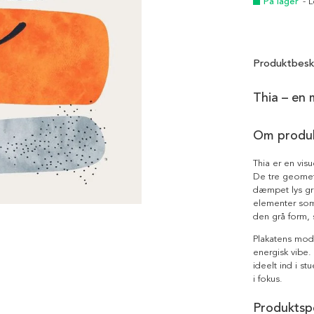
På lager
- 
Produktbesk
Thia – en 
Om produ
Thia er en vis
De tre geometr
dæmpet lys grå
elementer som 
den grå form, 
Plakatens mode
energisk vibe.
ideelt ind i st
i fokus.
Produktspe