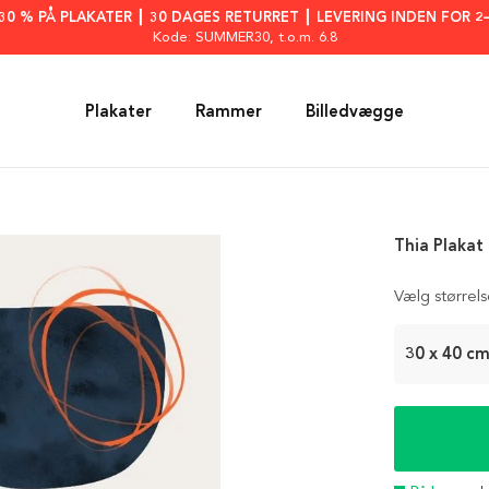
: 30 % PÅ PLAKATER ┃ 30 DAGES RETURRET ┃ LEVERING INDEN FOR 2
Kode: SUMMER30
, t.o.m. 6.8
Plakater
Rammer
Billedvægge
Thia Plakat
Vælg størrel
30 x 40 c