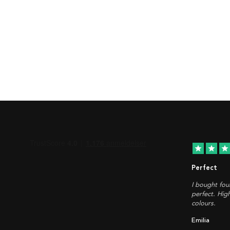
star
star
star
Perfect
I bought fou
perfect. Hig
colours.
Emilia