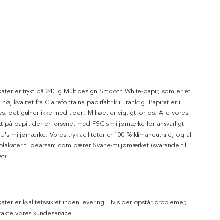
kater er trykt på 240 g Multidesign Smooth White-papir, som er et
 høj kvalitet fra Clairefontaine papirfabrik i Frankrig. Papiret er i
dvs. det gulner ikke med tiden. Miljøet er vigtigt for os. Alle vores
ykt på papir, der er forsynet med FSC's miljømærke for ansvarligt
's miljømærke. Vores trykfaciliteter er 100 % klimaneutrale, og al
 plakater til dearsam.com bærer Svane-miljømærket (svarende til
t).
kater er kvalitetssikret inden levering. Hvis der opstår problemer,
akte vores kundeservice.