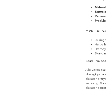
Materia
Størrels
Ramme
Produkt
Hvorfor v
30 dage
Hurtig 
Bæredyg
Skandin
Bestil Thia-po
Alle vores pla
ubelagt papir i
plakater er tr
skovbrug. Vores
plakater bære