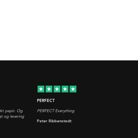
star
star
star
star
star
PERFECT
ykt papir. Og
PERFECT Everything
gt og levering
Peter Ribbenstedt