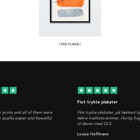
THIA PLAKAT
star
star
star
star
star
star
star
Flot trykte plakater
r prints and all of them were
Flot trykte plakater, på lækkert t
h quality paper and beautiful
lækre kvalitetsrammer. Hurtig fra
til døren med GLS.
Louise Hoffmann