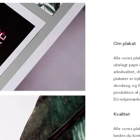
Om plakat
Alle vores pla
ubelagt papir i
arkivkvalitet, 
plakater er tr
skovbrug og EU
produktion af
EU-miljømærke
Kvalitet
Alle vores pla
bedes du kont