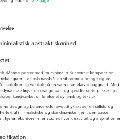
Levering indenfor:
3-7 dage
rivelse
minimalistisk abstrakt skønhed
ktet
uelt slående poster med en minimalistisk abstrakt komposition.
iske figurer – en dyb navyblå, en vibrerende orange og en
 – udfolder sig vertikalt på en varm cremefarvet baggrund. Med
dynamiske linjer, en orange swirl og spredte sorte prikker hos
skaber kunstværket en følelse af dynamik og tekstur.
rne design og balancerede farveudtryk skaber en stilfuld og
 Perfekt til minimalistiske og skandinaviske hjem, den passer
uer, hjemmekontorer eller studier, hvor kreativitet og inspiration er
cifikation