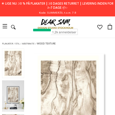
🌟 LIGE NU: 30 % PÅ PLAKATER ┃ 30 DAGES RETURRET ┃ LEVERING INDEN FOR
2–7 DAGE 📦✨
Kode: SUMMER30
, t.o.m. 7.8
PLAKATER
/
STIL
/
ABSTRAKTE
/
WOOD TEXTURE