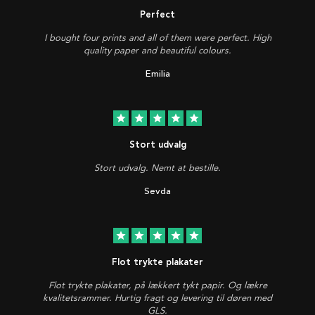
Perfect
I bought four prints and all of them were perfect. High
quality paper and beautiful colours.
Emilia
star
star
star
star
star
Stort udvalg
Stort udvalg. Nemt at bestille.
Sevda
star
star
star
star
star
Flot trykte plakater
Flot trykte plakater, på lækkert tykt papir. Og lækre
kvalitetsrammer. Hurtig fragt og levering til døren med
GLS.