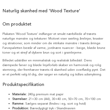
Naturlig skønhed med 'Wood Texture'
Om produktet
Plakaten 'Wood Texture' indfanger et smukt nærbillede af træets
naturlige mønstre og teksturer. Motivet viser swirling årelinjer, knaster
og striationer, som minder om de intrikate mønstre i træets årringe.
Farvepaletten består af varme, jordnære nuancer - beige, bløde brune
toner og et strejf af dybere brun og sort i grainlinjerne.
Billedet udstråler en minimalistisk og realistisk billedstil. Dens
dæmpede farver og bløde linjeforløb skaber en harmonisk og rolig
stemning, der fremhæver træets rå skønhed uden overflødig pynt. Det
er et perfekt valg til dig, der søger en naturlig og tidløs udsmykning.
Produktspecifikation
Materiale:
240g premium mat papir
Størrelser:
21×30 cm (A4), 30×40 cm, 50×70 cm, 70×100 cm
Ramme:
Sælges separat (findes i eg, sort og hvid)
Produktion:
Bæredygtigt tryk i Skandinavien