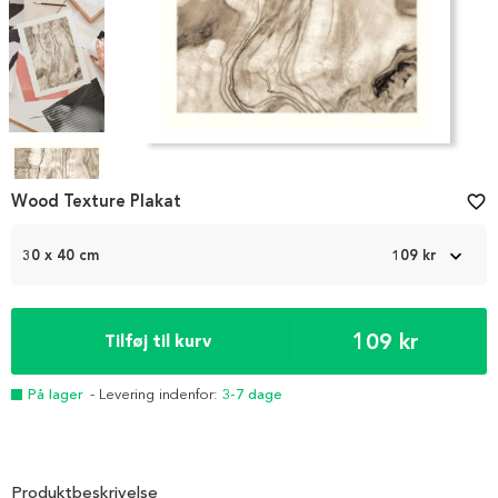
Item
1
Wood Texture Plakat
favorite_border
of
4
30 x 40 cm
109 kr
109 kr
Tilføj til kurv
På lager
- Levering indenfor:
3-7 dage
Produktbeskrivelse