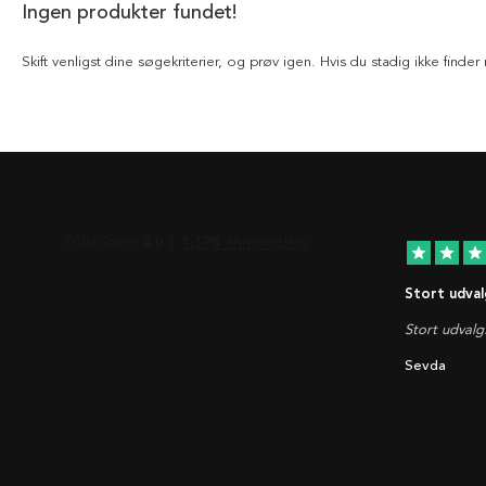
Ingen produkter fundet!
Skift venligst dine søgekriterier, og prøv igen. Hvis du stadig ikke find
star
star
star
Stort udval
Stort udvalg
Sevda