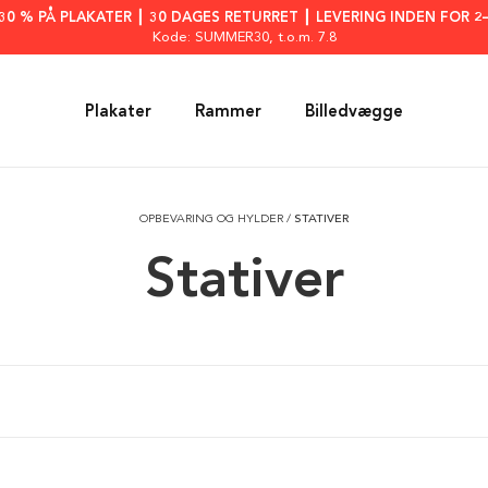
: 30 % PÅ PLAKATER ┃ 30 DAGES RETURRET ┃ LEVERING INDEN FOR 2
Kode: SUMMER30
, t.o.m. 7.8
Plakater
Rammer
Billedvægge
OPBEVARING OG HYLDER
/
STATIVER
Stativer