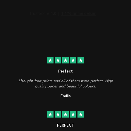
star
star
star
star
star
Perfect
I bought four prints and all of them were perfect. High
quality paper and beautiful colours.
Emilia
star
star
star
star
star
PERFECT