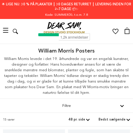
🌟 LIGE NU: 30 % PÅ PLAKATER ┃ 30 DAGES RETURRET ┃ LEVERING INDEN FOR
2–7 DAGE 📦✨
Kode: SUMMER30
, t.o.m. 7.8
William Morris Posters
William Morris levede i det 19. århundrede og var en engelsk kunstner,
designer og forfatter. Hans hovedværker anses for at være de
snørklede mønstre med blomster, planter og fugle, som han skabte til
tapeter og tekstiler. William Morris' tidløse design er stadig trendy den
dag i dag, og vi er glade for at kunne tilbyde hans smukke mønstre
som plakater hos Dear Sam. En plakat med W Morris-motiv bringer en
naturtro følelse til dit hjem.
Filtre
15 varer