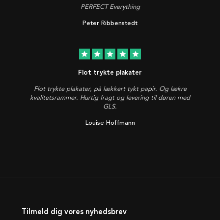
PERFECT Everything
Peter Ribbenstedt
star
star
star
star
star
Flot trykte plakater
Flot trykte plakater, på lækkert tykt papir. Og lækre
kvalitetsrammer. Hurtig fragt og levering til døren med
GLS.
Louise Hoffmann
Tilmeld dig vores nyhedsbrev