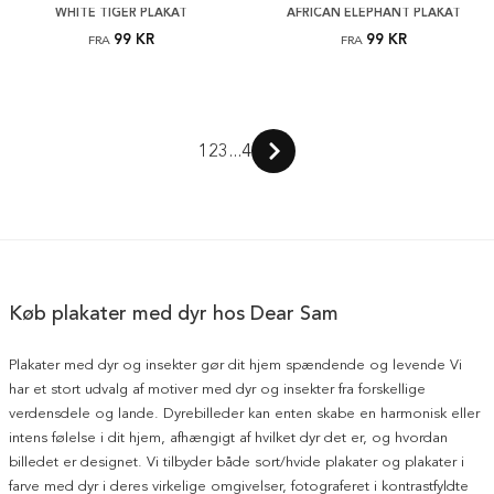
WHITE TIGER PLAKAT
AFRICAN ELEPHANT PLAKAT
99 KR
99 KR
FRA
FRA
1
2
3
...
4
Køb plakater med dyr hos Dear Sam
Plakater med dyr og insekter gør dit hjem spændende og levende Vi
har et stort udvalg af motiver med dyr og insekter fra forskellige
verdensdele og lande. Dyrebilleder kan enten skabe en harmonisk eller
intens følelse i dit hjem, afhængigt af hvilket dyr det er, og hvordan
billedet er designet. Vi tilbyder både sort/hvide plakater og plakater i
farve med dyr i deres virkelige omgivelser, fotograferet i kontrastfyldte