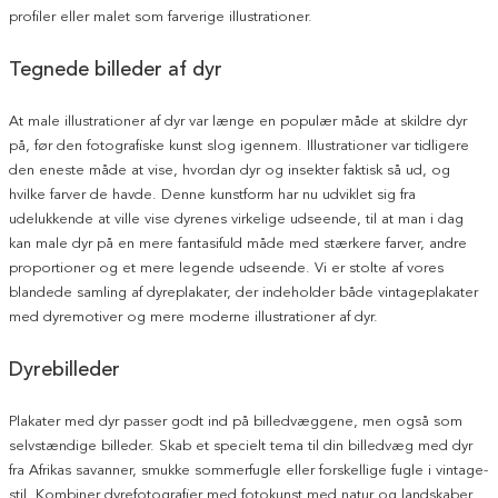
profiler eller malet som farverige illustrationer.
Tegnede billeder af dyr
At male illustrationer af dyr var længe en populær måde at skildre dyr
på, før den fotografiske kunst slog igennem. Illustrationer var tidligere
den eneste måde at vise, hvordan dyr og insekter faktisk så ud, og
hvilke farver de havde. Denne kunstform har nu udviklet sig fra
udelukkende at ville vise dyrenes virkelige udseende, til at man i dag
kan male dyr på en mere fantasifuld måde med stærkere farver, andre
proportioner og et mere legende udseende. Vi er stolte af vores
blandede samling af dyreplakater, der indeholder både vintageplakater
med dyremotiver og mere moderne illustrationer af dyr.
Dyrebilleder
Plakater med dyr passer godt ind på billedvæggene, men også som
selvstændige billeder. Skab et specielt tema til din billedvæg med dyr
fra Afrikas savanner, smukke sommerfugle eller forskellige fugle i vintage-
stil. Kombiner dyrefotografier med fotokunst med natur og landskaber