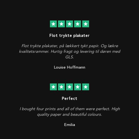
star
star
star
star
star
Flot trykte plakater
Flot trykte plakater, på lækkert tykt papir. Og lækre
kvalitetsrammer. Hurtig fragt og levering til døren med
GLS.
Louise Hoffmann
star
star
star
star
star
Perfect
I bought four prints and all of them were perfect. High
quality paper and beautiful colours.
Emilia