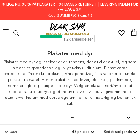
🌟 LIGE NU: 30 % PÅ PLAKATER ┃ 30 DAGES RETURRET ┃ LEVERING INDEN FOR
2–7 DAGE 📦✨
Kode: SUMMER30
, t.o.m. 7.8
Plakater med dyr
Plakater med dyr og insekter er en tendens, der altid er aktuel, og som
skaber et spændende og livligt udtryk i dit hjem. Blandt vores
dyreplakater finder du fotokunst, vintagemotiver, illustrationer og unikke
plakater i akvarel. Her er plakater med løver, elefanter, guldsmede,
sommerfugle og mange andre dyr. Vælg en plakat i sort/hvid for at
skabe et stilfuldt udtryk og et motiv i farve, hvis du vil give rummet et
skud farve. Indram med vores egerammer for en naturlig og bohemisk
stil.
Filtre
168 varer