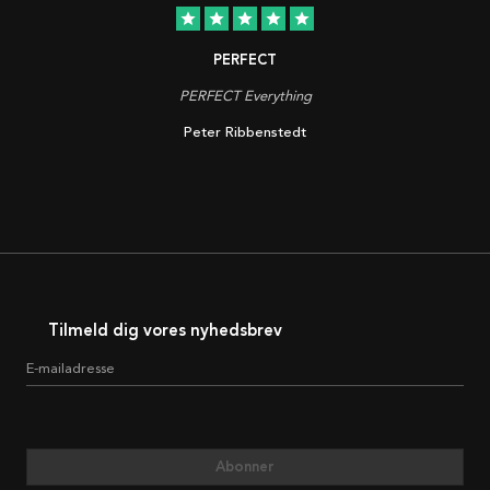
star
star
star
star
star
PERFECT
PERFECT Everything
Peter Ribbenstedt
Tilmeld dig vores nyhedsbrev
E-mailadresse
Abonner