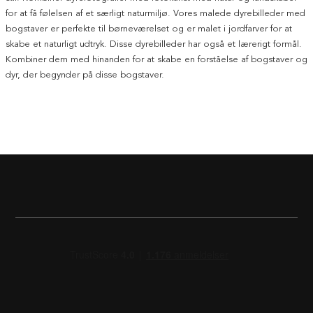
for at få følelsen af et særligt naturmiljø. Vores malede dyrebilleder med
bogstaver er perfekte til børneværelset og er malet i jordfarver for at
skabe et naturligt udtryk. Disse dyrebilleder har også et lærerigt formål.
Kombiner dem med hinanden for at skabe en forståelse af bogstaver og
dyr, der begynder på disse bogstaver.