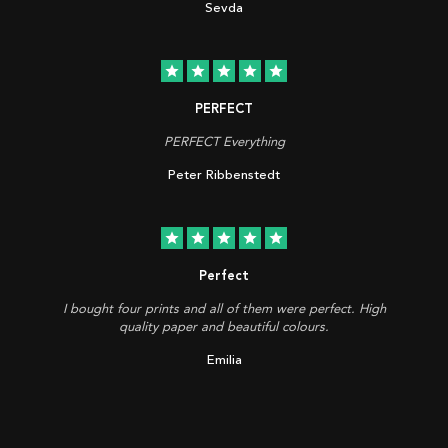
Sevda
star
star
star
star
star
PERFECT
PERFECT Everything
Peter Ribbenstedt
star
star
star
star
star
Perfect
I bought four prints and all of them were perfect. High
quality paper and beautiful colours.
Emilia