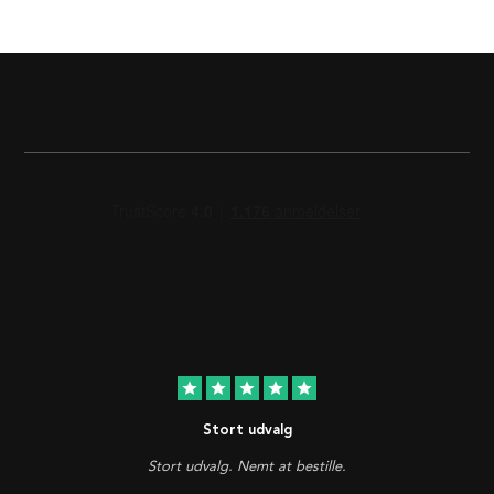
star
star
star
star
star
Stort udvalg
Stort udvalg. Nemt at bestille.