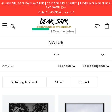
🌟 LIGE NU: 30 % PÅ PLAKATER ┃ 30 DAGES RETURRET ┃ LEVERING INDEN FOR
2–7 DAGE 📦✨
Kode: SUMMER30
, t.o.m. 6.8
NATUR
Filtre
259 varer
Natur og landskab
Skov
Strand