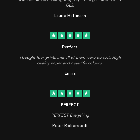
GLS.
Louise Hoffmann
star
star
star
star
star
Perfect
I bought four prints and all of them were perfect. High
quality paper and beautiful colours.
Emilia
star
star
star
star
star
PERFECT
PERFECT Everything
Peter Ribbenstedt