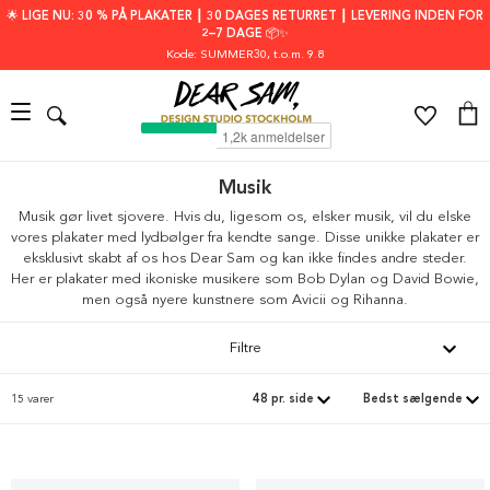
🌟 LIGE NU: 30 % PÅ PLAKATER ┃ 30 DAGES RETURRET ┃ LEVERING INDEN FOR
2–7 DAGE 📦✨
Kode: SUMMER30
, t.o.m. 9.8
Musik
Musik gør livet sjovere. Hvis du, ligesom os, elsker musik, vil du elske
vores plakater med lydbølger fra kendte sange. Disse unikke plakater er
eksklusivt skabt af os hos Dear Sam og kan ikke findes andre steder.
Her er plakater med ikoniske musikere som Bob Dylan og David Bowie,
men også nyere kunstnere som Avicii og Rihanna.
Filtre
15 varer