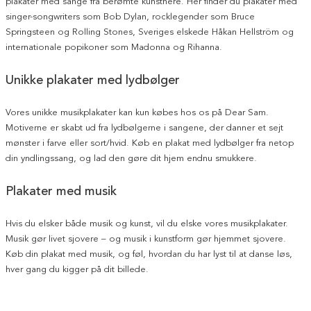
plakater med sange fra berømte kunstnere. Her finder du plakater med
singer-songwriters som Bob Dylan, rocklegender som Bruce
Springsteen og Rolling Stones, Sveriges elskede Håkan Hellström og
internationale popikoner som Madonna og Rihanna.
Unikke plakater med lydbølger
Vores unikke musikplakater kan kun købes hos os på Dear Sam.
Motiverne er skabt ud fra lydbølgerne i sangene, der danner et sejt
mønster i farve eller sort/hvid. Køb en plakat med lydbølger fra netop
din yndlingssang, og lad den gøre dit hjem endnu smukkere.
Plakater med musik
Hvis du elsker både musik og kunst, vil du elske vores musikplakater.
Musik gør livet sjovere – og musik i kunstform gør hjemmet sjovere.
Køb din plakat med musik, og føl, hvordan du har lyst til at danse løs,
hver gang du kigger på dit billede.