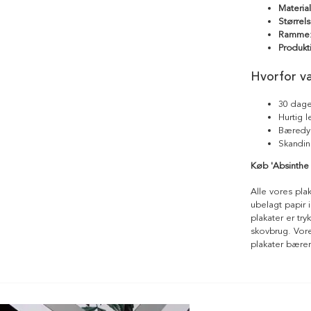
Materia
Størrels
Ramme
Produkt
Hvorfor v
30 dage
Hurtig 
Bæredyg
Skandin
Køb 'Absinthe 
Alle vores pla
ubelagt papir i
plakater er tr
skovbrug. Vores
plakater bære