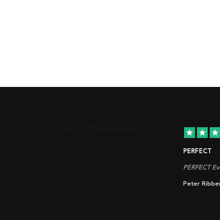
star
star
star
PERFECT
PERFECT Eve
Peter Ribbe