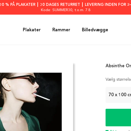
: 30 % PÅ PLAKATER ┃ 30 DAGES RETURRET ┃ LEVERING INDEN FOR 2
Kode: SUMMER30
, t.o.m. 7.8
Plakater
Rammer
Billedvægge
Absinthe On
Vælg størrel
70 x 100 