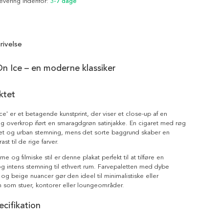
Levering indenfor:
3-7 dage
rivelse
n Ice – en moderne klassiker
ktet
ce' er et betagende kunstprint, der viser et close-up af en
g overkrop iført en smaragdgrøn satinjakke. En cigaret med røg
ntet og urban stemning, mens det sorte baggrund skaber en
ast til de rige farver.
 og filmiske stil er denne plakat perfekt til at tilføre en
og intens stemning til ethvert rum. Farvepaletten med dybe
og beige nuancer gør den ideel til minimalistiske eller
um som stuer, kontorer eller loungeområder.
cifikation