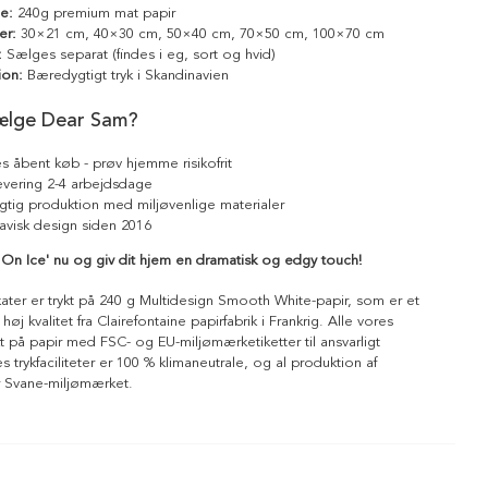
le:
240g premium mat papir
er:
30×21 cm, 40×30 cm, 50×40 cm, 70×50 cm, 100×70 cm
:
Sælges separat (findes i eg, sort og hvid)
ion:
Bæredygtigt tryk i Skandinavien
ælge Dear Sam?
s åbent køb - prøv hjemme risikofrit
levering 2-4 arbejdsdage
tig produktion med miljøvenlige materialer
avisk design siden 2016
On Ice' nu og giv dit hjem en dramatisk og edgy touch!
kater er trykt på 240 g Multidesign Smooth White-papir, som er et
 høj kvalitet fra Clairefontaine papirfabrik i Frankrig. Alle vores
ykt på papir med FSC- og EU-miljømærketiketter til ansvarligt
 trykfaciliteter er 100 % klimaneutrale, og al produktion af
r Svane-miljømærket.