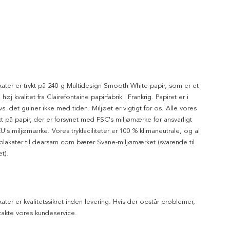
kater er trykt på 240 g Multidesign Smooth White-papir, som er et
 høj kvalitet fra Clairefontaine papirfabrik i Frankrig. Papiret er i
dvs. det gulner ikke med tiden. Miljøet er vigtigt for os. Alle vores
ykt på papir, der er forsynet med FSC's miljømærke for ansvarligt
's miljømærke. Vores trykfaciliteter er 100 % klimaneutrale, og al
 plakater til dearsam.com bærer Svane-miljømærket (svarende til
t).
kater er kvalitetssikret inden levering. Hvis der opstår problemer,
akte vores kundeservice.