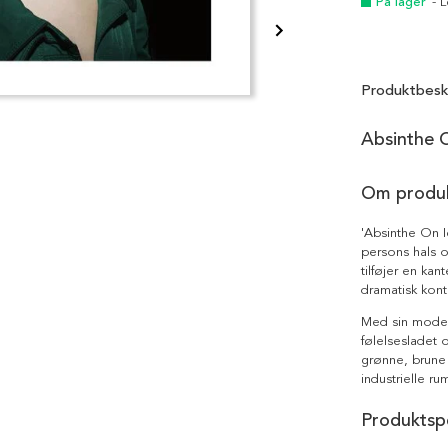
På lager
- 
Produktbesk
Absinthe O
Om produ
'Absinthe On I
persons hals o
tilføjer en ka
dramatisk kontr
Med sin moderne
følelsesladet 
grønne, brune 
industrielle r
Produktspe