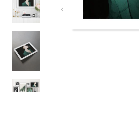
Item
1
of
6