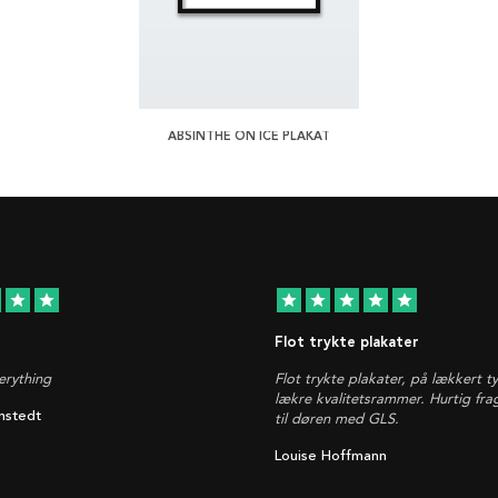
ABSINTHE ON ICE PLAKAT
star
star
star
star
star
star
star
Flot trykte plakater
rything
Flot trykte plakater, på lækkert t
lækre kvalitetsrammer. Hurtig fra
nstedt
til døren med GLS.
Louise Hoffmann