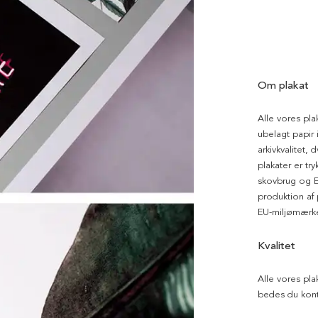
Om plakat
Alle vores pla
ubelagt papir i
arkivkvalitet, 
plakater er tr
skovbrug og EU
produktion af
EU-miljømærke
Kvalitet
Alle vores pla
bedes du kont