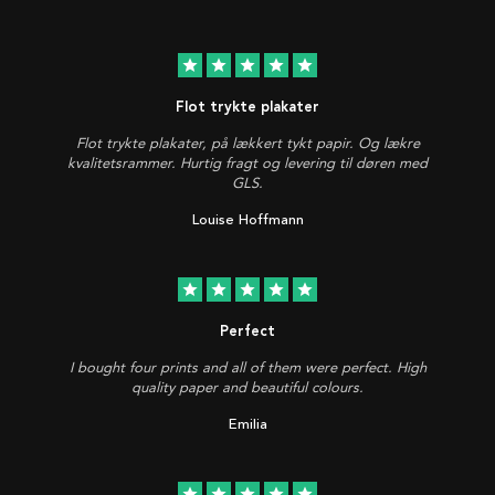
star
star
star
star
star
Flot trykte plakater
Flot trykte plakater, på lækkert tykt papir. Og lækre
kvalitetsrammer. Hurtig fragt og levering til døren med
GLS.
Louise Hoffmann
star
star
star
star
star
Perfect
I bought four prints and all of them were perfect. High
quality paper and beautiful colours.
Emilia
star
star
star
star
star