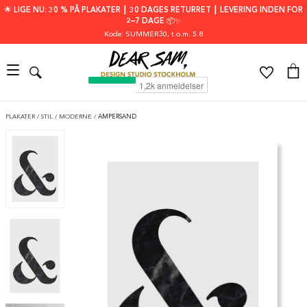
🌟 LIGE NU: 30 % PÅ PLAKATER ┃ 30 DAGES RETURRET ┃ LEVERING INDEN FOR
2–7 DAGE 📦✨
Kode: SUMMER30
, t.o.m. 5.8
PLAKATER
/
STIL
/
MODERNE
/
AMPERSAND