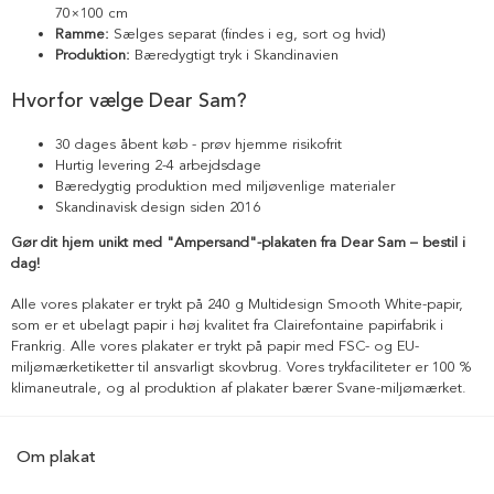
70×100 cm
Ramme:
Sælges separat (findes i eg, sort og hvid)
Produktion:
Bæredygtigt tryk i Skandinavien
Hvorfor vælge Dear Sam?
30 dages åbent køb - prøv hjemme risikofrit
Hurtig levering 2-4 arbejdsdage
Bæredygtig produktion med miljøvenlige materialer
Skandinavisk design siden 2016
Gør dit hjem unikt med "Ampersand"-plakaten fra Dear Sam – bestil i
dag!
Alle vores plakater er trykt på 240 g Multidesign Smooth White-papir,
som er et ubelagt papir i høj kvalitet fra Clairefontaine papirfabrik i
Frankrig. Alle vores plakater er trykt på papir med FSC- og EU-
miljømærketiketter til ansvarligt skovbrug. Vores trykfaciliteter er 100 %
klimaneutrale, og al produktion af plakater bærer Svane-miljømærket.
Om plakat