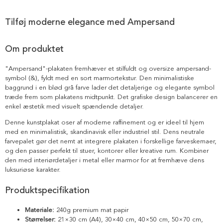
Tilføj moderne elegance med Ampersand
Om produktet
"Ampersand"-plakaten fremhæver et stilfuldt og oversize ampersand-
symbol (&), fyldt med en sort marmortekstur. Den minimalistiske
baggrund i en blød grå farve lader det detaljerige og elegante symbol
træde frem som plakatens midtpunkt. Det grafiske design balancerer en
enkel æstetik med visuelt spændende detaljer.
Denne kunstplakat oser af moderne raffinement og er ideel til hjem
med en minimalistisk, skandinavisk eller industriel stil. Dens neutrale
farvepalet gør det nemt at integrere plakaten i forskellige farveskemaer,
og den passer perfekt til stuer, kontorer eller kreative rum. Kombiner
den med interiørdetaljer i metal eller marmor for at fremhæve dens
luksuriøse karakter.
Produktspecifikation
Materiale:
240g premium mat papir
Størrelser:
21×30 cm (A4), 30×40 cm, 40×50 cm, 50×70 cm,