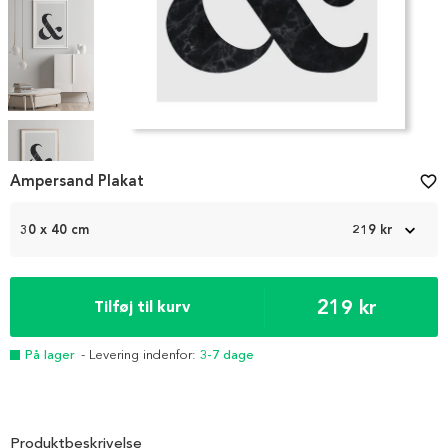
Item
1
Ampersand Plakat
favorite_border
of
5
30 x 40 cm
219 kr
219 kr
Tilføj til kurv
På lager
- Levering indenfor:
3-7 dage
Produktbeskrivelse