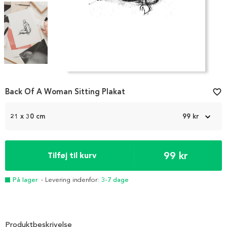
Item
1
Back Of A Woman Sitting Plakat
favorite_border
of
6
21 x 30 cm
99 kr
99 kr
Tilføj til kurv
På lager
- Levering indenfor:
3-7 dage
Produktbeskrivelse