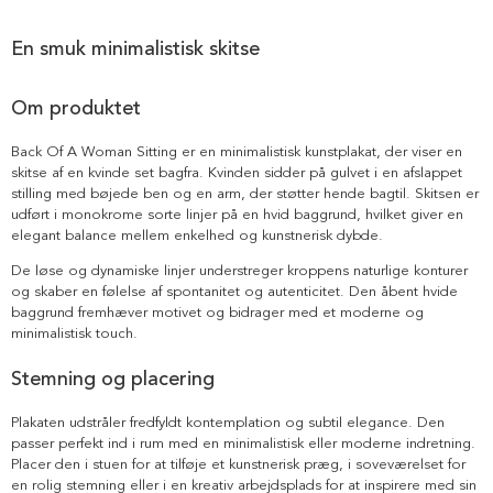
En smuk minimalistisk skitse
Om produktet
Back Of A Woman Sitting er en minimalistisk kunstplakat, der viser en
skitse af en kvinde set bagfra. Kvinden sidder på gulvet i en afslappet
stilling med bøjede ben og en arm, der støtter hende bagtil. Skitsen er
udført i monokrome sorte linjer på en hvid baggrund, hvilket giver en
elegant balance mellem enkelhed og kunstnerisk dybde.
De løse og dynamiske linjer understreger kroppens naturlige konturer
og skaber en følelse af spontanitet og autenticitet. Den åbent hvide
baggrund fremhæver motivet og bidrager med et moderne og
minimalistisk touch.
Stemning og placering
Plakaten udstråler fredfyldt kontemplation og subtil elegance. Den
passer perfekt ind i rum med en minimalistisk eller moderne indretning.
Placer den i stuen for at tilføje et kunstnerisk præg, i soveværelset for
en rolig stemning eller i en kreativ arbejdsplads for at inspirere med sin