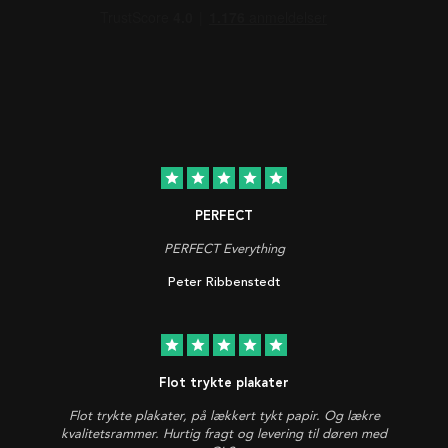
star
star
star
star
star
PERFECT
PERFECT Everything
Peter Ribbenstedt
star
star
star
star
star
Flot trykte plakater
Flot trykte plakater, på lækkert tykt papir. Og lækre
kvalitetsrammer. Hurtig fragt og levering til døren med