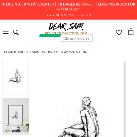
🌟 LIGE NU: 30 % PÅ PLAKATER ┃ 30 DAGES RETURRET ┃ LEVERING INDEN FOR
2–7 DAGE 📦✨
Kode: SUMMER30
, t.o.m. 6.8
PLAKATER
/
STIL
/
ILLUSTRATION
/
BACK OF A WOMAN SITTING