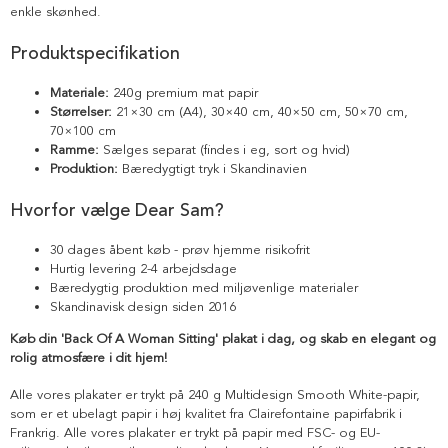
enkle skønhed.
Produktspecifikation
Materiale:
240g premium mat papir
Størrelser:
21×30 cm (A4), 30×40 cm, 40×50 cm, 50×70 cm,
70×100 cm
Ramme:
Sælges separat (findes i eg, sort og hvid)
Produktion:
Bæredygtigt tryk i Skandinavien
Hvorfor vælge Dear Sam?
30 dages åbent køb - prøv hjemme risikofrit
Hurtig levering 2-4 arbejdsdage
Bæredygtig produktion med miljøvenlige materialer
Skandinavisk design siden 2016
Køb din 'Back Of A Woman Sitting' plakat i dag, og skab en elegant og
rolig atmosfære i dit hjem!
Alle vores plakater er trykt på 240 g Multidesign Smooth White-papir,
som er et ubelagt papir i høj kvalitet fra Clairefontaine papirfabrik i
Frankrig. Alle vores plakater er trykt på papir med FSC- og EU-