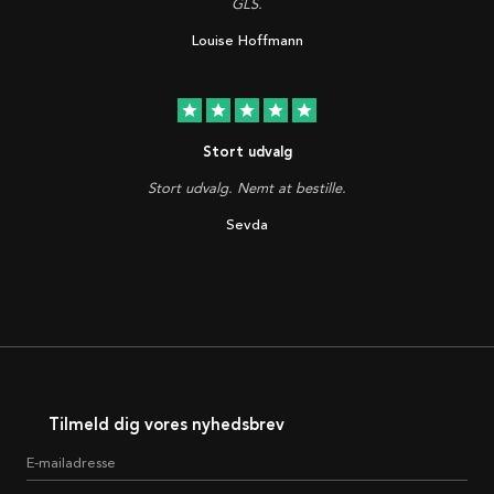
GLS.
Louise Hoffmann
star
star
star
star
star
Stort udvalg
Stort udvalg. Nemt at bestille.
Sevda
Tilmeld dig vores nyhedsbrev
E-mailadresse