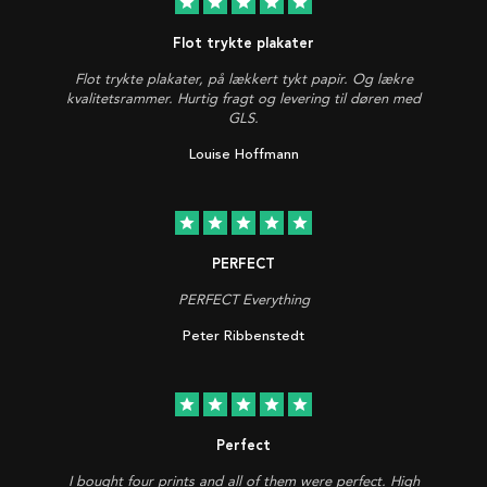
star
star
star
star
star
Flot trykte plakater
Flot trykte plakater, på lækkert tykt papir. Og lækre
kvalitetsrammer. Hurtig fragt og levering til døren med
GLS.
Louise Hoffmann
star
star
star
star
star
PERFECT
PERFECT Everything
Peter Ribbenstedt
star
star
star
star
star
Perfect
I bought four prints and all of them were perfect. High