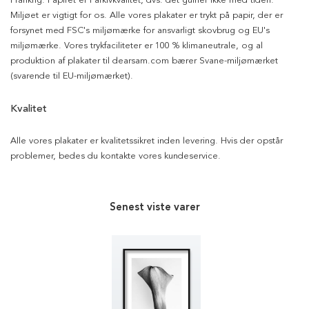
Frankrig. Papiret er i arkivkvalitet, dvs. det gulner ikke med tiden.
Miljøet er vigtigt for os. Alle vores plakater er trykt på papir, der er
forsynet med FSC's miljømærke for ansvarligt skovbrug og EU's
miljømærke. Vores trykfaciliteter er 100 % klimaneutrale, og al
produktion af plakater til dearsam.com bærer Svane-miljømærket
(svarende til EU-miljømærket).
Kvalitet
Alle vores plakater er kvalitetssikret inden levering. Hvis der opstår
problemer, bedes du kontakte vores kundeservice.
Senest viste varer