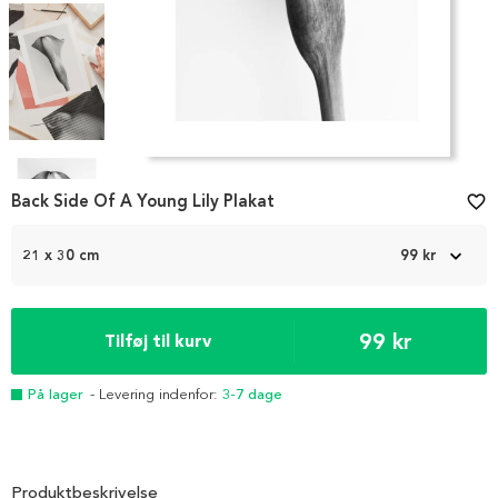
Item
1
Back Side Of A Young Lily Plakat
favorite_border
of
4
21 x 30 cm
99 kr
99 kr
Tilføj til kurv
På lager
- Levering indenfor:
3-7 dage
Produktbeskrivelse