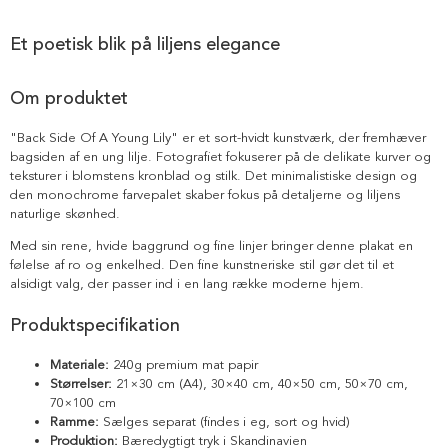
Et poetisk blik på liljens elegance
Om produktet
"Back Side Of A Young Lily" er et sort-hvidt kunstværk, der fremhæver
bagsiden af en ung lilje. Fotografiet fokuserer på de delikate kurver og
teksturer i blomstens kronblad og stilk. Det minimalistiske design og
den monochrome farvepalet skaber fokus på detaljerne og liljens
naturlige skønhed.
Med sin rene, hvide baggrund og fine linjer bringer denne plakat en
følelse af ro og enkelhed. Den fine kunstneriske stil gør det til et
alsidigt valg, der passer ind i en lang række moderne hjem.
Produktspecifikation
Materiale:
240g premium mat papir
Størrelser:
21×30 cm (A4), 30×40 cm, 40×50 cm, 50×70 cm,
70×100 cm
Ramme:
Sælges separat (findes i eg, sort og hvid)
Produktion:
Bæredygtigt tryk i Skandinavien