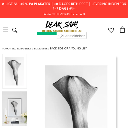
🌟 LIGE NU: 30 % PÅ PLAKATER ┃ 30 DAGES RETURRET ┃ LEVERING INDEN FOR
2–7 DAGE 📦✨
Kode: SUMMER30
, t.o.m. 6.8
PLAKATER
/
BOTANISKE
/
BLOMSTER
/
BACK SIDE OF A YOUNG LILY