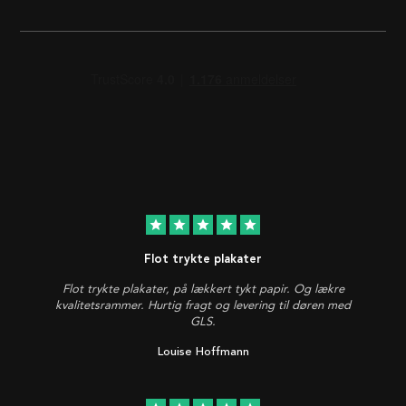
star
star
star
star
star
Flot trykte plakater
Flot trykte plakater, på lækkert tykt papir. Og lækre
kvalitetsrammer. Hurtig fragt og levering til døren med
GLS.
Louise Hoffmann