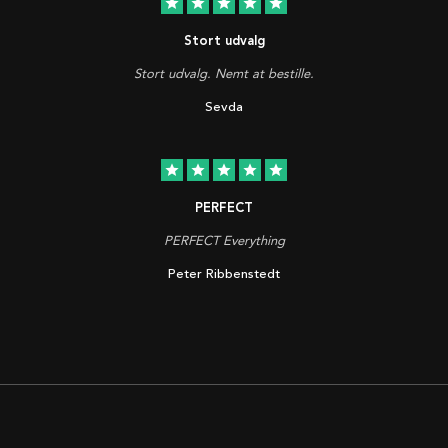
star
star
star
star
star
Stort udvalg
Stort udvalg. Nemt at bestille.
Sevda
star
star
star
star
star
PERFECT
PERFECT Everything
Peter Ribbenstedt