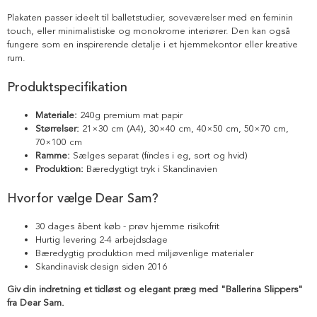
Plakaten passer ideelt til balletstudier, soveværelser med en feminin
touch, eller minimalistiske og monokrome interiører. Den kan også
fungere som en inspirerende detalje i et hjemmekontor eller kreative
rum.
Produktspecifikation
Materiale:
240g premium mat papir
Størrelser:
21×30 cm (A4), 30×40 cm, 40×50 cm, 50×70 cm,
70×100 cm
Ramme:
Sælges separat (findes i eg, sort og hvid)
Produktion:
Bæredygtigt tryk i Skandinavien
Hvorfor vælge Dear Sam?
30 dages åbent køb - prøv hjemme risikofrit
Hurtig levering 2-4 arbejdsdage
Bæredygtig produktion med miljøvenlige materialer
Skandinavisk design siden 2016
Giv din indretning et tidløst og elegant præg med "Ballerina Slippers"
fra Dear Sam.