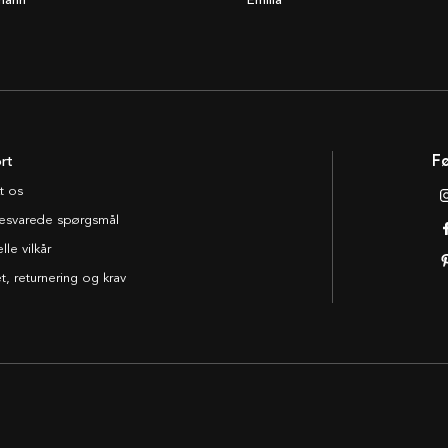
mann
Emilia
rt
Fø
t os
esvarede spørgsmål
le vilkår
t, returnering og krav