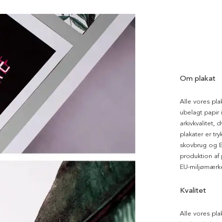
Om plakat
Alle vores pla
ubelagt papir i
arkivkvalitet, 
plakater er tr
skovbrug og EU
produktion af
EU-miljømærke
Kvalitet
Alle vores pla