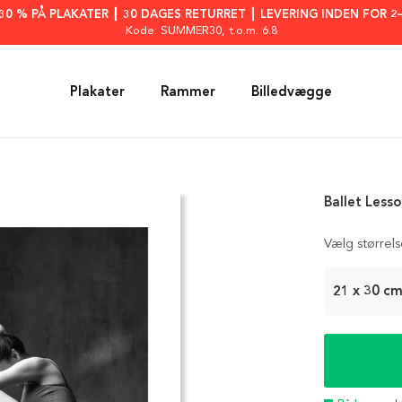
: 30 % PÅ PLAKATER ┃ 30 DAGES RETURRET ┃ LEVERING INDEN FOR 2
Kode: SUMMER30
, t.o.m. 6.8
Plakater
Rammer
Billedvægge
Ballet Lesso
Vælg størrel
21 x 30 c