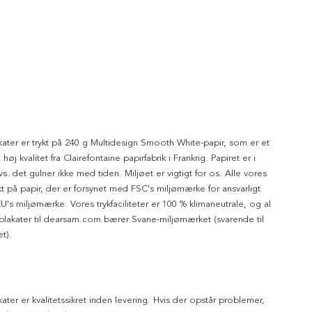
kater er trykt på 240 g Multidesign Smooth White-papir, som er et
 høj kvalitet fra Clairefontaine papirfabrik i Frankrig. Papiret er i
dvs. det gulner ikke med tiden. Miljøet er vigtigt for os. Alle vores
ykt på papir, der er forsynet med FSC's miljømærke for ansvarligt
's miljømærke. Vores trykfaciliteter er 100 % klimaneutrale, og al
 plakater til dearsam.com bærer Svane-miljømærket (svarende til
t).
kater er kvalitetssikret inden levering. Hvis der opstår problemer,