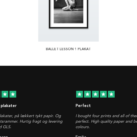
BALLET LESSON 1 PLAKAT
star
star
star
star
star
star
star
 plakater
Perfect
plakater, på lækkert tykt papir. Og
I bought four prints and all of th
etsrammer. Hurtig fragt og levering
perfect. High quality paper and be
d GLS.
colours.