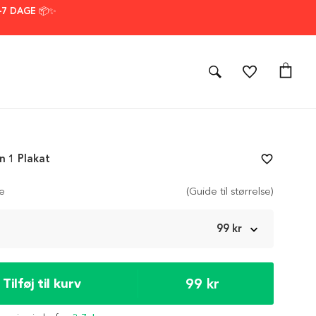
–7 DAGE 📦✨
n 1 Plakat
favorite_border
se
(Guide til størrelse)
m
99 kr
99 kr
Tilføj til kurv