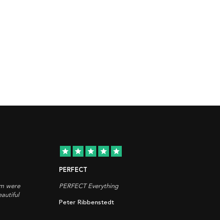
star
star
star
star
star
PERFECT
em were
PERFECT Everything
autiful
Peter Ribbenstedt