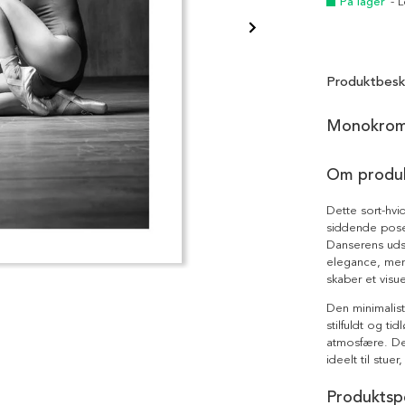
På lager
- 
Produktbesk
Monokrom 
Om produ
Dette sort-hvid
siddende pose
Danserens uds
elegance, men
skaber et visue
Den minimalis
stilfuldt og ti
atmosfære. Det
ideelt til stue
Produktspe