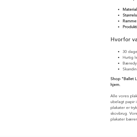
Materia
Størrels
Ramme
Produkt
Hvorfor v
30 dage
Hurtig 
Bæredyg
Skandin
Shop "Ballet L
hjem.
Alle vores pla
ubelagt papir i
plakater er tr
skovbrug. Vores
plakater bære