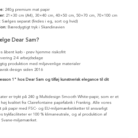
le:
240g premium mat papir
er:
21×30 cm (A4), 30×40 cm, 40×50 cm, 50×70 cm, 70×100 cm
:
Sælges separat (findes i eg, sort og hvid)
ion:
Bæredygtigt tryk i Skandinavien
ælge Dear Sam?
s åbent køb - prøv hjemme risikofrit
levering 2-4 arbejdsdage
tig produktion med miljøvenlige materialer
avisk design siden 2016
esson 1" hos Dear Sam og tilføj kunstnerisk elegance til dit
kater er trykt på 240 g Multidesign Smooth White-papir, som er et
 høj kvalitet fra Clairefontaine papirfabrik i Frankrig. Alle vores
ykt på papir med FSC- og EU-miljømærketiketter til ansvarligt
 trykfaciliteter er 100 % klimaneutrale, og al produktion af
r Svane-miljømærket.