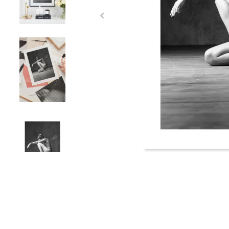
Item
1
of
5