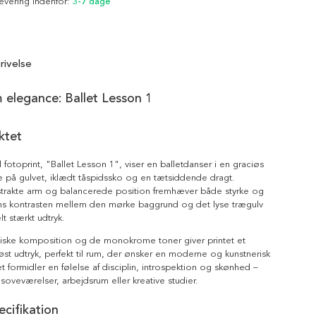
Levering indenfor:
3-7 dage
rivelse
elegance: Ballet Lesson 1
ktet
 fotoprint, "Ballet Lesson 1", viser en balletdanser i en graciøs
 på gulvet, iklædt tåspidssko og en tætsiddende dragt.
trakte arm og balancerede position fremhæver både styrke og
s kontrasten mellem den mørke baggrund og det lyse trægulv
lt stærkt udtryk.
tiske komposition og de monokrome toner giver printet et
dløst udtryk, perfekt til rum, der ønsker en moderne og kunstnerisk
 formidler en følelse af disciplin, introspektion og skønhed –
r, soveværelser, arbejdsrum eller kreative studier.
cifikation