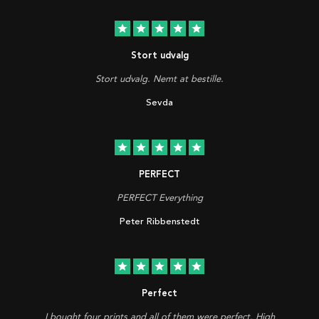
star
star
star
star
star
Stort udvalg
Stort udvalg. Nemt at bestille.
Sevda
star
star
star
star
star
PERFECT
PERFECT Everything
Peter Ribbenstedt
star
star
star
star
star
Perfect
I bought four prints and all of them were perfect. High