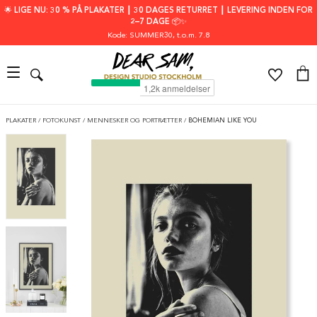
🌟 LIGE NU: 30 % PÅ PLAKATER ┃ 30 DAGES RETURRET ┃ LEVERING INDEN FOR
2–7 DAGE 📦✨
Kode: SUMMER30
, t.o.m. 7.8
PLAKATER
/
FOTOKUNST
/
MENNESKER OG PORTRÆTTER
/
BOHEMIAN LIKE YOU