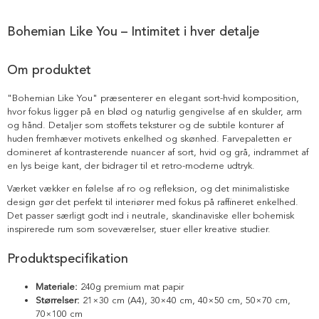
Bohemian Like You – Intimitet i hver detalje
Om produktet
"Bohemian Like You" præsenterer en elegant sort-hvid komposition,
hvor fokus ligger på en blød og naturlig gengivelse af en skulder, arm
og hånd. Detaljer som stoffets teksturer og de subtile konturer af
huden fremhæver motivets enkelhed og skønhed. Farvepaletten er
domineret af kontrasterende nuancer af sort, hvid og grå, indrammet af
en lys beige kant, der bidrager til et retro-moderne udtryk.
Værket vækker en følelse af ro og refleksion, og det minimalistiske
design gør det perfekt til interiører med fokus på raffineret enkelhed.
Det passer særligt godt ind i neutrale, skandinaviske eller bohemisk
inspirerede rum som soveværelser, stuer eller kreative studier.
Produktspecifikation
Materiale:
240g premium mat papir
Størrelser:
21×30 cm (A4), 30×40 cm, 40×50 cm, 50×70 cm,
70×100 cm