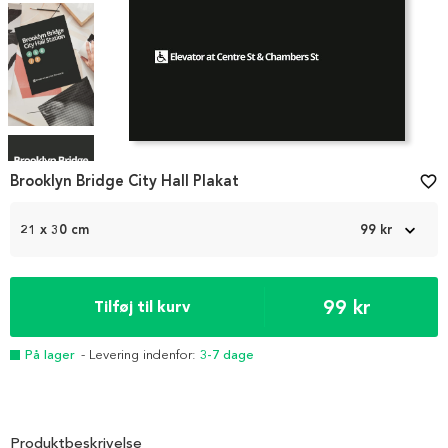
Item
1
Brooklyn Bridge City Hall Plakat
favorite_border
of
4
21 x 30 cm
99 kr
99 kr
Tilføj til kurv
På lager
- Levering indenfor:
3-7 dage
Produktbeskrivelse