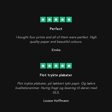
star
star
star
star
star
Perfect
I bought four prints and all of them were perfect. High
quality paper and beautiful colours.
Emilia
star
star
star
star
star
Flot trykte plakater
Flot trykte plakater, på lækkert tykt papir. Og lækre
kvalitetsrammer. Hurtig fragt og levering til døren med
GLS.
Louise Hoffmann