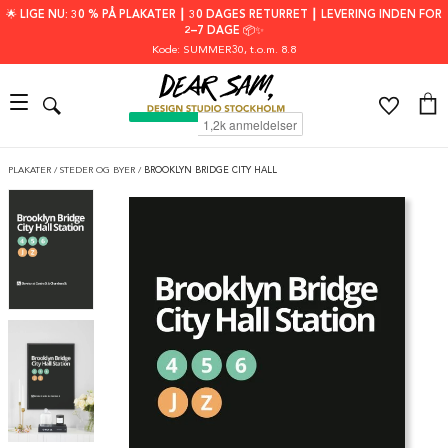
🌟 LIGE NU: 30 % PÅ PLAKATER ┃ 30 DAGES RETURRET ┃ LEVERING INDEN FOR
2–7 DAGE 📦✨
Kode: SUMMER30
, t.o.m. 8.8
PLAKATER
/
STEDER OG BYER
/
BROOKLYN BRIDGE CITY HALL