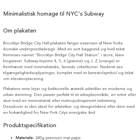
Minimalistisk homage til NYC's Subway
Om plakaten
Brooklyn Bridge City Hall-plakaten fanger essensen af New Yorks
ikoniske undergrundsdesign. Med en sort baggrund og hvid tekst
fremvises navnet "Brooklyn Bridge City Hall Station" i store, klare
bogstaver. Subway-linjerne 4, 5, 6 (grønne) og J, Z (orange) er
fremhævet med minimalistiske, farvede cirkelikoner. Nederst ses
tilgængelighedsoplysninger, komplet med et kørestolsymbol og tekst
om elevatorplacering.
Plakatens rene linjer og funktionelle æstetik udstråler en moderne og
urban stemning. Den passer perfekt til et arbejdsområde, en entré eller
stue med en minimalistisk eller metropolinspireret indretning.
Derudover er den ideel for arkitektur- og designelskere eller dem med
en forkærlighed for New York Citys energiske ånd.
Produktspecifikation
Materiale:
240g premium mat papir