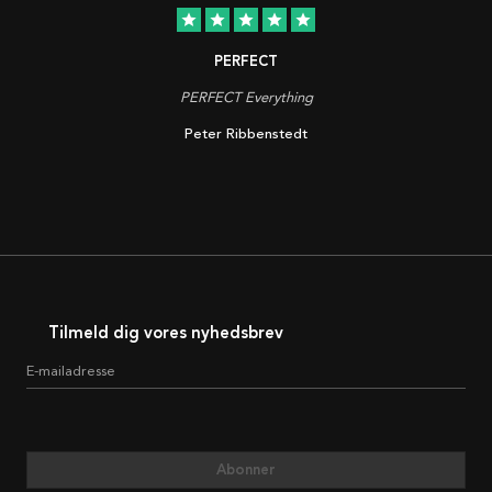
star
star
star
star
star
PERFECT
PERFECT Everything
Peter Ribbenstedt
Tilmeld dig vores nyhedsbrev
E-mailadresse
Abonner