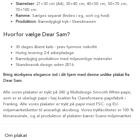
Størrelser:
21×30 cm (A4), 30×40 cm, 40×50 cm, 50×70 cm,
70×100 cm
Ramme:
Sælges separat (findes i eg, sort og hvid)
Produktion:
Bæredygtigt tryk i Skandinavien
Hvorfor vælge Dear Sam?
30 dages åbent køb - prøv hjemme risikofrit
Hurtig levering 2-4 arbejdsdage
Bæredygtig produktion med miljøvenlige materialer
Skandinavisk design siden 2016
Bring storbyens elegance ind i dit hjem med denne unikke plakat fra
Dear Sam.
Alle vores plakater er trykt på 240 g Multidesign Smooth White-papir,
som er et ubelagt papir i høj kvalitet fra Clairefontaine papirfabrik i
Frankrig. Alle vores plakater er trykt på papir med FSC- og EU-
miljømærketiketter til ansvarligt skovbrug. Vores trykfaciliteter er 100 %
klimaneutrale, og al produktion af plakater bærer Svane-miljømærket.
Om plakat