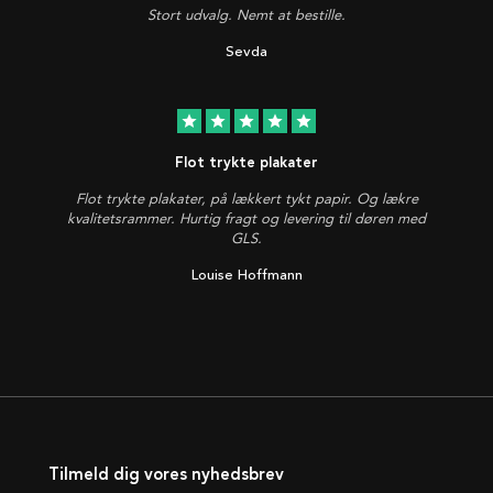
Stort udvalg. Nemt at bestille.
Sevda
star
star
star
star
star
Flot trykte plakater
Flot trykte plakater, på lækkert tykt papir. Og lækre
kvalitetsrammer. Hurtig fragt og levering til døren med
GLS.
Louise Hoffmann
Tilmeld dig vores nyhedsbrev