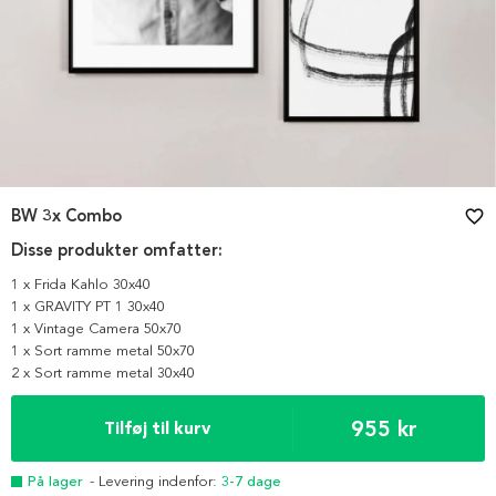
BW 3x Combo
favorite_border
Disse produkter omfatter:
1 x Frida Kahlo 30x40
1 x GRAVITY PT 1 30x40
1 x Vintage Camera 50x70
1 x Sort ramme metal 50x70
2 x Sort ramme metal 30x40
955 kr
Tilføj til kurv
På lager
- Levering indenfor:
3-7 dage