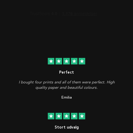
star
star
star
star
star
Perfect
I bought four prints and all of them were perfect. High
quality paper and beautiful colours.
Emilia
star
star
star
star
star
Stort udvalg