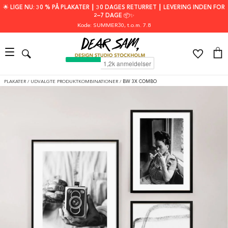
🌟 LIGE NU: 30 % PÅ PLAKATER ┃ 30 DAGES RETURRET ┃ LEVERING INDEN FOR
2–7 DAGE 📦✨
Kode: SUMMER30
, t.o.m. 7.8
PLAKATER
/
UDVALGTE PRODUKTKOMBINATIONER
/
BW 3X COMBO