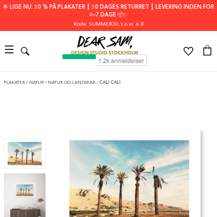
🌟 LIGE NU: 30 % PÅ PLAKATER ┃ 30 DAGES RETURRET ┃ LEVERING INDEN FOR
2–7 DAGE 📦✨
Kode: SUMMER30
, t.o.m. 6.8
PLAKATER
/
NATUR
/
NATUR OG LANDSKAB
/
CALI CALI