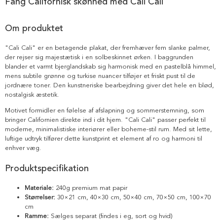
Fang Californisk skønhed med Cali Cali
Om produktet
"Cali Cali" er en betagende plakat, der fremhæver fem slanke palmer,
der rejser sig majestætisk i en solbeskinnet ørken. I baggrunden
blander et varmt bjerglandskab sig harmonisk med en pastelblå himmel,
mens subtile grønne og turkise nuancer tilføjer et friskt pust til de
jordnære toner. Den kunstneriske bearbejdning giver det hele en blød,
nostalgisk æstetik.
Motivet formidler en følelse af afslapning og sommerstemning, som
bringer Californien direkte ind i dit hjem. "Cali Cali" passer perfekt til
moderne, minimalistiske interiører eller boheme-stil rum. Med sit lette,
luftige udtryk tilfører dette kunstprint et element af ro og harmoni til
enhver væg.
Produktspecifikation
Materiale:
240g premium mat papir
Størrelser:
30×21 cm, 40×30 cm, 50×40 cm, 70×50 cm, 100×70
cm
Ramme:
Sælges separat (findes i eg, sort og hvid)