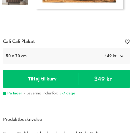
Item
Cali Cali Plakat
favorite_border
1
of
2
50 x 70 cm
349 kr
349 kr
Tilføj til kurv
På lager
- Levering indenfor:
3-7 dage
Produktbeskrivelse