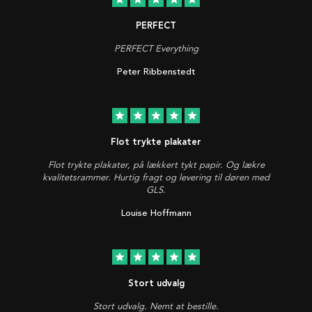
PERFECT
PERFECT Everything
Peter Ribbenstedt
star
star
star
star
star
Flot trykte plakater
Flot trykte plakater, på lækkert tykt papir. Og lækre
kvalitetsrammer. Hurtig fragt og levering til døren med
GLS.
Louise Hoffmann
star
star
star
star
star
Stort udvalg
Stort udvalg. Nemt at bestille.