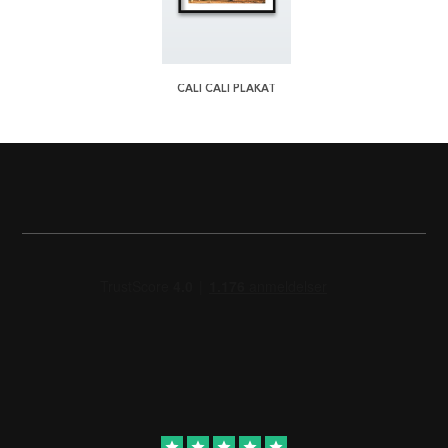
CALI CALI PLAKAT
star
star
star
star
star