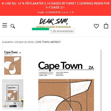
🌟 LIGE NU: 30 % PÅ PLAKATER ┃ 30 DAGES RETURRET ┃ LEVERING INDEN FOR
2–7 DAGE 📦✨
Kode: SUMMER30
, t.o.m. 7.8
PLAKATER
/
STEDER OG BYER
/
CAPE TOWN ABSTRACT