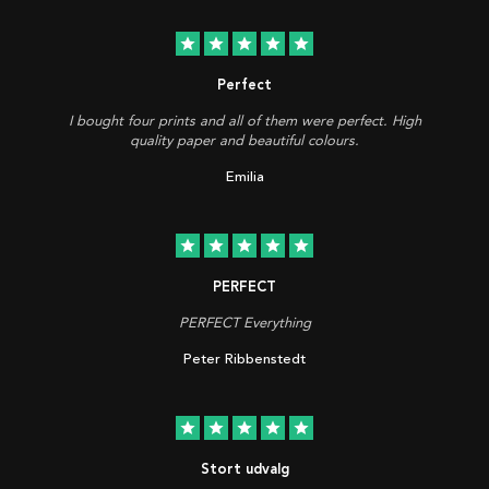
star
star
star
star
star
Perfect
I bought four prints and all of them were perfect. High
quality paper and beautiful colours.
Emilia
star
star
star
star
star
PERFECT
PERFECT Everything
Peter Ribbenstedt
star
star
star
star
star
Stort udvalg