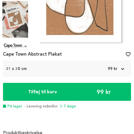
Item
1
Cape Town Abstract Plakat
favorite_border
of
4
21 x 30 cm
99 kr
99 kr
Tilføj til kurv
På lager
- Levering indenfor:
3-7 dage
Produktbeskrivelse