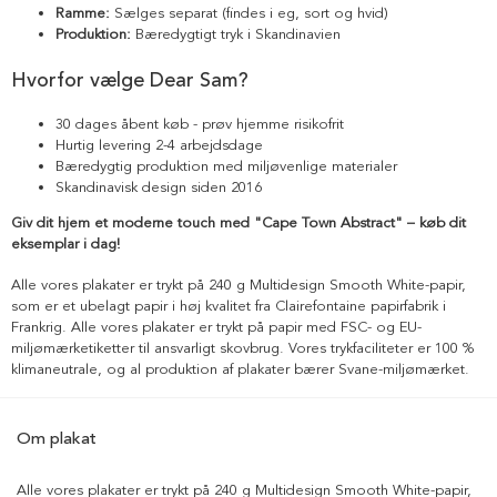
Ramme:
Sælges separat (findes i eg, sort og hvid)
Produktion:
Bæredygtigt tryk i Skandinavien
Hvorfor vælge Dear Sam?
30 dages åbent køb - prøv hjemme risikofrit
Hurtig levering 2-4 arbejdsdage
Bæredygtig produktion med miljøvenlige materialer
Skandinavisk design siden 2016
Giv dit hjem et moderne touch med "Cape Town Abstract" – køb dit
eksemplar i dag!
Alle vores plakater er trykt på 240 g Multidesign Smooth White-papir,
som er et ubelagt papir i høj kvalitet fra Clairefontaine papirfabrik i
Frankrig. Alle vores plakater er trykt på papir med FSC- og EU-
miljømærketiketter til ansvarligt skovbrug. Vores trykfaciliteter er 100 %
klimaneutrale, og al produktion af plakater bærer Svane-miljømærket.
Om plakat
Alle vores plakater er trykt på 240 g Multidesign Smooth White-papir,