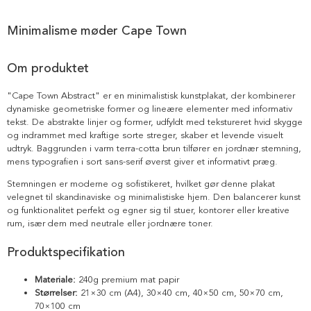
Minimalisme møder Cape Town
Om produktet
"Cape Town Abstract" er en minimalistisk kunstplakat, der kombinerer
dynamiske geometriske former og lineære elementer med informativ
tekst. De abstrakte linjer og former, udfyldt med tekstureret hvid skygge
og indrammet med kraftige sorte streger, skaber et levende visuelt
udtryk. Baggrunden i varm terra-cotta brun tilfører en jordnær stemning,
mens typografien i sort sans-serif øverst giver et informativt præg.
Stemningen er moderne og sofistikeret, hvilket gør denne plakat
velegnet til skandinaviske og minimalistiske hjem. Den balancerer kunst
og funktionalitet perfekt og egner sig til stuer, kontorer eller kreative
rum, især dem med neutrale eller jordnære toner.
Produktspecifikation
Materiale:
240g premium mat papir
Størrelser:
21×30 cm (A4), 30×40 cm, 40×50 cm, 50×70 cm,
70×100 cm