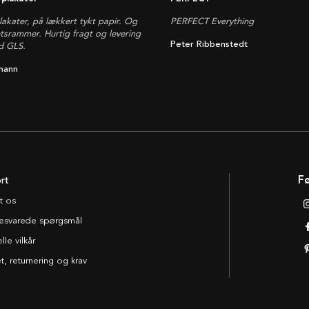
plakater, på lækkert tykt papir. Og
PERFECT Everything
etsrammer. Hurtig fragt og levering
Peter Ribbenstedt
d GLS.
mann
rt
Fø
t os
esvarede spørgsmål
le vilkår
t, returnering og krav