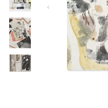
Item
1
of
4