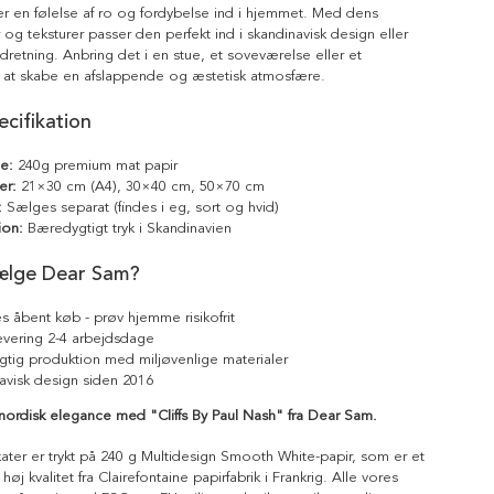
er en følelse af ro og fordybelse ind i hjemmet. Med dens
r og teksturer passer den perfekt ind i skandinavisk design eller
ndretning. Anbring det i en stue, et soveværelse eller et
r at skabe en afslappende og æstetisk atmosfære.
cifikation
le:
240g premium mat papir
er:
21×30 cm (A4), 30×40 cm, 50×70 cm
:
Sælges separat (findes i eg, sort og hvid)
ion:
Bæredygtigt tryk i Skandinavien
ælge Dear Sam?
s åbent køb - prøv hjemme risikofrit
levering 2-4 arbejdsdage
tig produktion med miljøvenlige materialer
avisk design siden 2016
m nordisk elegance med "Cliffs By Paul Nash" fra Dear Sam.
kater er trykt på 240 g Multidesign Smooth White-papir, som er et
 høj kvalitet fra Clairefontaine papirfabrik i Frankrig. Alle vores