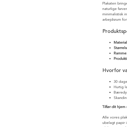
Plakaten bring
naturlige farve
minimalistisk i
arbejdsrum fo
Produktspe
Materia
Størrels
Ramme
Produkt
Hvorfor v
30 dage
Hurtig 
Bæredyg
Skandin
Tilfør dit hje
Alle vores pla
ubelagt papir i