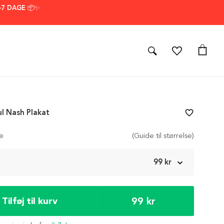
–7 DAGE 📦✨
ul Nash Plakat
favorite_border
se
(Guide til størrelse)
m
99 kr
99 kr
Tilføj til kurv