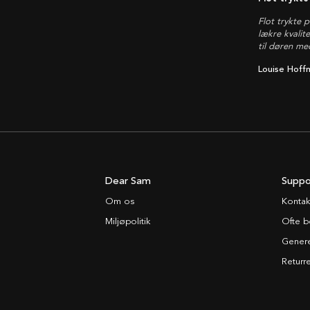
Flot trykte 
lækre kvalit
til døren me
Louise Hoff
Dear Sam
Suppo
Om os
Kontak
Miljøpolitik
Ofte b
Generel
Returre