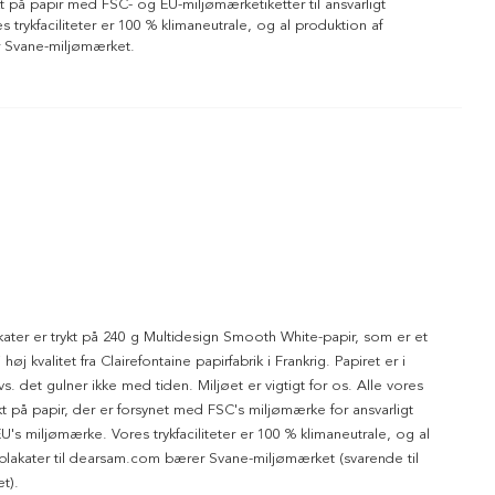
ykt på papir med FSC- og EU-miljømærketiketter til ansvarligt
 trykfaciliteter er 100 % klimaneutrale, og al produktion af
r Svane-miljømærket.
kater er trykt på 240 g Multidesign Smooth White-papir, som er et
 høj kvalitet fra Clairefontaine papirfabrik i Frankrig. Papiret er i
dvs. det gulner ikke med tiden. Miljøet er vigtigt for os. Alle vores
ykt på papir, der er forsynet med FSC's miljømærke for ansvarligt
's miljømærke. Vores trykfaciliteter er 100 % klimaneutrale, og al
 plakater til dearsam.com bærer Svane-miljømærket (svarende til
t).