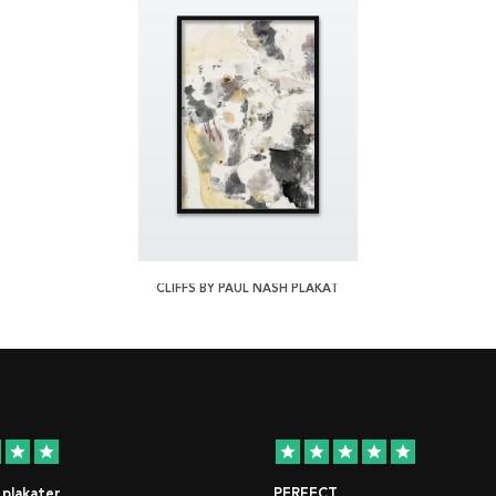
CLIFFS BY PAUL NASH PLAKAT
star
star
star
star
star
star
star
 plakater
PERFECT