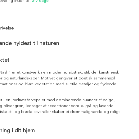
Levering indenfor:
3-7 dage
rivelse
ende hyldest til naturen
ktet
 Nash" er et kunstværk i en moderne, abstrakt stil, der kunstnerisk
per og naturlandskaber. Motivet gengiver et poetisk sammenspil
rmationer og blød vegetation med subtile detaljer og flydende
et i en jordnær farvepalet med dominerende nuancer af beige,
g olivengrøn, ledsaget af accenttoner som kulgrå og lavendel.
iske stil og bløde akvareller skaber et drømmelignende og roligt
ing i dit hjem