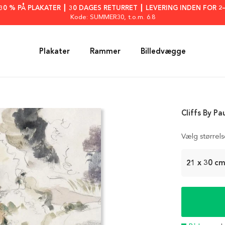
: 30 % PÅ PLAKATER ┃ 30 DAGES RETURRET ┃ LEVERING INDEN FOR 2
Kode: SUMMER30
, t.o.m. 6.8
Plakater
Rammer
Billedvægge
Cliffs By Pa
Vælg størrel
21 x 30 c