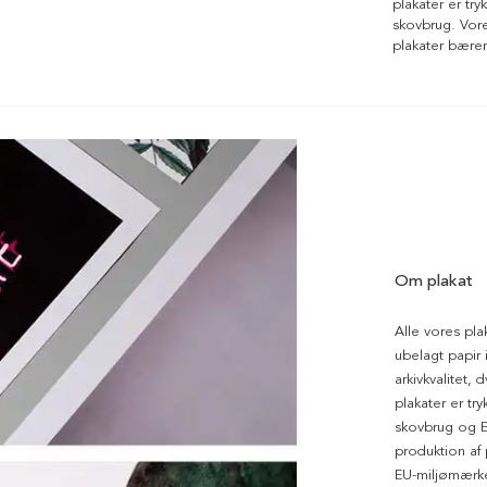
plakater er tr
skovbrug. Vores
plakater bære
Om plakat
Alle vores pla
ubelagt papir i
arkivkvalitet, 
plakater er tr
skovbrug og EU
produktion af
EU-miljømærke