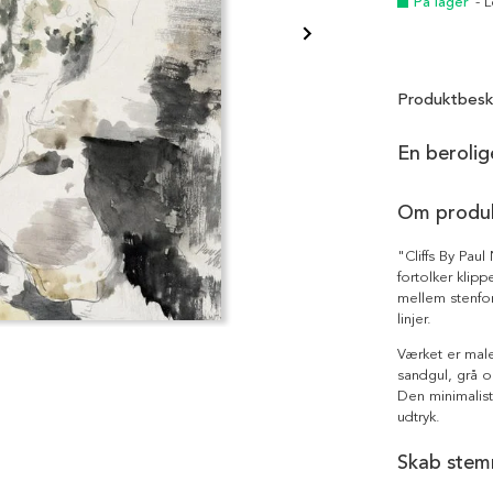
På lager
- 
Produktbesk
En berolig
Om produ
"Cliffs By Paul
fortolker klip
mellem stenfo
linjer.
Værket er mal
sandgul, grå o
Den minimalist
udtryk.
Skab stemn