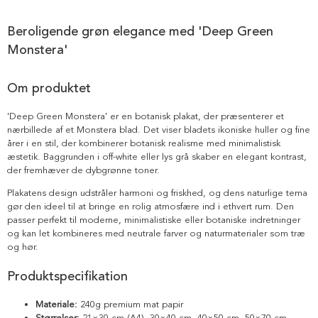
Beroligende grøn elegance med 'Deep Green
Monstera'
Om produktet
'Deep Green Monstera' er en botanisk plakat, der præsenterer et
nærbillede af et Monstera blad. Det viser bladets ikoniske huller og fine
årer i en stil, der kombinerer botanisk realisme med minimalistisk
æstetik. Baggrunden i off-white eller lys grå skaber en elegant kontrast,
der fremhæver de dybgrønne toner.
Plakatens design udstråler harmoni og friskhed, og dens naturlige tema
gør den ideel til at bringe en rolig atmosfære ind i ethvert rum. Den
passer perfekt til moderne, minimalistiske eller botaniske indretninger
og kan let kombineres med neutrale farver og naturmaterialer som træ
og hør.
Produktspecifikation
Materiale:
240g premium mat papir
Størrelser:
21×30 cm (A4), 30×40 cm, 40×50 cm, 50×70 cm,