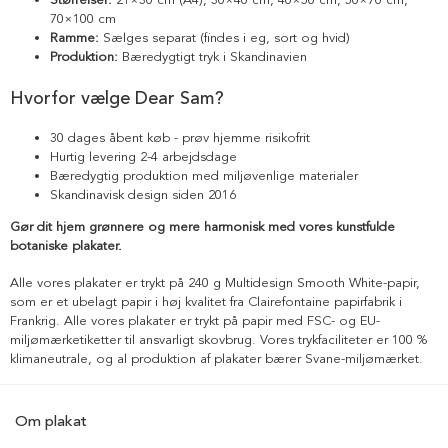
70×100 cm
Ramme:
Sælges separat (findes i eg, sort og hvid)
Produktion:
Bæredygtigt tryk i Skandinavien
Hvorfor vælge Dear Sam?
30 dages åbent køb - prøv hjemme risikofrit
Hurtig levering 2-4 arbejdsdage
Bæredygtig produktion med miljøvenlige materialer
Skandinavisk design siden 2016
Gør dit hjem grønnere og mere harmonisk med vores kunstfulde
botaniske plakater.
Alle vores plakater er trykt på 240 g Multidesign Smooth White-papir,
som er et ubelagt papir i høj kvalitet fra Clairefontaine papirfabrik i
Frankrig. Alle vores plakater er trykt på papir med FSC- og EU-
miljømærketiketter til ansvarligt skovbrug. Vores trykfaciliteter er 100 %
klimaneutrale, og al produktion af plakater bærer Svane-miljømærket.
Om plakat