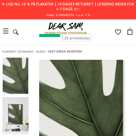
🌟 LIGE NU: 30 % PÅ PLAKATER ┃ 30 DAGES RETURRET ┃ LEVERING INDEN FOR
2–7 DAGE 📦✨
Kode: SUMMER30
, t.o.m. 7.8
PLAKATER
/
BOTANISKE
/
BLADE
/
DEEP GREEN MONSTERA