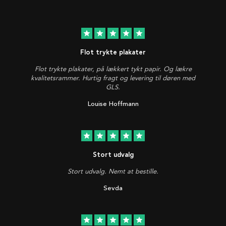
star
star
star
star
star
Flot trykte plakater
Flot trykte plakater, på lækkert tykt papir. Og lækre
kvalitetsrammer. Hurtig fragt og levering til døren med
GLS.
Louise Hoffmann
star
star
star
star
star
Stort udvalg
Stort udvalg. Nemt at bestille.
Sevda
star
star
star
star
star