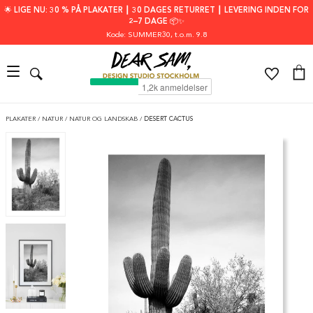
🌟 LIGE NU: 30 % PÅ PLAKATER ┃ 30 DAGES RETURRET ┃ LEVERING INDEN FOR
2–7 DAGE 📦✨
Kode: SUMMER30
, t.o.m. 9.8
PLAKATER
/
NATUR
/
NATUR OG LANDSKAB
/
DESERT CACTUS