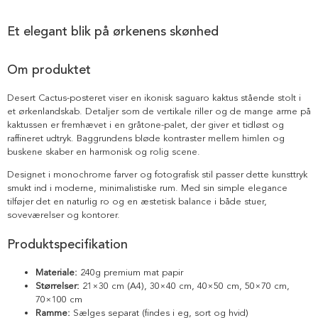
Et elegant blik på ørkenens skønhed
Om produktet
Desert Cactus-posteret viser en ikonisk saguaro kaktus stående stolt i
et ørkenlandskab. Detaljer som de vertikale riller og de mange arme på
kaktussen er fremhævet i en gråtone-palet, der giver et tidløst og
raffineret udtryk. Baggrundens bløde kontraster mellem himlen og
buskene skaber en harmonisk og rolig scene.
Designet i monochrome farver og fotografisk stil passer dette kunsttryk
smukt ind i moderne, minimalistiske rum. Med sin simple elegance
tilføjer det en naturlig ro og en æstetisk balance i både stuer,
soveværelser og kontorer.
Produktspecifikation
Materiale:
240g premium mat papir
Størrelser:
21×30 cm (A4), 30×40 cm, 40×50 cm, 50×70 cm,
70×100 cm
Ramme:
Sælges separat (findes i eg, sort og hvid)