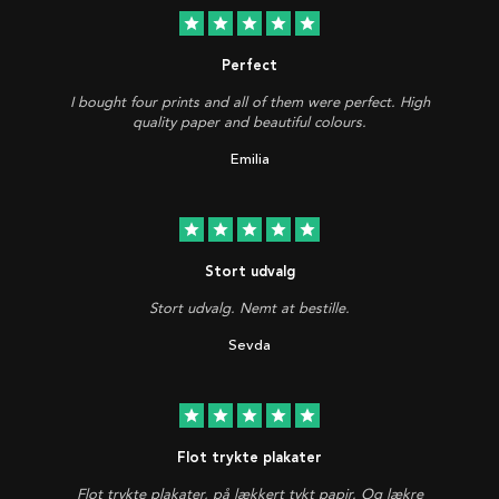
star
star
star
star
star
Perfect
I bought four prints and all of them were perfect. High
quality paper and beautiful colours.
Emilia
star
star
star
star
star
Stort udvalg
Stort udvalg. Nemt at bestille.
Sevda
star
star
star
star
star
Flot trykte plakater
Flot trykte plakater, på lækkert tykt papir. Og lækre