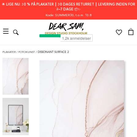
🌟 LIGE NU: 30 % PÅ PLAKATER ┃ 30 DAGES RETURRET ┃ LEVERING INDEN FOR
2–7 DAGE 📦✨
Kode: SUMMER30
, t.o.m. 10.8
PLAKATER
/
FOTOKUNST
/
DISSONANT SURFACE 2