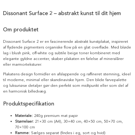
Dissonant Surface 2 – abstrakt kunst til dit hjem
Om produktet
Dissonant Surface 2 er en fascinerende abstrakt kunstplakat, inspireret
af flydende pigmenters organiske flow på en glat overflade. Med bløde
lag i blush pink, off-white og subtile beige toner kombineret med
elegante gyldne accenter, skaber plakaten en følelse af mineralårer
eller marmorteksturer.
Plakatens design formidler en afslappende og raffineret stemning, ideel
til moderne, minimal eller skandinaviske hjem. Den blide farvepalette
og luksuriøse detaljer gør den perfekt som midtpunkt eller som del af
en harmonisk billedvæg.
Produktspecifikation
Materiale:
240g premium mat papir
Størrelser:
21×30 cm (A4), 30×40 cm, 40×50 cm, 50×70 cm,
70×100 cm
Ramme:
Sælges separat (findes i eg, sort og hvid)