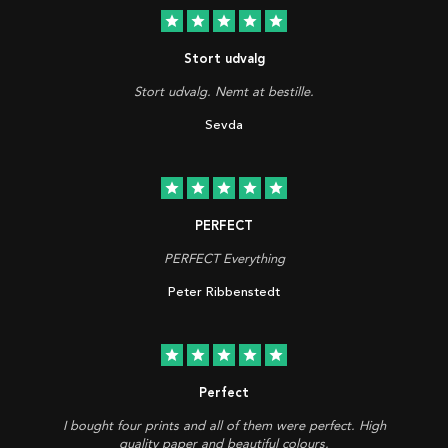
star
star
star
star
star
Stort udvalg
Stort udvalg. Nemt at bestille.
Sevda
star
star
star
star
star
PERFECT
PERFECT Everything
Peter Ribbenstedt
star
star
star
star
star
Perfect
I bought four prints and all of them were perfect. High
quality paper and beautiful colours.