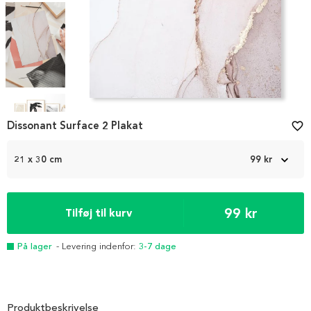
Item
1
Dissonant Surface 2 Plakat
favorite_border
of
4
21 x 30 cm
99 kr
99 kr
Tilføj til kurv
På lager
- Levering indenfor:
3-7 dage
Produktbeskrivelse