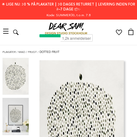
🌟 LIGE NU: 30 % PÅ PLAKATER ┃ 30 DAGES RETURRET ┃ LEVERING INDEN FOR
2–7 DAGE 📦✨
Kode: SUMMER30
, t.o.m. 7.8
PLAKATER
/
MAD
/
FRUGT
/
DOTTED FRUIT