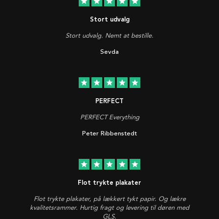
star
star
star
star
star
Stort udvalg
Stort udvalg. Nemt at bestille.
Sevda
star
star
star
star
star
PERFECT
PERFECT Everything
Peter Ribbenstedt
star
star
star
star
star
Flot trykte plakater
Flot trykte plakater, på lækkert tykt papir. Og lækre
kvalitetsrammer. Hurtig fragt og levering til døren med
GLS.