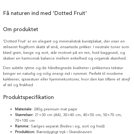
Få naturen ind med 'Dotted Fruit'
Om produktet
'Dotted Fruit' er en elegant og minimalistisk kunstplakat, der viser en
stiliseret frugtform skabt af små, ensartede prikker. I neutrale toner som
blød grøn, beige og sort, står motivet på en ren, hvid baggrund, og
skaber en harmonisk balance mellem enkelhed og organisk skønhed.
Den subtile rytme og de håndtegnede kvaliteter i prikkernes tekstur
bringer en naturlig og rolig energi ind i rummet. Perfekt til moderne
køkkener, spisestuer eller hjemmekontorer, hvor den kan tilføre et strejf
af stil og friskhed.
Produktspecifikation
Materiale:
240g premium mat papir
Størrelser:
21×30 cm (A4), 30×40 cm, 40×50 cm, 50×70 cm,
70×100 cm
Ramme:
Sælges separat (findes i eg, sort og hvid)
Produktion:
Bæredygtigt tryk i Skandinavien