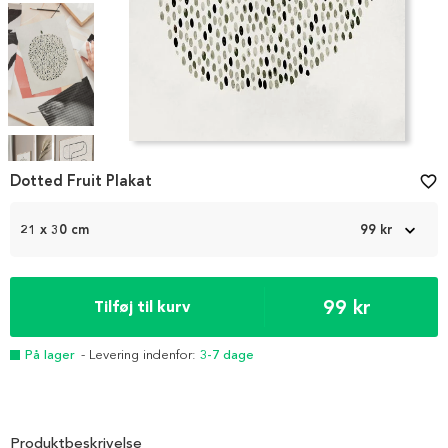
Item
1
Dotted Fruit Plakat
favorite_border
of
4
21 x 30 cm
99 kr
99 kr
Tilføj til kurv
På lager
- Levering indenfor:
3-7 dage
Produktbeskrivelse