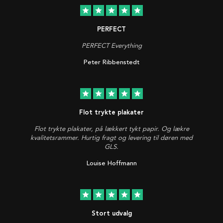
star
star
star
star
star
PERFECT
PERFECT Everything
Peter Ribbenstedt
star
star
star
star
star
Flot trykte plakater
Flot trykte plakater, på lækkert tykt papir. Og lækre
kvalitetsrammer. Hurtig fragt og levering til døren med
GLS.
Louise Hoffmann
star
star
star
star
star
Stort udvalg