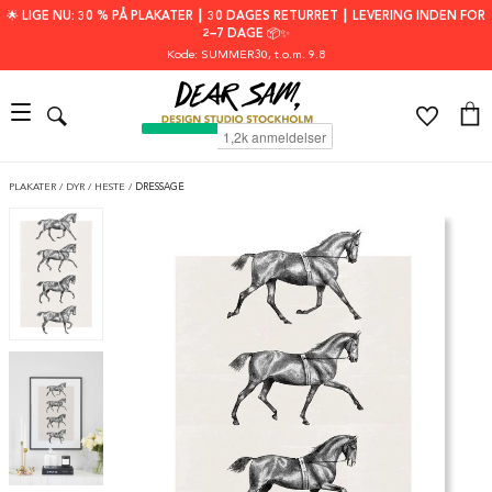
🌟 LIGE NU: 30 % PÅ PLAKATER ┃ 30 DAGES RETURRET ┃ LEVERING INDEN FOR
2–7 DAGE 📦✨
Kode: SUMMER30
, t.o.m. 9.8
PLAKATER
/
DYR
/
HESTE
/
DRESSAGE