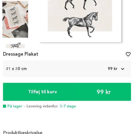
Item
1
Dressage Plakat
favorite_border
of
5
21 x 30 cm
99 kr
99 kr
Tilføj til kurv
På lager
- Levering indenfor:
3-7 dage
Produktbeskrivelse