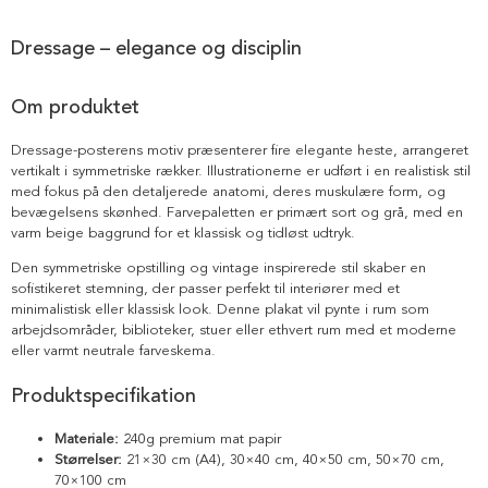
Dressage – elegance og disciplin
Om produktet
Dressage-posterens motiv præsenterer fire elegante heste, arrangeret
vertikalt i symmetriske rækker. Illustrationerne er udført i en realistisk stil
med fokus på den detaljerede anatomi, deres muskulære form, og
bevægelsens skønhed. Farvepaletten er primært sort og grå, med en
varm beige baggrund for et klassisk og tidløst udtryk.
Den symmetriske opstilling og vintage inspirerede stil skaber en
sofistikeret stemning, der passer perfekt til interiører med et
minimalistisk eller klassisk look. Denne plakat vil pynte i rum som
arbejdsområder, biblioteker, stuer eller ethvert rum med et moderne
eller varmt neutrale farveskema.
Produktspecifikation
Materiale:
240g premium mat papir
Størrelser:
21×30 cm (A4), 30×40 cm, 40×50 cm, 50×70 cm,
70×100 cm