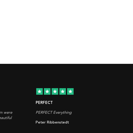
star
star
star
star
star
PERFECT
em were
PERFECT Everything
autiful
Peter Ribbenstedt