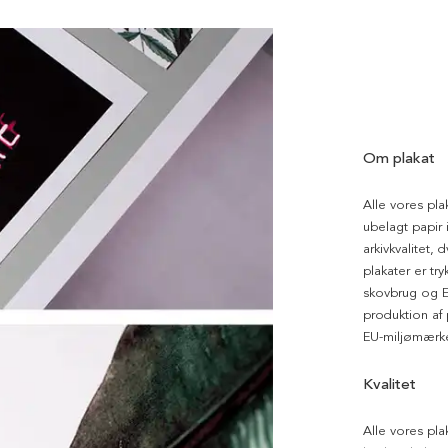
Om plakat
Alle vores pla
ubelagt papir i
arkivkvalitet, 
plakater er tr
skovbrug og EU
produktion af
EU-miljømærke
Kvalitet
Alle vores pla