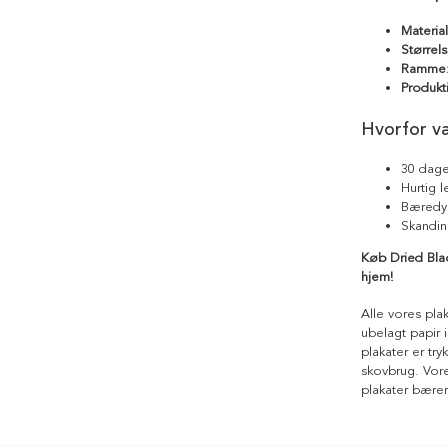
Materia
Størrels
Ramme
Produkt
Hvorfor v
30 dage
Hurtig 
Bæredyg
Skandin
Køb Dried Black
hjem!
Alle vores pla
ubelagt papir i
plakater er tr
skovbrug. Vores
plakater bære