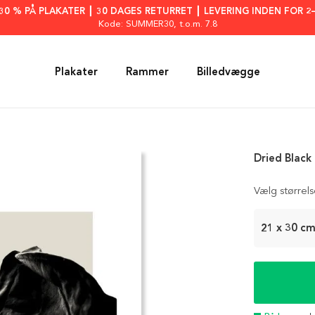
: 30 % PÅ PLAKATER ┃ 30 DAGES RETURRET ┃ LEVERING INDEN FOR 2
Kode: SUMMER30
, t.o.m. 7.8
Plakater
Rammer
Billedvægge
Dried Black
Vælg størrel
21 x 30 c