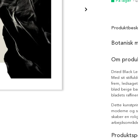
På lager
- 
Produktbesk
Botanisk m
Om produ
Dried Black Le
Med sit stilfu
frem, ledsaget
blød beige ba
bladets raffine
Dette kunstprin
moderne og sk
skaber en rolig
arbejdsområder
Produktspe