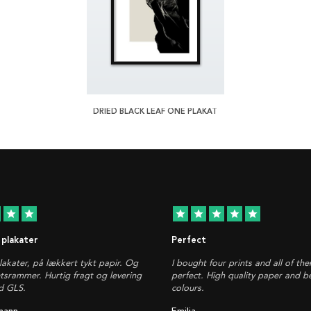
DRIED BLACK LEAF ONE PLAKAT
star
star
star
star
star
star
star
 plakater
Perfect
plakater, på lækkert tykt papir. Og
I bought four prints and all of th
etsrammer. Hurtig fragt og levering
perfect. High quality paper and be
d GLS.
colours.