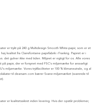
kater er trykt på 240 g Multidesign Smooth White-papir, som er et
 høj kvalitet fra Clairefontaine papirfabrik i Frankrig. Papiret er i
dvs. det gulner ikke med tiden. Miljøet er vigtigt for os. Alle vores
ykt på papir, der er forsynet med FSC's miljømærke for ansvarligt
's miljømærke. Vores trykfaciliteter er 100 % klimaneutrale, og al
 plakater til dearsam.com bærer Svane-miljømærket (svarende til
t).
kater er kvalitetssikret inden levering. Hvis der opstår problemer,