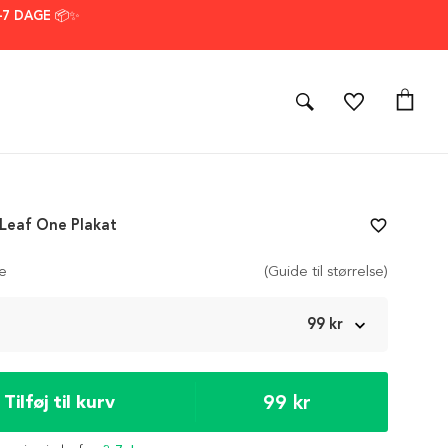
–7 DAGE 📦✨
 Leaf One Plakat
favorite_border
se
(Guide til størrelse)
m
99 kr
99 kr
Tilføj til kurv