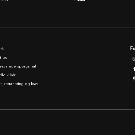
mann
Emilia
rt
Fø
t os
esvarede spørgsmål
le vilkår
t, returnering og krav