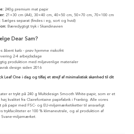
le:
240g premium mat papir
er:
21×30 cm (A4), 30×40 cm, 40×50 cm, 50×70 cm, 70×100 cm
:
Sælges separat (findes i eg, sort og hvid)
ion:
Bæredygtigt tryk i Skandinavien
ælge Dear Sam?
s åbent køb - prøv hjemme risikofrit
levering 2-4 arbejdsdage
tig produktion med miljøvenlige materialer
avisk design siden 2016
 Leaf One i dag og tilføj et strejf af minimalistisk skønhed til dit
kater er trykt på 240 g Multidesign Smooth White-papir, som er et
 høj kvalitet fra Clairefontaine papirfabrik i Frankrig. Alle vores
ykt på papir med FSC- og EU-miljømærketiketter til ansvarligt
 trykfaciliteter er 100 % klimaneutrale, og al produktion af
r Svane-miljømærket.