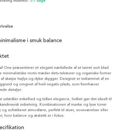
Levering indenfor:
3-7 dage
rivelse
inimalisme i smuk balance
ktet
af One præsenterer et elegant nærbillede af et tørret sort blad.
lde minimalistiske motiv træder dets teksturer og organiske former
 af skarpe højlys og dybe skygger. Designet er indrammet af en
ggrund og omgivet af hvid negativ plads, som fremhæver
rede detaljer.
t udstråler enkelhed og tidløs elegance, hvilket gør det ideelt til
andinavisk indretning. Kombinationen af mørke og lyse toner
 og sofistikeret atmosfære, perfekt til stuer, soveværelser eller
, hvor balance og æstetik er i fokus.
cifikation