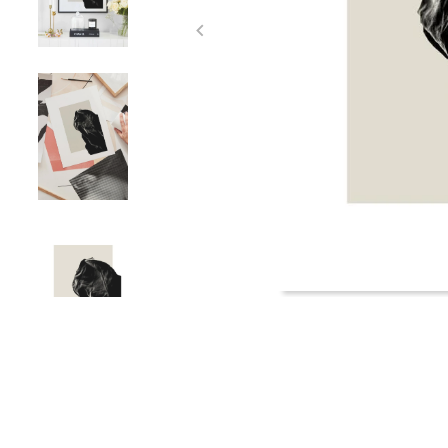
Item
1
of
4