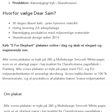
Produktion:
Bæredygtigt tryk i Skandinavien
Hvorfor vælge Dear Sam?
30 dages åbent køb - prøv hjemme risikofrit
Hurtig levering 2-4 arbejdsdage
Bæredygtig produktion med miljøvenlige materialer
Skandinavisk design siden 2016
Køb "E For Elephant" plakaten online i dag og skab et elegant og
inspirerende rum.
Alle vores plakater er trykt på 240 g Multidesign Smooth White-papir,
som er et ubelagt papir i høj kvalitet fra Clairefontaine papirfabrik i
Frankrig. Alle vores plakater er trykt på papir med FSC- og EU-
miljømærketiketter til ansvarligt skovbrug. Vores trykfaciliteter er 100 %
klimaneutrale, og al produktion af plakater bærer Svane-miljømærket.
Om plakat
Alle vores plakater er trykt på 240 g Multidesign Smooth White-papir,
som er et ubelagt papir i høj kvalitet fra Clairefontaine papirfabrik i