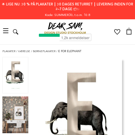
🌟 LIGE NU: 30 % PÅ PLAKATER ┃ 30 DAGES RETURRET ┃ LEVERING INDEN FOR
2–7 DAGE 📦✨
Kode: SUMMER30
, t.o.m. 10.8
PLAKATER
/
VÆRELSE
/
BØRNEPLAKATER
/
E FOR ELEPHANT