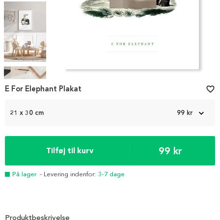
Item
1
E For Elephant Plakat
favorite_border
of
5
21 x 30 cm
99 kr
99 kr
Tilføj til kurv
På lager
- Levering indenfor:
3-7 dage
Produktbeskrivelse