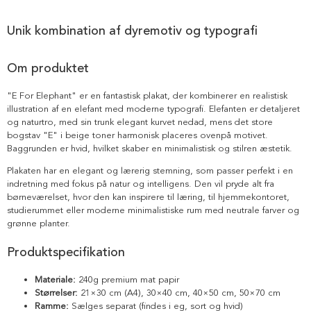
Unik kombination af dyremotiv og typografi
Om produktet
"E For Elephant" er en fantastisk plakat, der kombinerer en realistisk
illustration af en elefant med moderne typografi. Elefanten er detaljeret
og naturtro, med sin trunk elegant kurvet nedad, mens det store
bogstav "E" i beige toner harmonisk placeres ovenpå motivet.
Baggrunden er hvid, hvilket skaber en minimalistisk og stilren æstetik.
Plakaten har en elegant og lærerig stemning, som passer perfekt i en
indretning med fokus på natur og intelligens. Den vil pryde alt fra
børneværelset, hvor den kan inspirere til læring, til hjemmekontoret,
studierummet eller moderne minimalistiske rum med neutrale farver og
grønne planter.
Produktspecifikation
Materiale:
240g premium mat papir
Størrelser:
21×30 cm (A4), 30×40 cm, 40×50 cm, 50×70 cm
Ramme:
Sælges separat (findes i eg, sort og hvid)