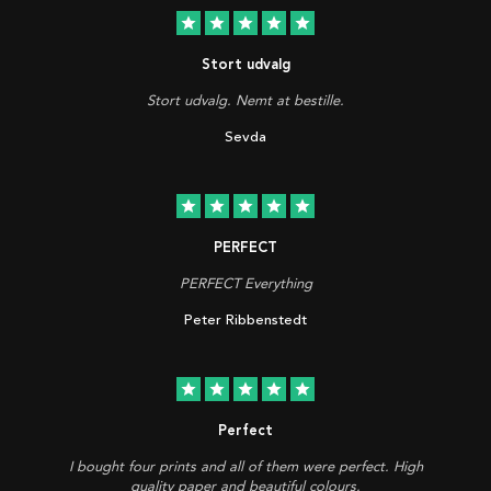
star
star
star
star
star
Stort udvalg
Stort udvalg. Nemt at bestille.
Sevda
star
star
star
star
star
PERFECT
PERFECT Everything
Peter Ribbenstedt
star
star
star
star
star
Perfect
I bought four prints and all of them were perfect. High
quality paper and beautiful colours.