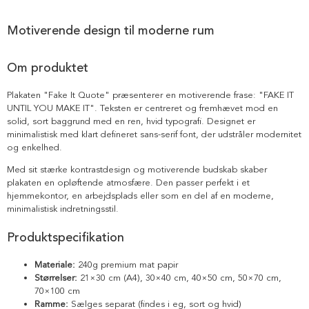
Motiverende design til moderne rum
Om produktet
Plakaten "Fake It Quote" præsenterer en motiverende frase: "FAKE IT
UNTIL YOU MAKE IT". Teksten er centreret og fremhævet mod en
solid, sort baggrund med en ren, hvid typografi. Designet er
minimalistisk med klart defineret sans-serif font, der udstråler modernitet
og enkelhed.
Med sit stærke kontrastdesign og motiverende budskab skaber
plakaten en opløftende atmosfære. Den passer perfekt i et
hjemmekontor, en arbejdsplads eller som en del af en moderne,
minimalistisk indretningsstil.
Produktspecifikation
Materiale:
240g premium mat papir
Størrelser:
21×30 cm (A4), 30×40 cm, 40×50 cm, 50×70 cm,
70×100 cm
Ramme:
Sælges separat (findes i eg, sort og hvid)