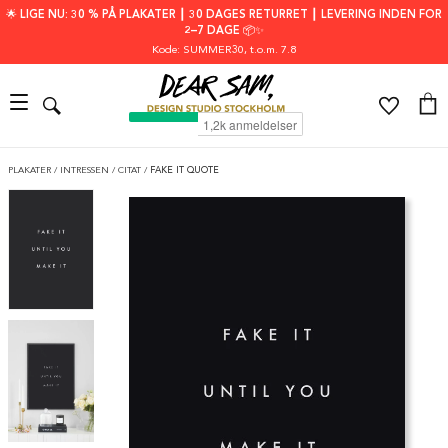
🌟 LIGE NU: 30 % PÅ PLAKATER ┃ 30 DAGES RETURRET ┃ LEVERING INDEN FOR
2–7 DAGE 📦✨
Kode: SUMMER30
, t.o.m. 7.8
PLAKATER
/
INTRESSEN
/
CITAT
/
FAKE IT QUOTE