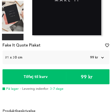
Item
1
Fake It Quote Plakat
favorite_border
of
4
21 x 30 cm
99 kr
99 kr
Tilføj til kurv
På lager
- Levering indenfor:
3-7 dage
Produktbeskrivelse