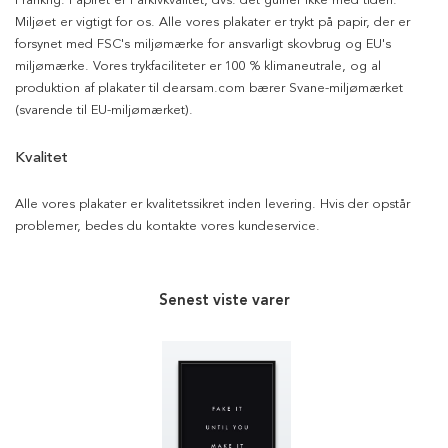
Frankrig. Papiret er i arkivkvalitet, dvs. det gulner ikke med tiden.
Miljøet er vigtigt for os. Alle vores plakater er trykt på papir, der er
forsynet med FSC's miljømærke for ansvarligt skovbrug og EU's
miljømærke. Vores trykfaciliteter er 100 % klimaneutrale, og al
produktion af plakater til dearsam.com bærer Svane-miljømærket
(svarende til EU-miljømærket).
Kvalitet
Alle vores plakater er kvalitetssikret inden levering. Hvis der opstår
problemer, bedes du kontakte vores kundeservice.
Senest viste varer