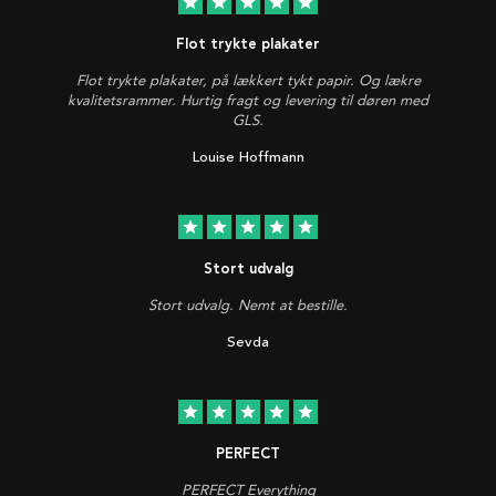
star
star
star
star
star
Flot trykte plakater
Flot trykte plakater, på lækkert tykt papir. Og lækre
kvalitetsrammer. Hurtig fragt og levering til døren med
GLS.
Louise Hoffmann
star
star
star
star
star
Stort udvalg
Stort udvalg. Nemt at bestille.
Sevda
star
star
star
star
star
PERFECT
PERFECT Everything