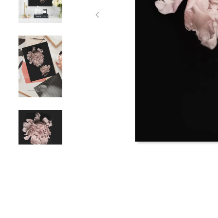
Item
1
of
4