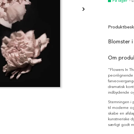
På lager
- 
Produktbesk
Blomster i
Om produ
"Flowers In Th
peonlignende 
farveovergang
dramatisk kont
indbydende og
Stemningen i p
til moderne og
skabe en afsla
kunstneriske 
særligt godt 