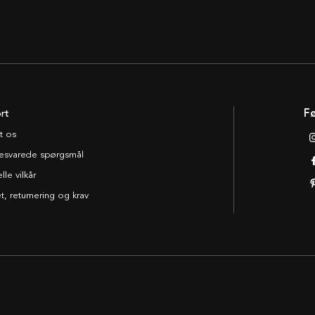
rt
Fø
t os
esvarede spørgsmål
le vilkår
t, returnering og krav