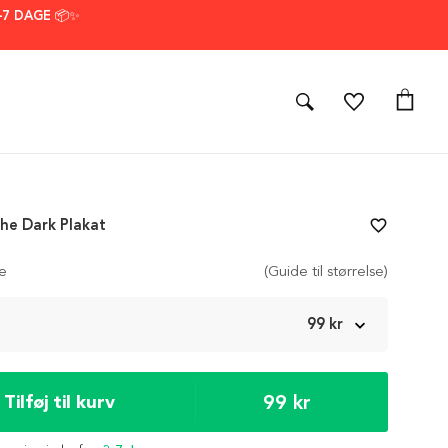
–7 DAGE 📦✨
The Dark Plakat
favorite_border
se
(Guide til størrelse)
m
99 kr
99 kr
Tilføj til kurv