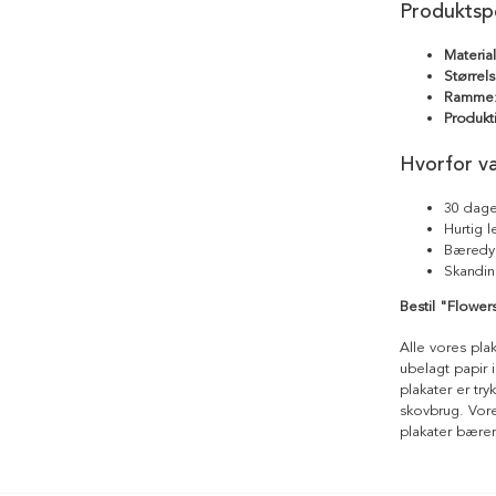
Produktspe
Materia
Størrels
Ramme
Produkt
Hvorfor v
30 dage
Hurtig 
Bæredyg
Skandin
Bestil "Flowers 
Alle vores pla
ubelagt papir i
plakater er tr
skovbrug. Vores
plakater bære