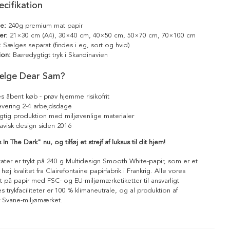
cifikation
le:
240g premium mat papir
er:
21×30 cm (A4), 30×40 cm, 40×50 cm, 50×70 cm, 70×100 cm
:
Sælges separat (findes i eg, sort og hvid)
ion:
Bæredygtigt tryk i Skandinavien
ælge Dear Sam?
s åbent køb - prøv hjemme risikofrit
levering 2-4 arbejdsdage
tig produktion med miljøvenlige materialer
avisk design siden 2016
In The Dark" nu, og tilføj et strejf af luksus til dit hjem!
kater er trykt på 240 g Multidesign Smooth White-papir, som er et
 høj kvalitet fra Clairefontaine papirfabrik i Frankrig. Alle vores
ykt på papir med FSC- og EU-miljømærketiketter til ansvarligt
 trykfaciliteter er 100 % klimaneutrale, og al produktion af
r Svane-miljømærket.