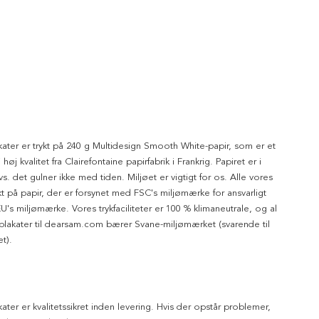
kater er trykt på 240 g Multidesign Smooth White-papir, som er et
 høj kvalitet fra Clairefontaine papirfabrik i Frankrig. Papiret er i
dvs. det gulner ikke med tiden. Miljøet er vigtigt for os. Alle vores
ykt på papir, der er forsynet med FSC's miljømærke for ansvarligt
's miljømærke. Vores trykfaciliteter er 100 % klimaneutrale, og al
 plakater til dearsam.com bærer Svane-miljømærket (svarende til
t).
kater er kvalitetssikret inden levering. Hvis der opstår problemer,