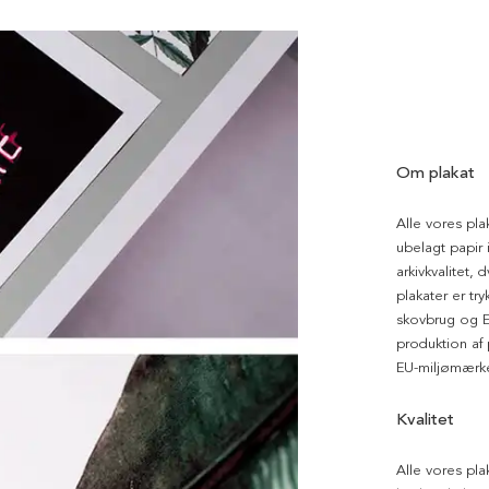
Om plakat
Alle vores pla
ubelagt papir i
arkivkvalitet, 
plakater er tr
skovbrug og EU
produktion af
EU-miljømærke
Kvalitet
Alle vores pla