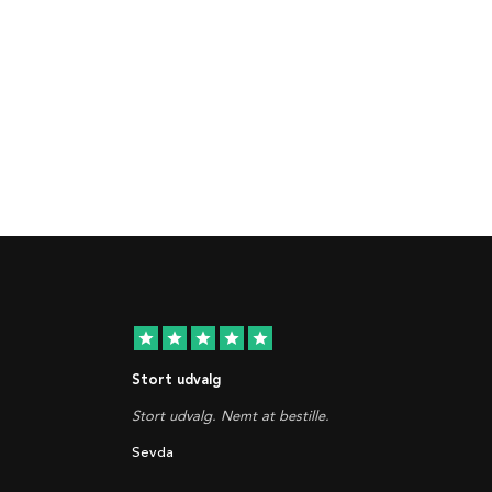
star
star
star
star
star
Stort udvalg
Stort udvalg. Nemt at bestille.
Sevda