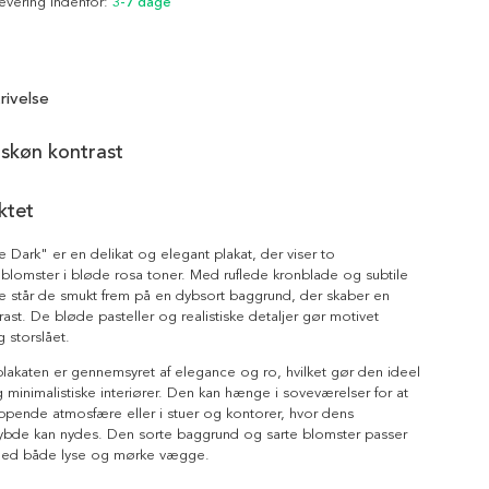
Levering indenfor:
3-7 dage
rivelse
 skøn kontrast
ktet
e Dark" er en delikat og elegant plakat, der viser to
blomster i bløde rosa toner. Med ruflede kronblade og subtile
e står de smukt frem på en dybsort baggrund, der skaber en
rast. De bløde pasteller og realistiske detaljer gør motivet
 storslået.
lakaten er gennemsyret af elegance og ro, hvilket gør den ideel
 minimalistiske interiører. Den kan hænge i soveværelser for at
ppende atmosfære eller i stuer og kontorer, hvor dens
dybde kan nydes. Den sorte baggrund og sarte blomster passer
med både lyse og mørke vægge.