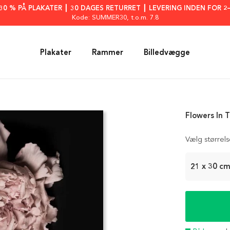
: 30 % PÅ PLAKATER ┃ 30 DAGES RETURRET ┃ LEVERING INDEN FOR 2
Kode: SUMMER30
, t.o.m. 7.8
Plakater
Rammer
Billedvægge
Flowers In 
Vælg størrel
21 x 30 c