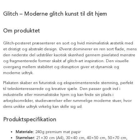
Glitch – Moderne glitch kunst til dit hjem
Om produktet
Glitch-posteret præsenterer en sort og hvid minimalistisk æstetik med
et dristigt og abstrakt design. Øverst dominerer en ren sort flade, mens
den nederste del udstråler kaotisk skønhed gennem pixelated mønstre
og fragmenterede former skabt af glitch-art inspiration. Den visuelle
overgang mellem stabilitet og disruption giver et dynamisk og
moderne udtryk.
Plakaten skaber en futuristisk og eksperimenterende stemning, perfekt
til teknikinteresserede og kreative sjæle. Den passer godt ind i
industrielle eller minimalistiske hjem og kan finde sin plads i
arbejdsområder, studieværelser eller rummelige moderne stuer, hvor
dens unikke udtryk virkelig kan skille sig ud.
Produktspecifikation
Materiale:
240g premium mat papir
Størrelser:
21×30 cm (A4), 30×40 cm, 40×50 cm, 50×70 cm,