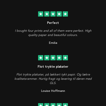
star
star
star
star
star
Perfect
I bought four prints and all of them were perfect. High
quality paper and beautiful colours.
Emilia
star
star
star
star
star
Flot trykte plakater
Flot trykte plakater, på lækkert tykt papir. Og lækre
kvalitetsrammer. Hurtig fragt og levering til døren med
GLS.
Louise Hoffmann
star
star
star
star
star