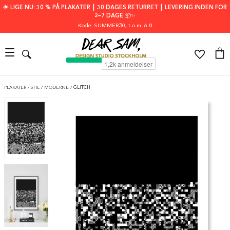
🌟 LIGE NU: 30 % PÅ PLAKATER ┃ 30 DAGES RETURRET ┃ LEVERING INDEN FOR
2–7 DAGE 📦✨
Kode: SUMMER30
, t.o.m. 6.8
PLAKATER
/
STIL
/
MODERNE
/
GLITCH