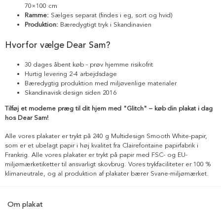
70×100 cm
Ramme:
Sælges separat (findes i eg, sort og hvid)
Produktion:
Bæredygtigt tryk i Skandinavien
Hvorfor vælge Dear Sam?
30 dages åbent køb - prøv hjemme risikofrit
Hurtig levering 2-4 arbejdsdage
Bæredygtig produktion med miljøvenlige materialer
Skandinavisk design siden 2016
Tilføj et moderne præg til dit hjem med "Glitch" – køb din plakat i dag
hos Dear Sam!
Alle vores plakater er trykt på 240 g Multidesign Smooth White-papir,
som er et ubelagt papir i høj kvalitet fra Clairefontaine papirfabrik i
Frankrig. Alle vores plakater er trykt på papir med FSC- og EU-
miljømærketiketter til ansvarligt skovbrug. Vores trykfaciliteter er 100 %
klimaneutrale, og al produktion af plakater bærer Svane-miljømærket.
Om plakat