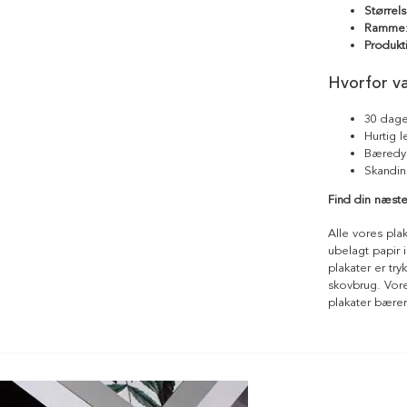
Størrels
Ramme
Produkt
Hvorfor v
30 dage
Hurtig 
Bæredyg
Skandin
Find din næste
Alle vores pla
ubelagt papir i
plakater er tr
skovbrug. Vores
plakater bære