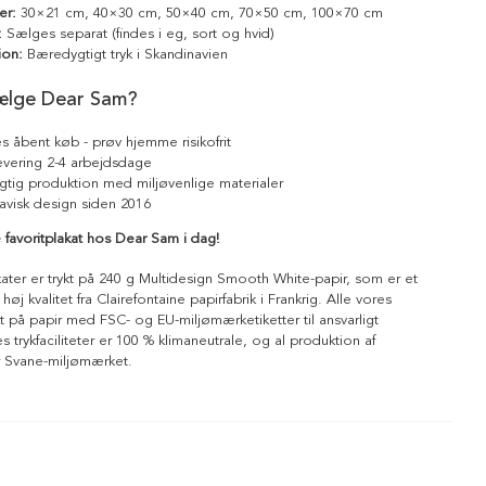
er:
30×21 cm, 40×30 cm, 50×40 cm, 70×50 cm, 100×70 cm
:
Sælges separat (findes i eg, sort og hvid)
ion:
Bæredygtigt tryk i Skandinavien
ælge Dear Sam?
s åbent køb - prøv hjemme risikofrit
levering 2-4 arbejdsdage
tig produktion med miljøvenlige materialer
avisk design siden 2016
 favoritplakat hos Dear Sam i dag!
kater er trykt på 240 g Multidesign Smooth White-papir, som er et
 høj kvalitet fra Clairefontaine papirfabrik i Frankrig. Alle vores
ykt på papir med FSC- og EU-miljømærketiketter til ansvarligt
 trykfaciliteter er 100 % klimaneutrale, og al produktion af
r Svane-miljømærket.