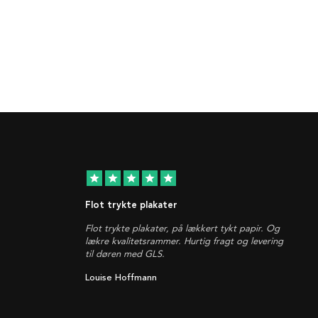
star
star
star
star
star
Flot trykte plakater
Flot trykte plakater, på lækkert tykt papir. Og
lækre kvalitetsrammer. Hurtig fragt og levering
til døren med GLS.
Louise Hoffmann