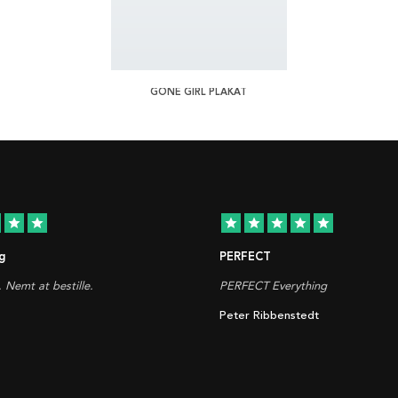
GONE GIRL PLAKAT
star
star
star
star
star
star
star
g
PERFECT
. Nemt at bestille.
PERFECT Everything
Peter Ribbenstedt