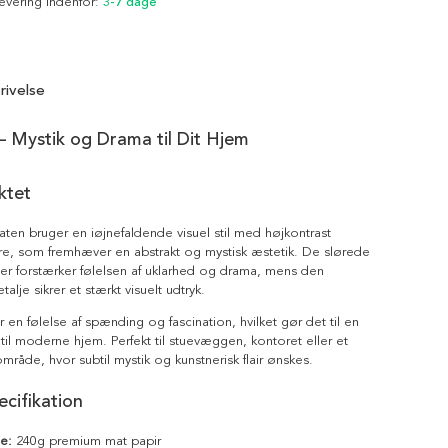
Levering indenfor:
3-7 dage
rivelse
– Mystik og Drama til Dit Hjem
ktet
aten bruger en iøjnefaldende visuel stil med højkontrast
re, som fremhæver en abstrakt og mystisk æstetik. De slørede
er forstærker følelsen af uklarhed og drama, mens den
talje sikrer et stærkt visuelt udtryk.
 en følelse af spænding og fascination, hvilket gør det til en
e til moderne hjem. Perfekt til stuevæggen, kontoret eller et
riområde, hvor subtil mystik og kunstnerisk flair ønskes.
cifikation
le:
240g premium mat papir