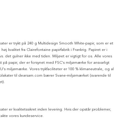
kater er trykt på 240 g Multidesign Smooth White-papir, som er et
 høj kvalitet fra Clairefontaine papirfabrik i Frankrig. Papiret er i
dvs. det gulner ikke med tiden. Miljøet er vigtigt for os. Alle vores
ykt på papir, der er forsynet med FSC's miljømærke for ansvarligt
's miljømærke. Vores trykfaciliteter er 100 % klimaneutrale, og al
 plakater til dearsam.com bærer Svane-miljømærket (svarende til
t).
kater er kvalitetssikret inden levering. Hvis der opstår problemer,
akte vores kundeservice.