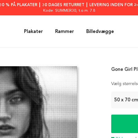
: 30 % PÅ PLAKATER ┃ 30 DAGES RETURRET ┃ LEVERING INDEN FOR 2
Kode: SUMMER30
, t.o.m. 7.8
Plakater
Rammer
Billedvægge
Gone Girl P
Vælg størrel
50 x 70 c