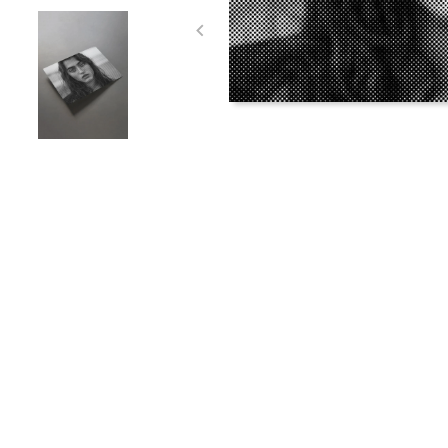
Item
1
of
3