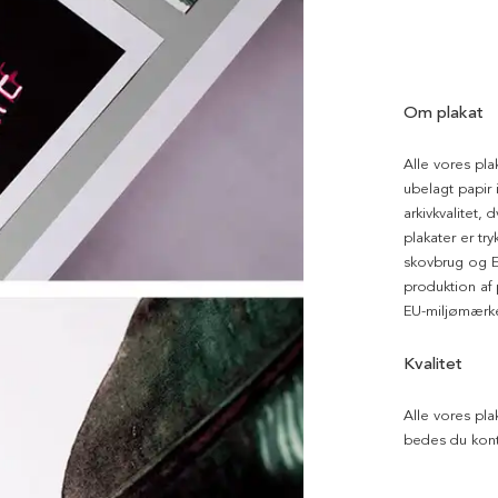
Om plakat
Alle vores pla
ubelagt papir i
arkivkvalitet, 
plakater er tr
skovbrug og EU
produktion af
EU-miljømærke
Kvalitet
Alle vores pla
bedes du kont