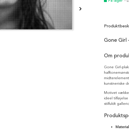
På lager
- 
Produktbesk
Gone Girl 
Om produ
Gone Girl-plak
halftonemønst
midterelement
kunstneriske de
Motivet vækker
ideel tilføjels
stilfuldt galle
Produktspe
Materia