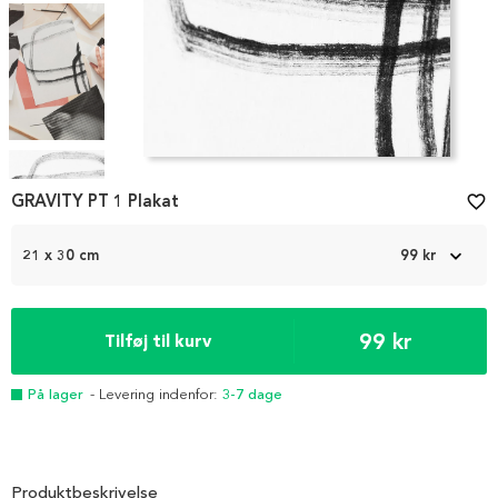
Item
1
GRAVITY PT 1 Plakat
favorite_border
of
7
21 x 30 cm
99 kr
99 kr
Tilføj til kurv
På lager
- Levering indenfor:
3-7 dage
Produktbeskrivelse