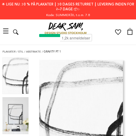
🌟 LIGE NU: 30 % PÅ PLAKATER ┃ 30 DAGES RETURRET ┃ LEVERING INDEN FOR
2–7 DAGE 📦✨
Kode: SUMMER30
, t.o.m. 7.8
PLAKATER
/
STIL
/
ABSTRAKTE
/
GRAVITY PT 1