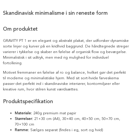
Skandinavisk minimalisme i sin reneste form
Om produktet
GRAVITY PT 1 er en elegant og abstrakt plakat, der udforsker dynamiske
sorte linjer og kurver på en kridhvid baggrund. De håndtegnede streger
varierer i tykkelse og skaber en følelse af organisk flow og bevægelse.
Minimalistisk i sit udtryk, men med rig mulighed for individuel
fortolkning.
Motivet fremmaner en følelse af ro og balance, hvilket gør det perfekt
til moderne og minimalistiske hjem. Med sit sort-hvide farveskema
passer det perfekt ind i skandinaviske interiører, kontormiljøer eller
kreative rum, hvor stilren kunst værdsættes.
Produktspecifikation
Materiale:
240g premium mat papir
Størrelser:
21×30 cm (A4), 30×40 cm, 40×50 cm, 50×70 cm,
70×100 cm
Ramme:
Sælges separat (findes i eg, sort og hvid)