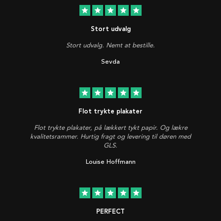
star
star
star
star
star
Stort udvalg
Stort udvalg. Nemt at bestille.
Sevda
star
star
star
star
star
Flot trykte plakater
Flot trykte plakater, på lækkert tykt papir. Og lækre
kvalitetsrammer. Hurtig fragt og levering til døren med
GLS.
Louise Hoffmann
star
star
star
star
star
PERFECT