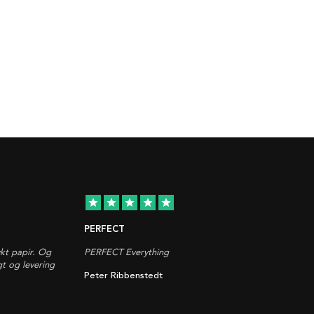
star
star
star
star
star
PERFECT
ykt papir. Og
PERFECT Everything
gt og levering
Peter Ribbenstedt