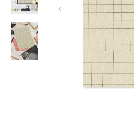
Item
1
of
3