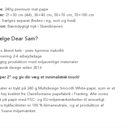
le:
240g premium mat papir
er:
21×30 cm (A4), 30×40 cm, 50×70 cm, 70×100 cm
:
Sælges separat (findes i eg, sort og hvid)
ion:
Bæredygtigt tryk i Skandinavien
ælge Dear Sam?
s åbent køb - prøv hjemme risikofrit
levering 2-4 arbejdsdage
tig produktion med miljøvenlige materialer
avisk design siden 2016
aper 2" og giv din væg et minimalistisk touch!
kater er trykt på 240 g Multidesign Smooth White-papir, som er et
 høj kvalitet fra Clairefontaine papirfabrik i Frankrig. Alle vores
ykt på papir med FSC- og EU-miljømærketiketter til ansvarligt
 trykfaciliteter er 100 % klimaneutrale, og al produktion af
r Svane-miljømærket.