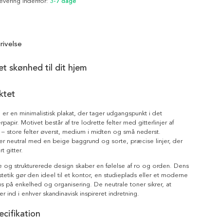
Levering indenfor:
3-7 dage
rivelse
et skønhed til dit hjem
ktet
 er en minimalistisk plakat, der tager udgangspunkt i det
rpapir. Motivet består af tre lodrette felter med gitterlinjer af
la – store felter øverst, medium i midten og små nederst.
er neutral med en beige baggrund og sorte, præcise linjer, der
t gitter.
e og strukturerede design skaber en følelse af ro og orden. Dens
stetik gør den ideel til et kontor, en studieplads eller et moderne
 på enkelhed og organisering. De neutrale toner sikrer, at
r ind i enhver skandinavisk inspireret indretning.
cifikation