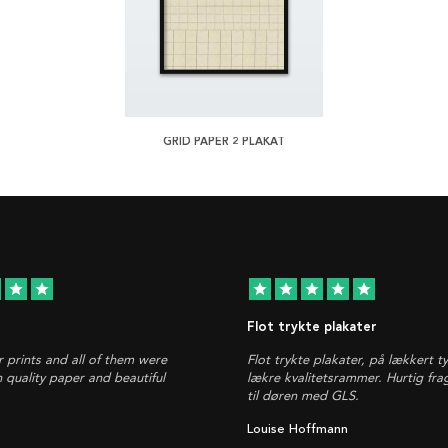
GRID PAPER 2 PLAKAT
star
star
star
star
star
star
star
Flot trykte plakater
r prints and all of them were
Flot trykte plakater, på lækkert t
h quality paper and beautiful
lækre kvalitetsrammer. Hurtig fra
til døren med GLS.
Louise Hoffmann