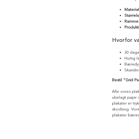
Materia
Størrels
Ramme
Produkt
Hvorfor v
30 dage
Hurtig 
Bæredyg
Skandin
Bestil "Grid P
Alle vores pla
ubelagt papir i
plakater er tr
skovbrug. Vores
plakater bære