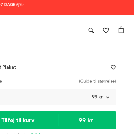
–7 DAGE 📦✨
2 Plakat
favorite_border
se
(Guide til størrelse)
m
99 kr
99 kr
Tilføj til kurv