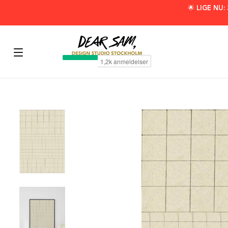
🌟 LIGE NU