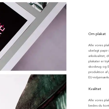
Om plakat
Alle vores pla
ubelagt papir i
arkivkvalitet, 
plakater er tr
skovbrug og EU
produktion af
EU-miljømærke
Kvalitet
Alle vores pla
bedes du kont