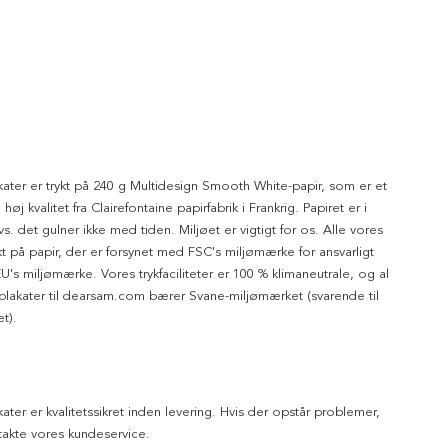
kater er trykt på 240 g Multidesign Smooth White-papir, som er et
 høj kvalitet fra Clairefontaine papirfabrik i Frankrig. Papiret er i
dvs. det gulner ikke med tiden. Miljøet er vigtigt for os. Alle vores
ykt på papir, der er forsynet med FSC's miljømærke for ansvarligt
's miljømærke. Vores trykfaciliteter er 100 % klimaneutrale, og al
 plakater til dearsam.com bærer Svane-miljømærket (svarende til
t).
kater er kvalitetssikret inden levering. Hvis der opstår problemer,
akte vores kundeservice.