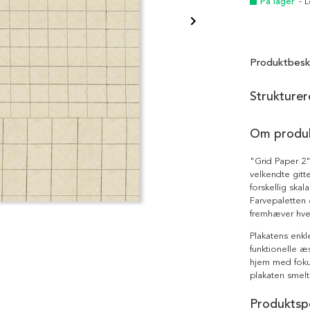
På lager
- 
Produktbesk
Strukturer
Om produ
"Grid Paper 2"
velkendte gitte
forskellig ska
Farvepaletten 
fremhæver hver
Plakatens enkl
funktionelle æ
hjem med fokus
plakaten smelte
Produktspe