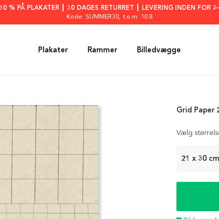
: 30 % PÅ PLAKATER ┃ 30 DAGES RETURRET ┃ LEVERING INDEN FOR 2
Kode: SUMMER30
, t.o.m. 10.8
Plakater
Rammer
Billedvægge
Grid Paper 
Vælg størrel
21 x 30 c