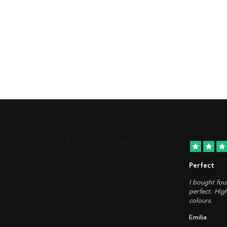
star
star
star
Perfect
I bought fou
perfect. Hig
colours.
Emilia