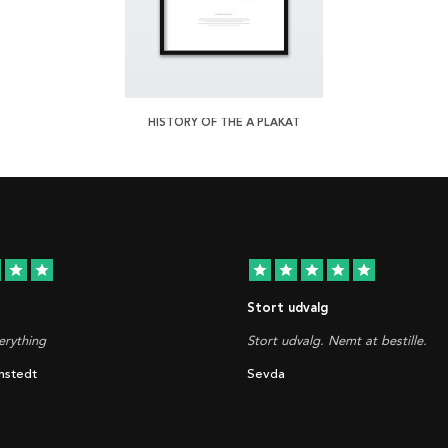
HISTORY OF THE Å PLAKAT
star
star
star
star
star
star
star
Stort udvalg
rything
Stort udvalg. Nemt at bestille.
nstedt
Sevda