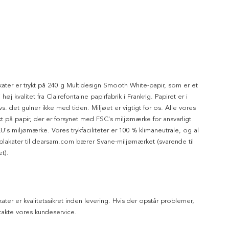
kater er trykt på 240 g Multidesign Smooth White-papir, som er et
 høj kvalitet fra Clairefontaine papirfabrik i Frankrig. Papiret er i
dvs. det gulner ikke med tiden. Miljøet er vigtigt for os. Alle vores
ykt på papir, der er forsynet med FSC's miljømærke for ansvarligt
's miljømærke. Vores trykfaciliteter er 100 % klimaneutrale, og al
 plakater til dearsam.com bærer Svane-miljømærket (svarende til
t).
kater er kvalitetssikret inden levering. Hvis der opstår problemer,
akte vores kundeservice.