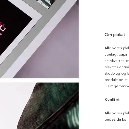
Om plakat
Alle vores pla
ubelagt papir i
arkivkvalitet, 
plakater er tr
skovbrug og EU
produktion af
EU-miljømærke
Kvalitet
Alle vores pla
bedes du kont