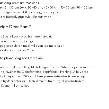
le:
240g premium mat papir
er:
21×30 cm (A4), 30×40 cm, 40×50 cm, 50×70 cm, 70×100 cm
:
Sælges separat (findes i eg, sort og hvid)
ion:
Bæredygtigt tryk i Skandinavien
ælge Dear Sam?
s åbent køb - prøv hjemme risikofrit
levering 2-4 arbejdsdage
tig produktion med miljøvenlige materialer
avisk design siden 2016
kte plakat i dag hos Dear Sam!
kater er trykt på 240 g Multidesign Smooth White-papir, som er et
 høj kvalitet fra Clairefontaine papirfabrik i Frankrig. Alle vores
ykt på papir med FSC- og EU-miljømærketiketter til ansvarligt
 trykfaciliteter er 100 % klimaneutrale, og al produktion af
r Svane-miljømærket.