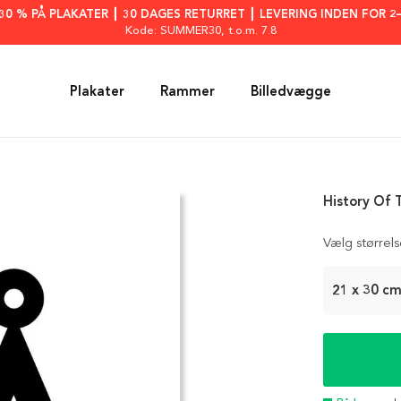
: 30 % PÅ PLAKATER ┃ 30 DAGES RETURRET ┃ LEVERING INDEN FOR 2
Kode: SUMMER30
, t.o.m. 7.8
Plakater
Rammer
Billedvægge
History Of 
Vælg størrel
21 x 30 c