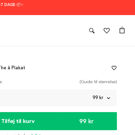
–7 DAGE 📦✨
The å Plakat
favorite_border
se
(Guide til størrelse)
m
99 kr
99 kr
Tilføj til kurv