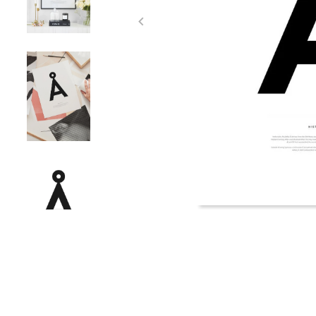
Item
1
of
4