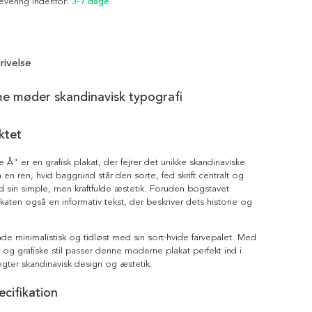
Levering indenfor:
3-7 dage
rivelse
me møder skandinavisk typografi
ktet
 Å" er en grafisk plakat, der fejrer det unikke skandinaviske
 en ren, hvid baggrund står den sorte, fed skrift centralt og
sin simple, men kraftfulde æstetik. Foruden bogstavet
katen også en informativ tekst, der beskriver dets historie og
de minimalistisk og tidløst med sin sort-hvide farvepalet. Med
r og grafiske stil passer denne moderne plakat perfekt ind i
ægter skandinavisk design og æstetik.
cifikation