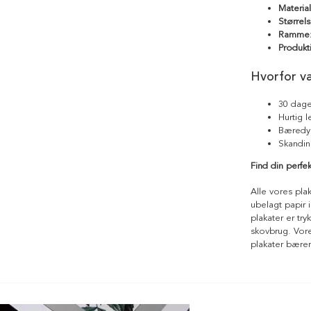
Materia
Størrels
Ramme
Produkt
Hvorfor v
30 dage
Hurtig 
Bæredyg
Skandin
Find din perfe
Alle vores pla
ubelagt papir i
plakater er tr
skovbrug. Vores
plakater bære