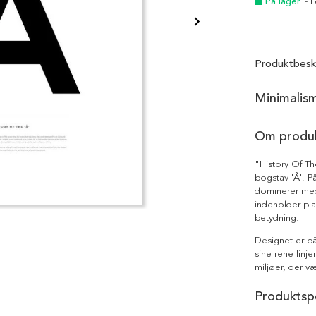
På lager
- 
Produktbesk
Minimalis
Om produ
"History Of The
bogstav 'Å'. På
dominerer med 
indeholder pla
betydning.
Designet er bå
sine rene linje
miljøer, der v
Produktspe