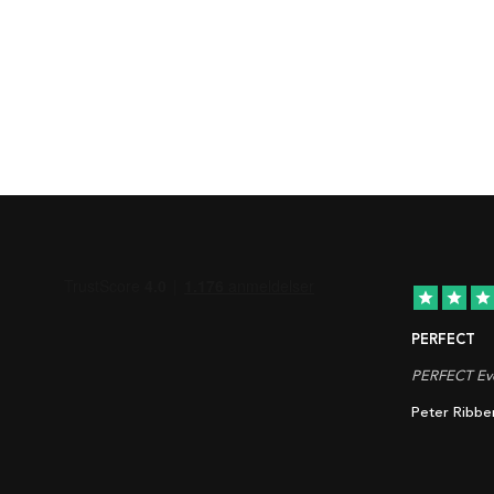
star
star
star
PERFECT
PERFECT Eve
Peter Ribbe