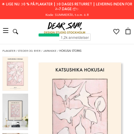
🌟 LIGE NU: 30 % PÅ PLAKATER ┃ 30 DAGES RETURRET ┃ LEVERING INDEN FOR
2–7 DAGE 📦✨
Kode: SUMMER30
, t.o.m. 6.8
PLAKATER
/
STEDER OG BYER
/
JAPANSKE
/
HOKUSAI STORKS