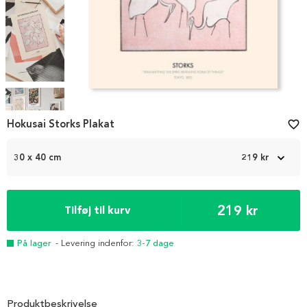
Item
1
Hokusai Storks Plakat
favorite_border
of
4
30 x 40 cm
219 kr
219 kr
Tilføj til kurv
På lager
- Levering indenfor:
3-7 dage
Produktbeskrivelse