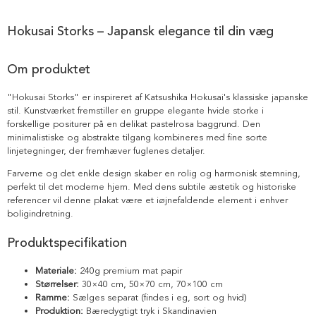
Hokusai Storks – Japansk elegance til din væg
Om produktet
"Hokusai Storks" er inspireret af Katsushika Hokusai's klassiske japanske
stil. Kunstværket fremstiller en gruppe elegante hvide storke i
forskellige positurer på en delikat pastelrosa baggrund. Den
minimalistiske og abstrakte tilgang kombineres med fine sorte
linjetegninger, der fremhæver fuglenes detaljer.
Farverne og det enkle design skaber en rolig og harmonisk stemning,
perfekt til det moderne hjem. Med dens subtile æstetik og historiske
referencer vil denne plakat være et iøjnefaldende element i enhver
boligindretning.
Produktspecifikation
Materiale:
240g premium mat papir
Størrelser:
30×40 cm, 50×70 cm, 70×100 cm
Ramme:
Sælges separat (findes i eg, sort og hvid)
Produktion:
Bæredygtigt tryk i Skandinavien