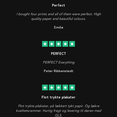
Perfect
I bought four prints and all of them were perfect. High
quality paper and beautiful colours.
Emilia
star
star
star
star
star
PERFECT
PERFECT Everything
Peter Ribbenstedt
star
star
star
star
star
Flot trykte plakater
Flot trykte plakater, på lækkert tykt papir. Og lækre
kvalitetsrammer. Hurtig fragt og levering til døren med
GLS.