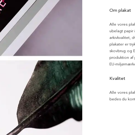
Om plakat
Alle vores pla
ubelagt papir i
arkivkvalitet, 
plakater er tr
skovbrug og EU
produktion af
EU-miljømærke
Kvalitet
Alle vores pla
bedes du kont