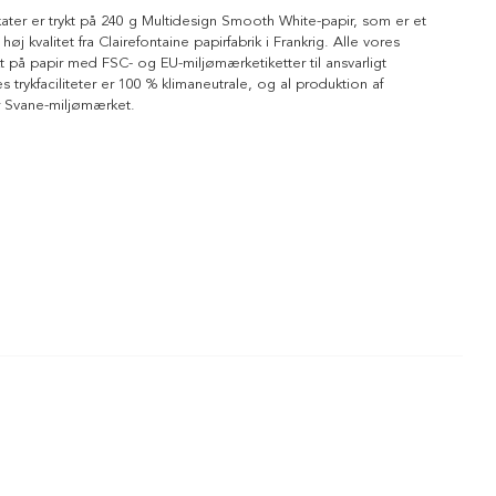
kater er trykt på 240 g Multidesign Smooth White-papir, som er et
 høj kvalitet fra Clairefontaine papirfabrik i Frankrig. Alle vores
ykt på papir med FSC- og EU-miljømærketiketter til ansvarligt
 trykfaciliteter er 100 % klimaneutrale, og al produktion af
r Svane-miljømærket.