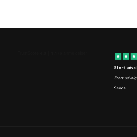
star
star
star
Stort udval
Stort udvalg
Sevda