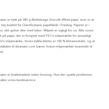
kater er trykt på 240 g Multidesign Smooth White-papir, som er et
 høj kvalitet fra Clairefontaine papirfabrik i Frankrig. Papiret er i
dvs. det gulner ikke med tiden. Miljøet er vigtigt for os. Alle vores
ykt på papir, der er forsynet med FSC's miljømærke for ansvarligt
's miljømærke. Vores trykfaciliteter er 100 % klimaneutrale, og al
 plakater til dearsam.com bærer Svane-miljømærket (svarende til
t).
kater er kvalitetssikret inden levering. Hvis der opstår problemer,
akte vores kundeservice.