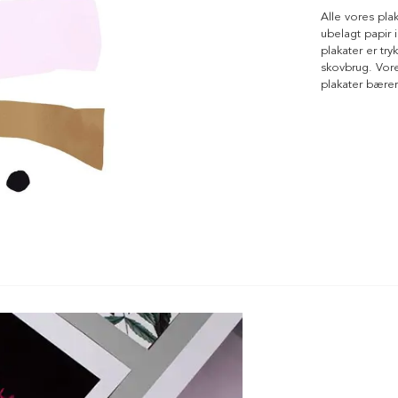
Alle vores pla
ubelagt papir i
plakater er tr
skovbrug. Vores
plakater bære