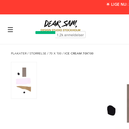
🌟 LIGE NU
PLAKATER
/
STØRRELSE
/
70 X 100
/
ICE CREAM 70X100