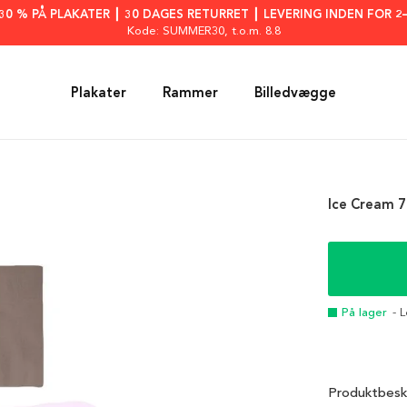
: 30 % PÅ PLAKATER ┃ 30 DAGES RETURRET ┃ LEVERING INDEN FOR 2
Kode: SUMMER30
, t.o.m. 8.8
Plakater
Rammer
Billedvægge
Ice Cream 7
På lager
- 
Produktbesk