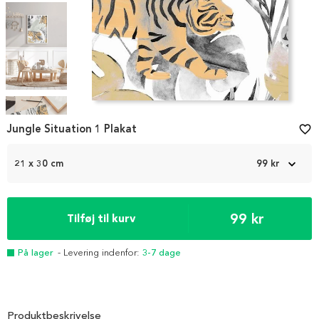
Item
1
Jungle Situation 1 Plakat
favorite_border
of
5
21 x 30 cm
99 kr
99 kr
Tilføj til kurv
På lager
- Levering indenfor:
3-7 dage
Produktbeskrivelse