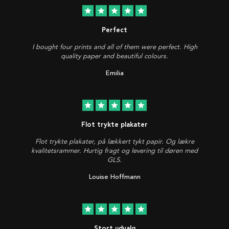
star
star
star
star
star
Perfect
I bought four prints and all of them were perfect. High
quality paper and beautiful colours.
Emilia
star
star
star
star
star
Flot trykte plakater
Flot trykte plakater, på lækkert tykt papir. Og lækre
kvalitetsrammer. Hurtig fragt og levering til døren med
GLS.
Louise Hoffmann
star
star
star
star
star
Stort udvalg