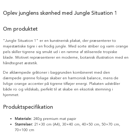
Oplev junglens skønhed med Jungle Situation 1
Om produktet
"Jungle Situation 1" er en kunstnerisk plakat, der præsenterer to
majestætiske tigre i en frodig jungle. Med sorte striber og varm orange
pels skiller tigrene sig smukt ud i en ramme af stiliserede tropiske
blade. Motivet repræsenterer en moderne, botanisk illustration med en
håndtegnet æstetik.
De afdæmpede gråtoner i baggrunden kombineret med den
dæmpede grønne foliage skaber en harmonisk balance, mens de
livlige orange accenter på tigrene tilføjer energi. Plakaten udstråler
både ro og vildskab, perfekt til at skabe en eksotisk stemning i
hjemmet.
Produktspecifikation
Materiale:
240g premium mat papir
Størrelser:
21×30 cm (A4), 30×40 cm, 40×50 cm, 50×70 cm,
70×100 cm