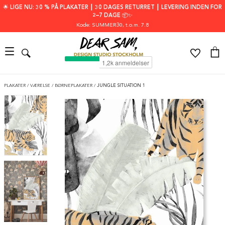
🌟 LIGE NU: 30 % PÅ PLAKATER ┃ 30 DAGES RETURRET ┃ LEVERING INDEN FOR
2–7 DAGE 📦✨
Kode: SUMMER30
, t.o.m. 7.8
PLAKATER
/
VÆRELSE
/
BØRNEPLAKATER
/
JUNGLE SITUATION 1