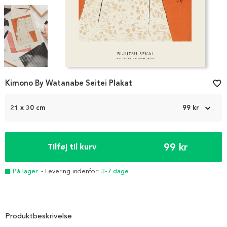
Item
Kimono By Watanabe Seitei Plakat
favorite_border
1
of
3
21 x 30 cm
99 kr
99 kr
Tilføj til kurv
På lager
- Levering indenfor:
3-7 dage
Produktbeskrivelse