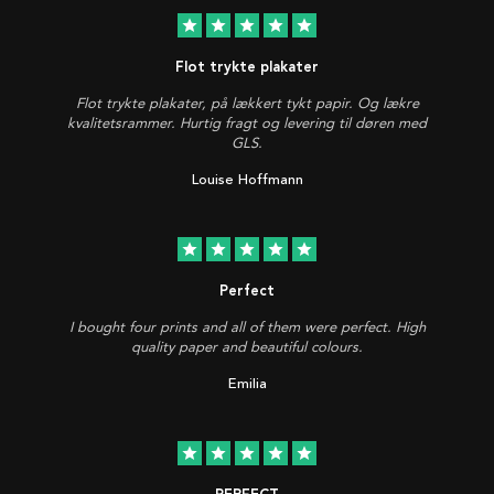
star
star
star
star
star
Flot trykte plakater
Flot trykte plakater, på lækkert tykt papir. Og lækre
kvalitetsrammer. Hurtig fragt og levering til døren med
GLS.
Louise Hoffmann
star
star
star
star
star
Perfect
I bought four prints and all of them were perfect. High
quality paper and beautiful colours.
Emilia
star
star
star
star
star