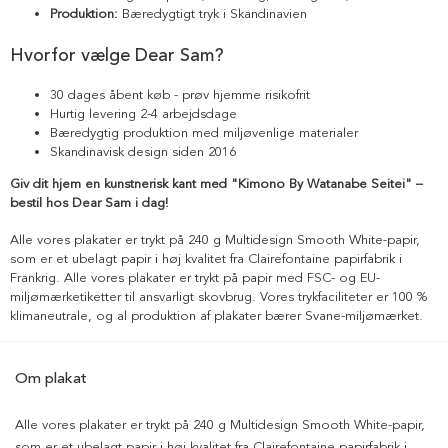
Produktion:
Bæredygtigt tryk i Skandinavien
Hvorfor vælge Dear Sam?
30 dages åbent køb - prøv hjemme risikofrit
Hurtig levering 2-4 arbejdsdage
Bæredygtig produktion med miljøvenlige materialer
Skandinavisk design siden 2016
Giv dit hjem en kunstnerisk kant med "Kimono By Watanabe Seitei" –
bestil hos Dear Sam i dag!
Alle vores plakater er trykt på 240 g Multidesign Smooth White-papir,
som er et ubelagt papir i høj kvalitet fra Clairefontaine papirfabrik i
Frankrig. Alle vores plakater er trykt på papir med FSC- og EU-
miljømærketiketter til ansvarligt skovbrug. Vores trykfaciliteter er 100 %
klimaneutrale, og al produktion af plakater bærer Svane-miljømærket.
Om plakat
Alle vores plakater er trykt på 240 g Multidesign Smooth White-papir,
som er et ubelagt papir i høj kvalitet fra Clairefontaine papirfabrik i