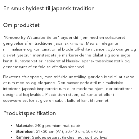
En smuk hyldest til japansk tradition
Om produktet
"Kimono By Watanabe Seitei" pryder dit hjem med en sofistikeret
gengivelse af en traditionel japansk kimono. Med sin elegante
minimalisme og kombination af bløde off-white nuancer, dyb orange og
diskret lysebrun mønsterdetalje markerer denne plakat sig som ægte
kunst. Kunstværket er inspireret af klassisk japansk træsnitsæstetik og
gennemsyret af en følelse af tidløs skønhed.
Plakatens afslappede, men stilfulde udstråling gør den ideel til at skabe
et rum med ro og elegance. Den passer perfekt til minimalistiske
interiører, japansk-inspirerede rum eller moderne hjem, der prioriterer
designs af høj kvalitet. Placér den i stuen, på kontoret eller i
soveværelset for at give en subtil, kulturel kant til rummet.
Produktspecifikation
Materiale:
240g premium mat papir
Størrelser:
21×30 cm (A4), 30×40 cm, 50×70 cm
Ramme:
Sælges separat (findes i eg, sort og hvid)