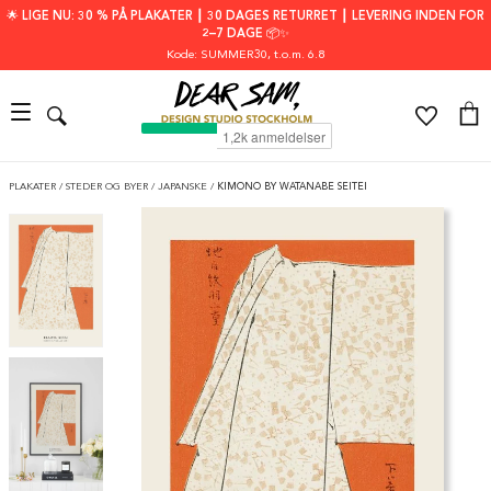
🌟 LIGE NU: 30 % PÅ PLAKATER ┃ 30 DAGES RETURRET ┃ LEVERING INDEN FOR
2–7 DAGE 📦✨
Kode: SUMMER30
, t.o.m. 6.8
PLAKATER
/
STEDER OG BYER
/
JAPANSKE
/
KIMONO BY WATANABE SEITEI