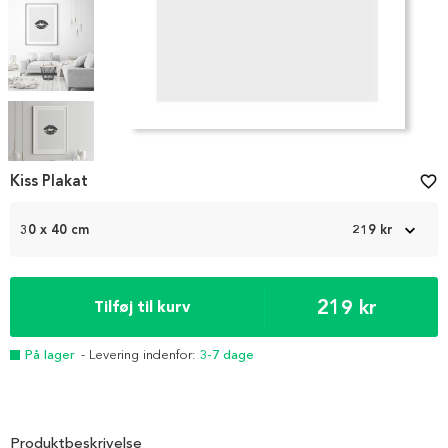
Item
1
Kiss Plakat
favorite_border
of
5
30 x 40 cm
219 kr
219 kr
Tilføj til kurv
På lager
- Levering indenfor:
3-7 dage
Produktbeskrivelse