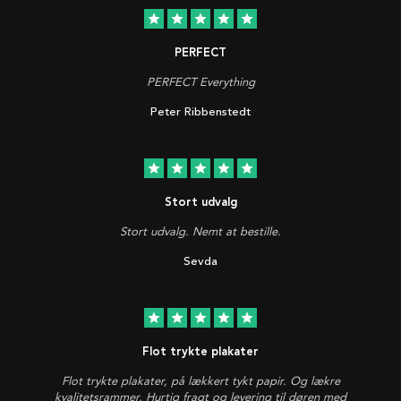
star
star
star
star
star
PERFECT
PERFECT Everything
Peter Ribbenstedt
star
star
star
star
star
Stort udvalg
Stort udvalg. Nemt at bestille.
Sevda
star
star
star
star
star
Flot trykte plakater
Flot trykte plakater, på lækkert tykt papir. Og lækre
kvalitetsrammer. Hurtig fragt og levering til døren med