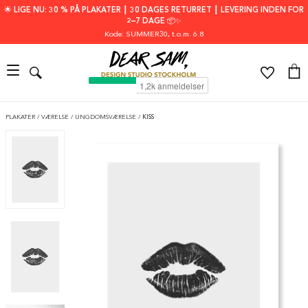
🌟 LIGE NU: 30 % PÅ PLAKATER ┃ 30 DAGES RETURRET ┃ LEVERING INDEN FOR
2–7 DAGE 📦✨
Kode: SUMMER30
, t.o.m. 6.8
PLAKATER
/
VÆRELSE
/
UNGDOMSVÆRELSE
/
KISS