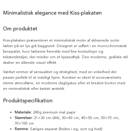
Minimalistisk elegance med Kiss-plakaten
Om produktet
Kiss-plakaten præsenterer et minimalistisk motiv af stiliserede sorte
læber på en lys grå baggrund. Designet er udført i en monochromatisk
farvepalet, hvor læberne fremstår med fine konturlinjer og
teksturdetaljer, der minder om et kysseaftryk. Den moderne, grafiske stil
skaber en slående visuel effekt.
Værket emmer af sensualitet og dristighed, med en enkelhed der
passer perfekt til et nutidigt hjem. Kunsten er ideel til soveværelsets
intime atmosfære, en moderne dagligstue eller et kreativt kontor med
en minimalistisk eller kantet æstetik.
Produktspecifikation
Materiale:
240g premium mat papir
Størrelser:
21×30 cm (A4), 30×40 cm, 40×50 cm, 50×70 cm,
70×100 cm
Ramme:
Sælges separat (findes i eg, sort og hvid)