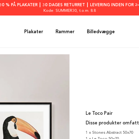
: 30 % PÅ PLAKATER ┃ 30 DAGES RETURRET ┃ LEVERING INDEN FOR 2
Kode: SUMMER30
, t.o.m. 8.8
Plakater
Rammer
Billedvægge
Le Toco Pair
Disse produkter omfatt
1 x Stones Abstract 50x70
1 x Le Toco 50x70