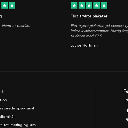
star
star
star
star
star
star
star
g
Flot trykte plakater
. Nemt at bestille.
Flot trykte plakater, på lækkert t
lækre kvalitetsrammer. Hurtig fra
til døren med GLS.
Louise Hoffmann
rt
Fø
t os
esvarede spørgsmål
le vilkår
t, returnering og krav