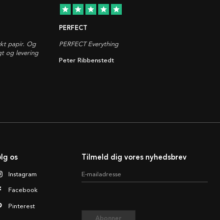
star
star
star
star
star
PERFECT
ykt papir. Og
PERFECT Everything
gt og levering
Peter Ribbenstedt
lg os
Tilmeld dig vores nyhedsbrev
Instagram
E-mailadresse
Facebook
Pinterest
Abonner