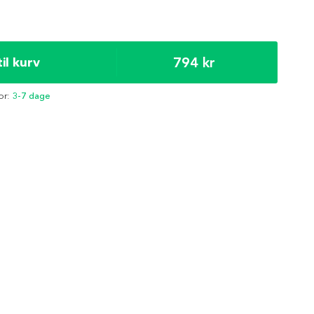
794 kr
til kurv
or:
3-7 dage