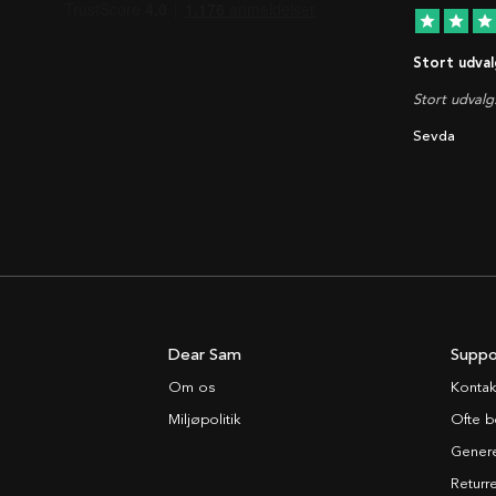
star
star
star
Stort udval
Stort udvalg
Sevda
Dear Sam
Suppo
Om os
Kontak
Miljøpolitik
Ofte b
Generel
Returre