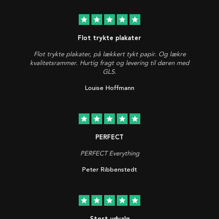
star
star
star
star
star
Flot trykte plakater
Flot trykte plakater, på lækkert tykt papir. Og lækre
kvalitetsrammer. Hurtig fragt og levering til døren med
GLS.
Louise Hoffmann
star
star
star
star
star
PERFECT
PERFECT Everything
Peter Ribbenstedt
star
star
star
star
star
Stort udvalg