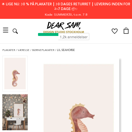
🌟 LIGE NU: 30 % PÅ PLAKATER ┃ 30 DAGES RETURRET ┃ LEVERING INDEN FOR
2–7 DAGE 📦✨
Kode: SUMMER30
, t.o.m. 7.8
PLAKATER
/
VÆRELSE
/
BØRNEPLAKATER
/
LIL SEAHORSE