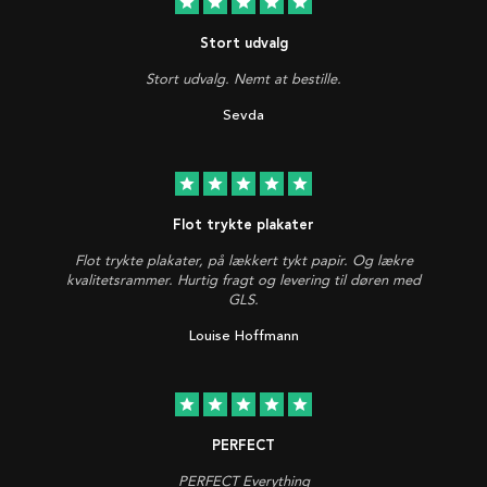
star
star
star
star
star
Stort udvalg
Stort udvalg. Nemt at bestille.
Sevda
star
star
star
star
star
Flot trykte plakater
Flot trykte plakater, på lækkert tykt papir. Og lækre
kvalitetsrammer. Hurtig fragt og levering til døren med
GLS.
Louise Hoffmann
star
star
star
star
star
PERFECT
PERFECT Everything