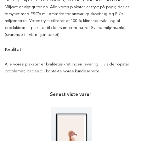
Frankrig. Papiret er i arkivkvalitet, dvs. det gulner ikke med tiden.
Miljøet er vigtigt for os. Alle vores plakater er trykt på papir, der er
forsynet med FSC's miljømærke for ansvarligt skovbrug og EU's
miljømærke. Vores trykfaciliteter er 100 % klimaneutrale, og al
produktion af plakater til dearsam.com bærer Svane-miljømærket
(svarende til EU-miljømærket).
Kvalitet
Alle vores plakater er kvalitetssikret inden levering. Hvis der opstår
problemer, bedes du kontakte vores kundeservice.
Senest viste varer