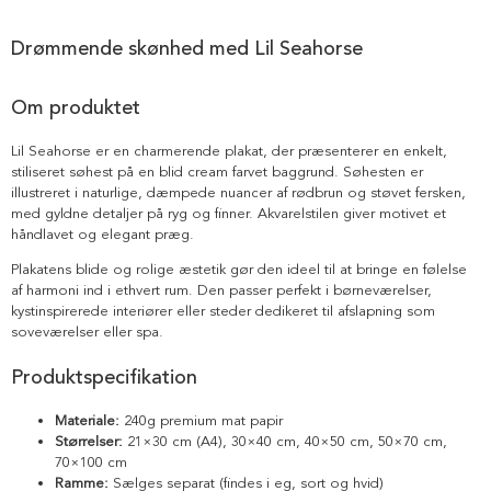
Drømmende skønhed med Lil Seahorse
Om produktet
Lil Seahorse er en charmerende plakat, der præsenterer en enkelt,
stiliseret søhest på en blid cream farvet baggrund. Søhesten er
illustreret i naturlige, dæmpede nuancer af rødbrun og støvet fersken,
med gyldne detaljer på ryg og finner. Akvarelstilen giver motivet et
håndlavet og elegant præg.
Plakatens blide og rolige æstetik gør den ideel til at bringe en følelse
af harmoni ind i ethvert rum. Den passer perfekt i børneværelser,
kystinspirerede interiører eller steder dedikeret til afslapning som
soveværelser eller spa.
Produktspecifikation
Materiale:
240g premium mat papir
Størrelser:
21×30 cm (A4), 30×40 cm, 40×50 cm, 50×70 cm,
70×100 cm
Ramme:
Sælges separat (findes i eg, sort og hvid)