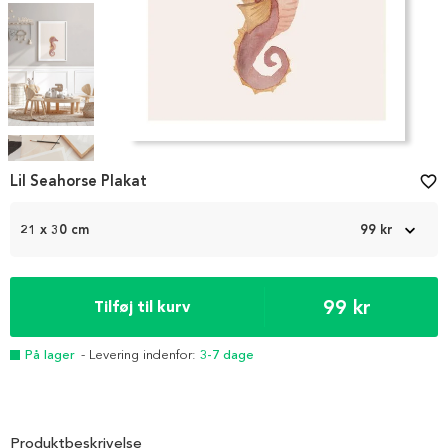
Item
1
Lil Seahorse Plakat
favorite_border
of
5
21 x 30 cm
99 kr
99 kr
Tilføj til kurv
På lager
- Levering indenfor:
3-7 dage
Produktbeskrivelse