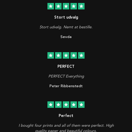
star
star
star
star
star
Stort udvalg
Stort udvalg. Nemt at bestille.
Sevda
star
star
star
star
star
PERFECT
PERFECT Everything
Peter Ribbenstedt
star
star
star
star
star
Perfect
I bought four prints and all of them were perfect. High
quality paper and beautiful colours.