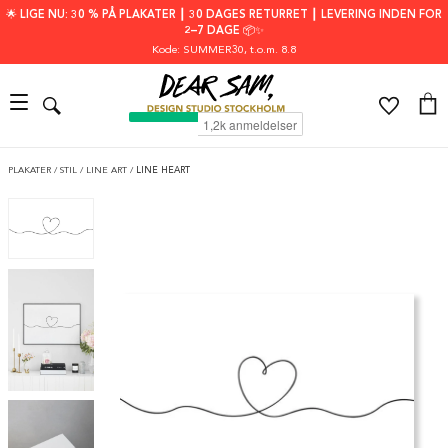
🌟 LIGE NU: 30 % PÅ PLAKATER ┃ 30 DAGES RETURRET ┃ LEVERING INDEN FOR
2–7 DAGE 📦✨
Kode: SUMMER30
, t.o.m. 8.8
PLAKATER
/
STIL
/
LINE ART
/
LINE HEART