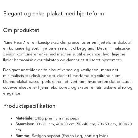
Elegant og enkel plakat med hjerteform
Om produktet
"Line Heart" er en kunstplakat, der præsenterer en hjerteform skabt af
en kontinuerlig sort linje på en ren, hvid baggrund. Det minimalistiske
design kombinerer enkelhed med en subtil elegance, hvor linjerne
flyder harmonisk over plakaten og danner et stiliseret hjertemotiv.
Designet udstråler en følelse af varme og kærlighed, mens det
minimalistiske udtryk gør det ideelt til moderne og stilrene hjem.
Denne plakat passer perfekt ind i ethvert rum, hvad enten det er stuen,
soveværelset eller hjemmekontoret, og skaber en atmosfære af ro og
elegance.
Produktspecifikation
Materiale:
240g premium mat papir
Størrelser:
30×21 cm, 40×30 cm, 50×40 cm, 70×50 cm, 100×70
cm
Ramme:
Sælges separat (findes i eg, sort og hvid)