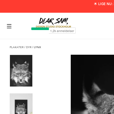
🌟 LIGE NU
PLAKATER
/
DYR
/
LYNX