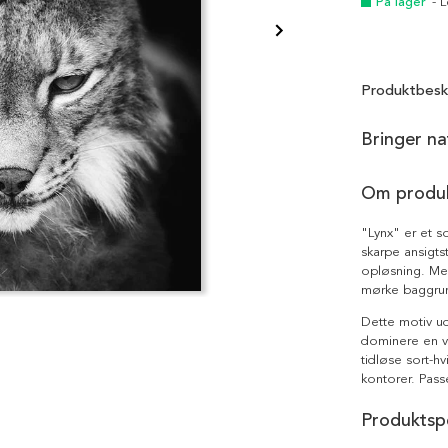
På lager
- 
Produktbesk
Bringer na
Om produ
"Lynx" er et so
skarpe ansigts
opløsning. Me
mørke baggrun
Dette motiv uds
dominere en v
tidløse sort-hv
kontorer. Passe
Produktspe