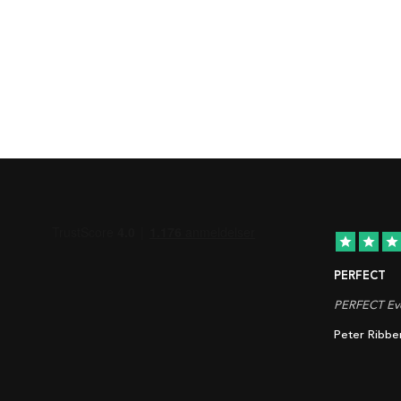
star
star
star
PERFECT
PERFECT Eve
Peter Ribbe