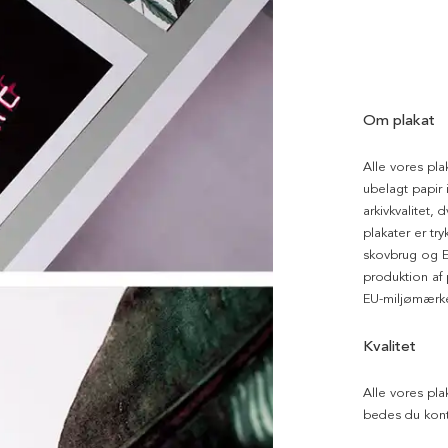
Om plakat
Alle vores pla
ubelagt papir i
arkivkvalitet, 
plakater er tr
skovbrug og EU
produktion af
EU-miljømærke
Kvalitet
Alle vores pla
bedes du kont