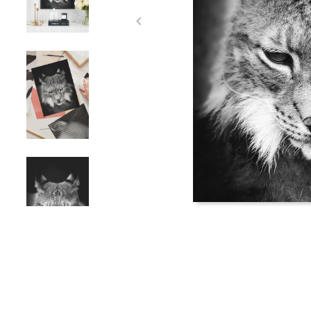
Item
1
of
4