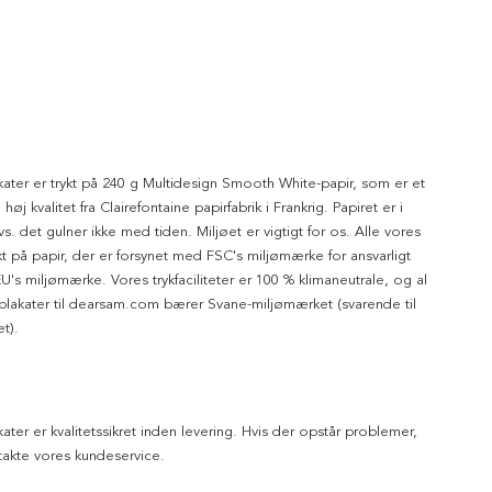
kater er trykt på 240 g Multidesign Smooth White-papir, som er et
 høj kvalitet fra Clairefontaine papirfabrik i Frankrig. Papiret er i
dvs. det gulner ikke med tiden. Miljøet er vigtigt for os. Alle vores
ykt på papir, der er forsynet med FSC's miljømærke for ansvarligt
's miljømærke. Vores trykfaciliteter er 100 % klimaneutrale, og al
 plakater til dearsam.com bærer Svane-miljømærket (svarende til
t).
kater er kvalitetssikret inden levering. Hvis der opstår problemer,
akte vores kundeservice.