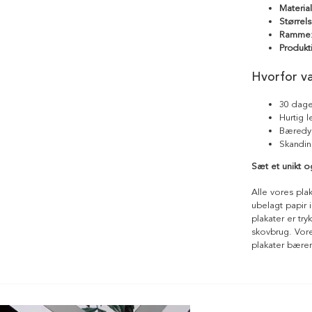
Materia
Størrels
Ramme
Produkt
Hvorfor v
30 dage
Hurtig 
Bæredyg
Skandin
Sæt et unikt 
Alle vores pla
ubelagt papir i
plakater er tr
skovbrug. Vores
plakater bære