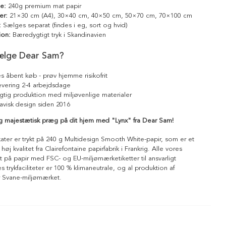
le:
240g premium mat papir
er:
21×30 cm (A4), 30×40 cm, 40×50 cm, 50×70 cm, 70×100 cm
:
Sælges separat (findes i eg, sort og hvid)
ion:
Bæredygtigt tryk i Skandinavien
ælge Dear Sam?
s åbent køb - prøv hjemme risikofrit
levering 2-4 arbejdsdage
tig produktion med miljøvenlige materialer
avisk design siden 2016
og majestætisk præg på dit hjem med "Lynx" fra Dear Sam!
kater er trykt på 240 g Multidesign Smooth White-papir, som er et
 høj kvalitet fra Clairefontaine papirfabrik i Frankrig. Alle vores
ykt på papir med FSC- og EU-miljømærketiketter til ansvarligt
 trykfaciliteter er 100 % klimaneutrale, og al produktion af
r Svane-miljømærket.