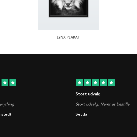
LYNX PLAKAT
star
star
star
star
star
star
star
Stort udvalg
rything
Stort udvalg. Nemt at bestille.
nstedt
Sevda