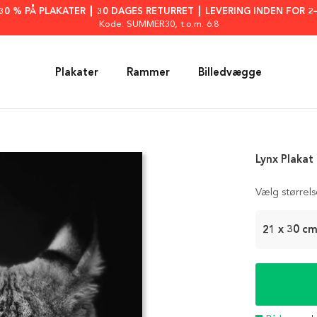
: 30 % PÅ PLAKATER ┃ 30 DAGES RETURRET ┃ LEVERING INDEN FOR 2
Kode: SUMMER30
, t.o.m. 6.8
Plakater
Rammer
Billedvægge
Lynx Plakat
Vælg størrel
21 x 30 c