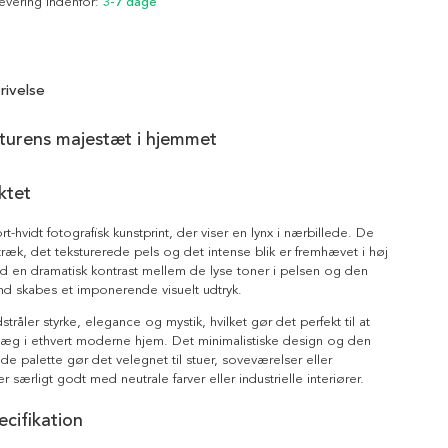
Levering indenfor:
3-7 dage
rivelse
turens majestæt i hjemmet
ktet
rt-hvidt fotografisk kunstprint, der viser en lynx i nærbillede. De
træk, det teksturerede pels og det intense blik er fremhævet i høj
d en dramatisk kontrast mellem de lyse toner i pelsen og den
d skabes et imponerende visuelt udtryk.
tråler styrke, elegance og mystik, hvilket gør det perfekt til at
æg i ethvert moderne hjem. Det minimalistiske design og den
ide palette gør det velegnet til stuer, soveværelser eller
r særligt godt med neutrale farver eller industrielle interiører.
cifikation