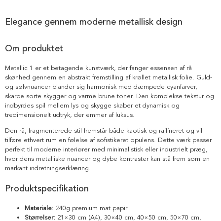
Elegance gennem moderne metallisk design
Om produktet
Metallic 1 er et betagende kunstværk, der fanger essensen af rå
skønhed gennem en abstrakt fremstilling af krøllet metallisk folie. Guld-
og sølvnuancer blander sig harmonisk med dæmpede cyanfarver,
skarpe sorte skygger og varme brune toner. Den komplekse tekstur og
indbyrdes spil mellem lys og skygge skaber et dynamisk og
tredimensionelt udtryk, der emmer af luksus.
Den rå, fragmenterede stil fremstår både kaotisk og raffineret og vil
tilføre ethvert rum en følelse af sofistikeret opulens. Dette værk passer
perfekt til moderne interiører med minimalistisk eller industrielt præg,
hvor dens metalliske nuancer og dybe kontraster kan stå frem som en
markant indretningserklæring.
Produktspecifikation
Materiale:
240g premium mat papir
Størrelser:
21×30 cm (A4), 30×40 cm, 40×50 cm, 50×70 cm,