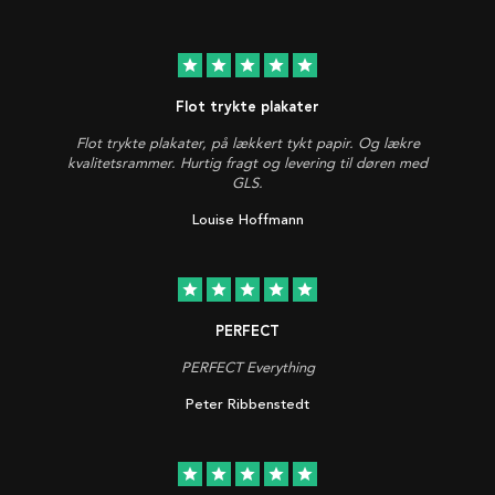
star
star
star
star
star
Flot trykte plakater
Flot trykte plakater, på lækkert tykt papir. Og lækre
kvalitetsrammer. Hurtig fragt og levering til døren med
GLS.
Louise Hoffmann
star
star
star
star
star
PERFECT
PERFECT Everything
Peter Ribbenstedt
star
star
star
star
star