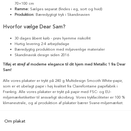
70×100 cm
Ramme:
Sælges separat (findes i eg, sort og hvid)
Produktion:
Bæredygtigt tryk i Skandinavien
Hvorfor vælge Dear Sam?
30 dages åbent køb - prøv hjemme risikofrit
Hurtig levering 2-4 arbejdsdage
Bæredygtig produktion med miljøvenlige materialer
Skandinavisk design siden 2016
Tilføj et strejf af moderne elegance til dit hjem med Metallic 1 fra Dear
Sam!
Alle vores plakater er trykt på 240 g Multidesign Smooth White-papir,
som er et ubelagt papir i høj kvalitet fra Clairefontaine papirfabrik i
Frankrig. Alle vores plakater er trykt på papir med FSC- og EU-
miljømærketiketter til ansvarligt skovbrug. Vores trykfaciliteter er 100 %
klimaneutrale, og al produktion af plakater bærer Svane-miljømærket.
Om plakat