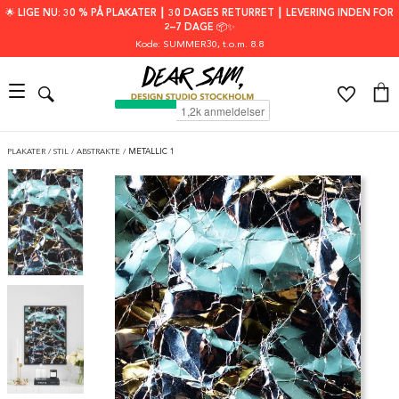
🌟 LIGE NU: 30 % PÅ PLAKATER ┃ 30 DAGES RETURRET ┃ LEVERING INDEN FOR
2–7 DAGE 📦✨
Kode: SUMMER30
, t.o.m. 8.8
PLAKATER
/
STIL
/
ABSTRAKTE
/
METALLIC 1