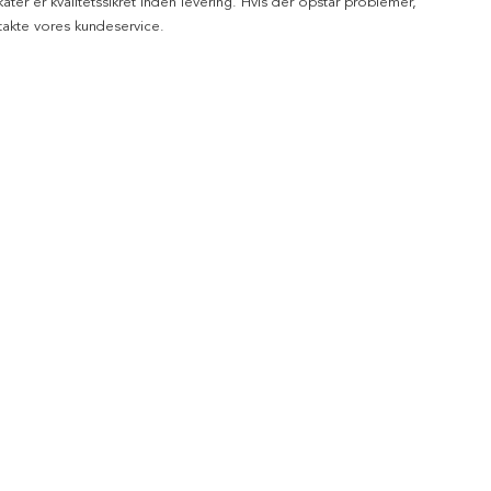
kater er kvalitetssikret inden levering. Hvis der opstår problemer,
akte vores kundeservice.