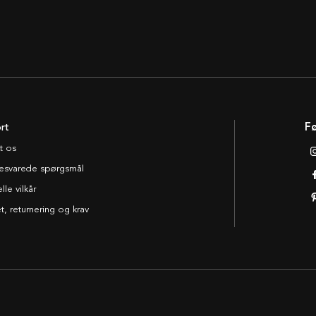
rt
Fø
t os
esvarede spørgsmål
le vilkår
t, returnering og krav