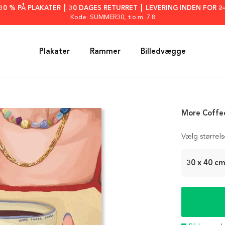
: 30 % PÅ PLAKATER ┃ 30 DAGES RETURRET ┃ LEVERING INDEN FOR 2
Kode: SUMMER30
, t.o.m. 7.8
Plakater
Rammer
Billedvægge
More Coffee
Vælg størrel
30 x 40 c