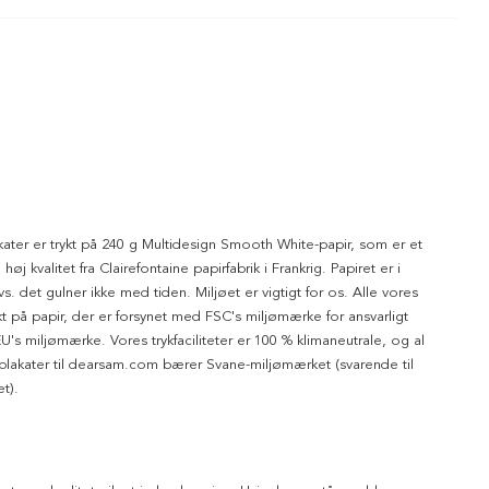
kater er trykt på 240 g Multidesign Smooth White-papir, som er et
 høj kvalitet fra Clairefontaine papirfabrik i Frankrig. Papiret er i
dvs. det gulner ikke med tiden. Miljøet er vigtigt for os. Alle vores
ykt på papir, der er forsynet med FSC's miljømærke for ansvarligt
's miljømærke. Vores trykfaciliteter er 100 % klimaneutrale, og al
 plakater til dearsam.com bærer Svane-miljømærket (svarende til
t).