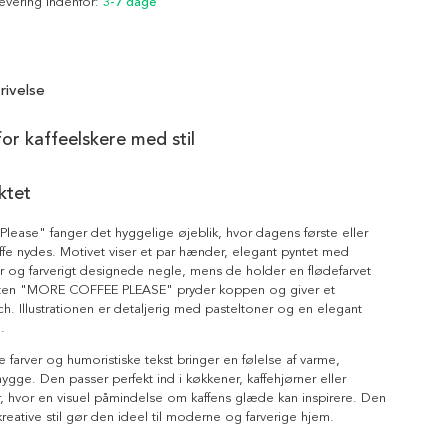
Levering indenfor:
3-7 dage
rivelse
for kaffeelskere med stil
ktet
lease" fanger det hyggelige øjeblik, hvor dagens første eller
fe nydes. Motivet viser et par hænder, elegant pyntet med
 og farverigt designede negle, mens de holder en flødefarvet
sten "MORE COFFEE PLEASE" pryder koppen og giver et
ch. Illustrationen er detaljerig med pasteltoner og en elegant
.
ge farver og humoristiske tekst bringer en følelse af varme,
hygge. Den passer perfekt ind i køkkener, kaffehjørner eller
, hvor en visuel påmindelse om kaffens glæde kan inspirere. Den
kreative stil gør den ideel til moderne og farverige hjem.