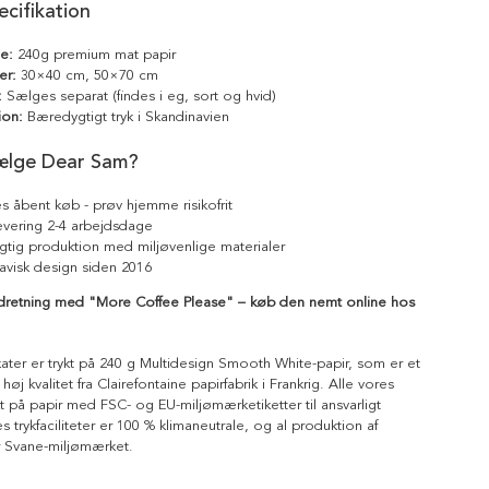
cifikation
le:
240g premium mat papir
er:
30×40 cm, 50×70 cm
:
Sælges separat (findes i eg, sort og hvid)
ion:
Bæredygtigt tryk i Skandinavien
ælge Dear Sam?
s åbent køb - prøv hjemme risikofrit
levering 2-4 arbejdsdage
tig produktion med miljøvenlige materialer
avisk design siden 2016
ndretning med "More Coffee Please" – køb den nemt online hos
kater er trykt på 240 g Multidesign Smooth White-papir, som er et
 høj kvalitet fra Clairefontaine papirfabrik i Frankrig. Alle vores
ykt på papir med FSC- og EU-miljømærketiketter til ansvarligt
 trykfaciliteter er 100 % klimaneutrale, og al produktion af
r Svane-miljømærket.