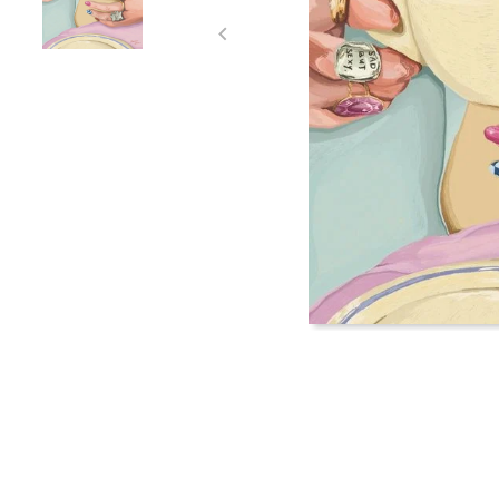
Item
1
of
2