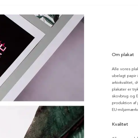
Om plakat
Alle vores pla
ubelagt papir i
arkivkvalitet, 
plakater er tr
skovbrug og EU
produktion af
EU-miljømærke
Kvalitet