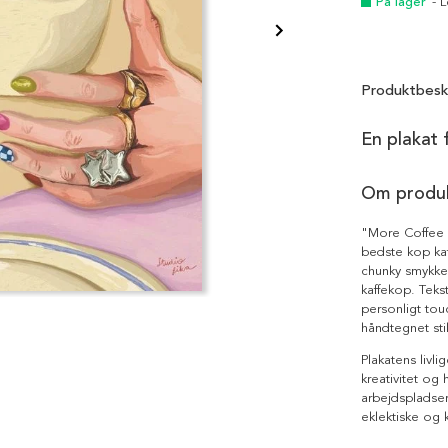
På lager
- 
Produktbesk
En plakat 
Om produ
"More Coffee P
bedste kop kaf
chunky smykker
kaffekop. Tek
personligt tou
håndtegnet stil
Plakatens livli
kreativitet og 
arbejdspladser
eklektiske og 