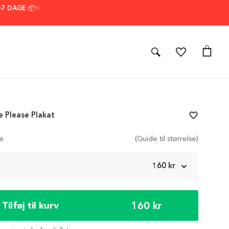
–7 DAGE 📦✨
 Please Plakat
favorite_border
se
(Guide til størrelse)
m
160 kr
160 kr
Tilføj til kurv