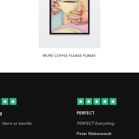
MORE COFFEE PLEASE PLAKAT
star
star
star
star
star
star
star
g
PERFECT
. Nemt at bestille.
PERFECT Everything
Peter Ribbenstedt